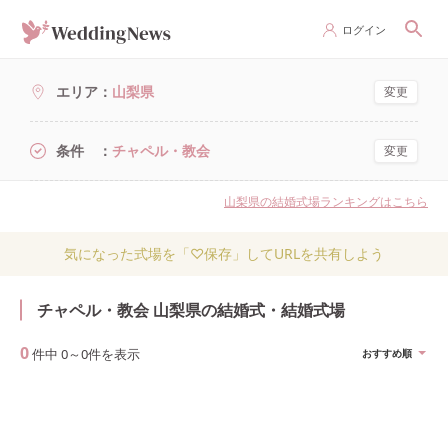
ログイン
エリア
山梨県
変更
条件
チャペル・教会
変更
山梨県の結婚式場ランキングはこちら
気になった式場を「♡保存」してURLを共有しよう
チャペル・教会 山梨県の結婚式・結婚式場
0
件中
0
～
0
件を表示
おすすめ順