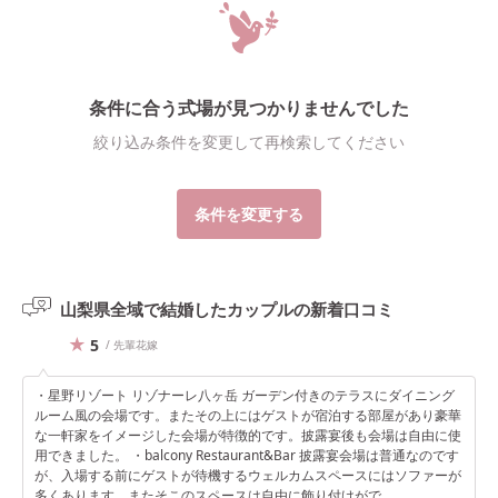
条件に合う式場が見つかりませんでした
絞り込み条件を変更して再検索してください
条件を変更する
山梨県全域で結婚したカップルの
新着口コミ
5
/ 先輩花嫁
・星野リゾート リゾナーレ八ヶ岳 ガーデン付きのテラスにダイニング
ルーム風の会場です。またその上にはゲストが宿泊する部屋があり豪華
な一軒家をイメージした会場が特徴的です。披露宴後も会場は自由に使
用できました。 ・balcony Restaurant&Bar 披露宴会場は普通なのです
が、入場する前にゲストが待機するウェルカムスペースにはソファーが
多くあります。またそこのスペースは自由に飾り付けがで...