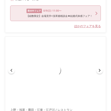
8/9
(日)
11:00〜
受付中フェア
【組数限定】会場見学×浅草婚相談会★結婚式体感フェア！
ほかのフェアを見る
上野・浅草・墨田・江東・江戸川
/
レストラン