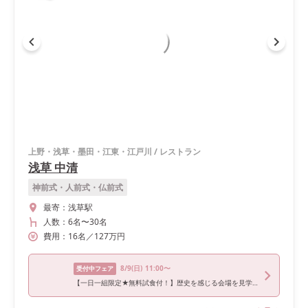
上野・浅草・墨田・江東・江戸川
/
レストラン
浅草 中清
神前式・人前式・仏前式
最寄：
浅草駅
人数：
6名
〜
30名
費用：
16
名
／
127
万円
8/9
(日)
11:00〜
受付中フェア
【一日一組限定★無料試食付！】歴史を感じる会場を見学×無料試食×相談会