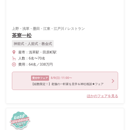
上野・浅草・墨田・江東・江戸川
/
レストラン
茶寮一松
神前式・人前式・教会式
最寄：
浅草駅・田原町駅
人数：
6名
〜
70名
費用：
64
名
／
338
万円
8/9
(日)
11:00〜
受付中フェア
【組数限定！】老舗の一軒家を見学＆神社相談★フェア
ほかのフェアを見る