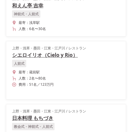
和えん亭 吉幸
神前式・人前式
最寄：
浅草駅
人数：
6名
〜
30名
上野・浅草・墨田・江東・江戸川
/
レストラン
シエロイリオ（Cielo y Rio）
人前式
最寄：
蔵前駅
人数：
2名
〜
80名
費用：
51
名
／
123
万円
上野・浅草・墨田・江東・江戸川
/
レストラン
日本料理 もちづき
教会式・神前式・人前式