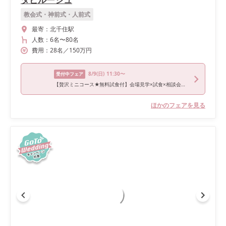
教会式・神前式・人前式
最寄：
北千住駅
人数：
6名
〜
80名
費用：
28
名
／
150
万円
8/9
(日)
11:30〜
受付中フェア
【贅沢ミニコース★無料試食付】会場見学×試食×相談会！プレミアムフェア
ほかのフェアを見る