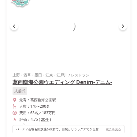
上野・浅草・墨田・江東・江戸川
/
レストラン
葛西臨海公園ウエディング Denim-デニム-
人前式
最寄：
葛西臨海公園駅
人数：
1名
〜
200名
費用：
63
名
／
183
万円
評価：
4.75
(
20
件
)
パーティ会場も開放感が抜群で、自然とリラックスできる空間です。私たち自ら乾杯しに行き、ほとんどソファには座らず、みんなでお喋りを楽しみました。お肉を焼きながらの自由さがとにかく最高です！ お色直し後は、おジャ魔女どれみの曲で入場しました。歌ったり、合いの手を入れてもらったり、ジャンプしている人もいたり、一番の盛り上がりでした！
続きを見る