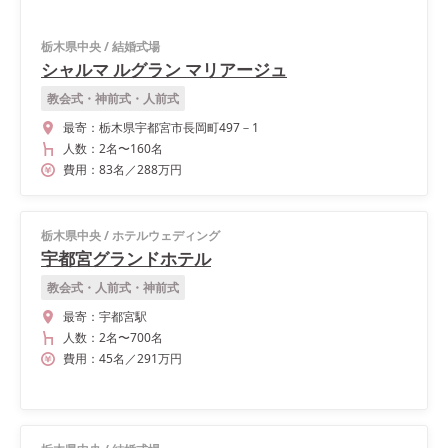
栃木県中央
/
結婚式場
シャルマ ルグラン マリアージュ
教会式・神前式・人前式
最寄：
栃木県宇都宮市長岡町497－1
人数：
2名
〜
160名
費用：
83
名
／
288
万円
栃木県中央
/
ホテルウェディング
宇都宮グランドホテル
教会式・人前式・神前式
最寄：
宇都宮駅
人数：
2名
〜
700名
費用：
45
名
／
291
万円