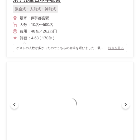
教会式・人前式・神前式
最寄：
JR宇都宮駅
人数：
10名
〜
600名
費用：
48
名
／
262
万円
評価：
4.63
(
170
件
)
ゲストの人数が多かったのでこちらの会場を選びました。装花や雰囲気もプランナーさんが丁寧に聞いてくださり、思い通りの披露宴になりました。
続きを見る