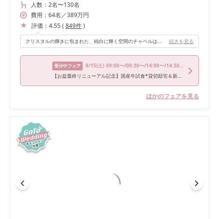
人数：
2名
〜
130名
費用：
64
名
／
389
万円
評価：
4.55
(
849
件
)
クリスタルの輝きに包まれた、純白に輝く空間のチャペルは、扉を開けた瞬間に思わず「ここで挙げたい」と魅了されました！
続きを見る
8/15
(土)
09:00〜/09:30〜/14:00〜/14:30〜/18:00〜
受付中フェア
【お盆最終リニューアル記念】国産牛試食*貸切邸宅＆新チャペル
ほかのフェアを見る