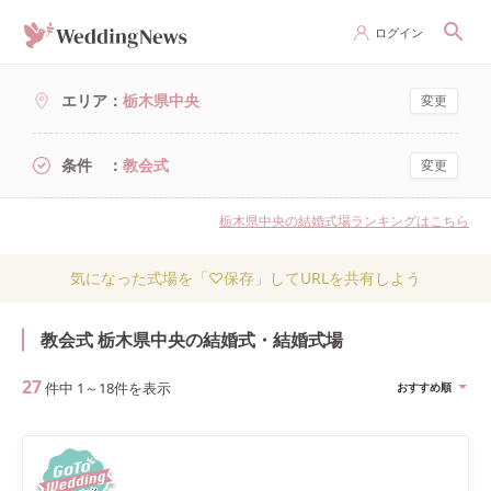
ログイン
エリア
栃木県中央
変更
条件
教会式
変更
栃木県中央の結婚式場ランキングはこちら
気になった式場を「♡保存」してURLを共有しよう
教会式 栃木県中央の結婚式・結婚式場
27
件中
1
～
18
件を表示
おすすめ順