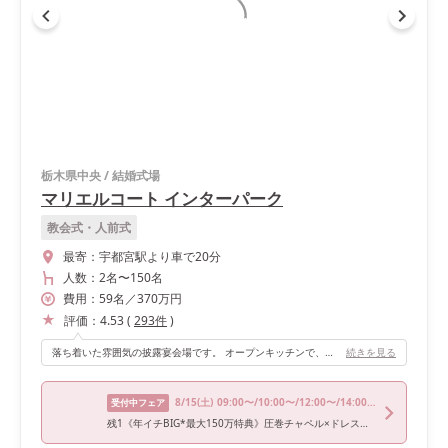
栃木県中央
/
結婚式場
マリエルコート インターパーク
教会式・人前式
最寄：
宇都宮駅より車で20分
人数：
2名
〜
150名
費用：
59
名
／
370
万円
評価：
4.53
(
293
件
)
落ち着いた雰囲気の披露宴会場です。 オープンキッチンで、料理をしている姿が見えます。 招待人数はそこまで多くなかったけど、60人でも会場が空きすぎている様には見えなかったです。 入場する場所も3ヶ所あり、ゲストはどこから入場するか分からず驚いていました。
続きを見る
8/15
(土)
09:00〜/10:00〜/12:00〜/14:00〜/18:00〜
受付中フェア
残1《年イチBIG*最大150万特典》圧巻チャペル×ドレス見学