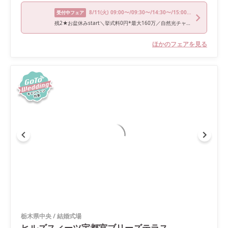
8/11
(火)
09:00〜/09:30〜/14:30〜/15:00〜/18:00〜
受付中フェア
残2★お盆休みstart＼挙式料0円*最大160万／自然光チャペル×豪華和牛試食
ほかのフェアを見る
栃木県中央
/
結婚式場
ヒルズスィーツ宇都宮ブリーズテラス