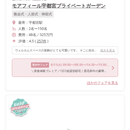
モアフィール宇都宮プライベートガーデン
教会式・人前式・神前式
最寄：
宇都宮駅
人数：
2名
〜
150名
費用：
48
名
／
325
万円
評価：
4.5
(
257
件
)
ウェルカムスペースの装飾がとても可愛いです。 そこに自分たちで持ち込みしたアイテムを飾り付けしてオリジナリティを出すことができました。
続きを見る
8/11
(火)
09:00〜/09:30〜/14:30〜/15:00〜/18:00〜
受付中フェア
＼美食体験プレミア／1日1組貸切邸宅｜黒毛和牛の豪華試食を堪能！純白チャペル＆緑あふれるガーデン体験
ほかのフェアを見る