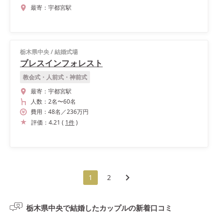
最寄：
宇都宮駅
栃木県中央
/
結婚式場
ブレスインフォレスト
教会式・人前式・神前式
最寄：
宇都宮駅
人数：
2名
〜
60名
費用：
48
名
／
236
万円
評価：
4.21
(
1
件
)
1
2
栃木県中央で結婚したカップルの
新着口コミ