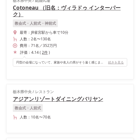
栃木県中央
/
結婚式場
Cotoneau （旧名：ヴィラドゥ インターパー
ク）
教会式・人前式・神前式
最寄：
JR雀宮駅から車で10分
人数：
2名
〜
130名
費用：
71
名
／
352
万円
評価：
4.14
(
2
件
)
円型の会場になっていて、家族や友人の席がそう遠く感じませんでした！また子供のためのキッズスペースもあり、お子様ゲストにも飽きずに楽しんでもらえてよかったです。
続きを見る
栃木県中央
/
レストラン
アジアンリゾートダイニングバリヤン
教会式・人前式
人数：
10名
〜
70名