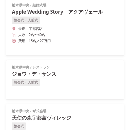
栃木県中央
/
結婚式場
Apple Wedding Story アクアヴェール
教会式・人前式
最寄：
宇都宮駅
人数：
2名
〜
40名
費用：
15
名
／
27
万円
栃木県中央
/
レストラン
ジョワ・デ・サンス
教会式・人前式
栃木県中央
/
挙式会場
天使の森宇都宮ヴィレッジ
教会式