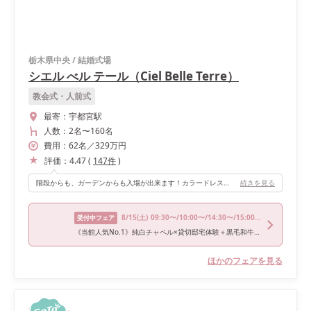
栃木県中央
/
結婚式場
シエル べル テール（Ciel Belle Terre）
教会式・人前式
最寄：
宇都宮駅
人数：
2名
〜
160名
費用：
62
名
／
329
万円
評価：
4.47
(
147
件
)
階段からも、ガーデンからも入場が出来ます！カラードレスの時は新郎は一階から、新婦は2階の階段から降りて再入場し、和装の時は2人でガーデンから入場しました！ いろんな場所から入場が出来て、ゲストの驚いた反応が見れて面白かったです！ 高砂の後ろの壁は滝が流れているのでなかなか他の会場では見られないデザインだと思います。
続きを見る
8/15
(土)
09:30〜/10:00〜/14:30〜/15:00〜
受付中フェア
《当館人気No.1》純白チャペル×貸切邸宅体験＋黒毛和牛試食×最大150万円特典
ほかのフェアを見る