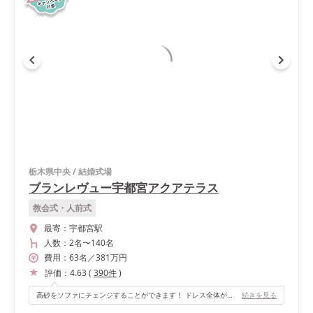
栃木県中央
/
結婚式場
ブランレヴュー宇都宮アクアテラス
教会式・人前式
最寄：
宇都宮駅
人数：
2名
〜
140名
費用：
63
名
／
381
万円
評価：
4.63
(
390
件
)
高砂をソファにチェンジすることができます！ ドレス全体が写真に残ったり、友人たちとの距離も近くなります！ 高砂の後ろのカーテンを開けるとガーデンが広がっていて、昼間の宴ではシャボン玉、夜の宴ではライトアップが凄く綺麗です！
続きを見る