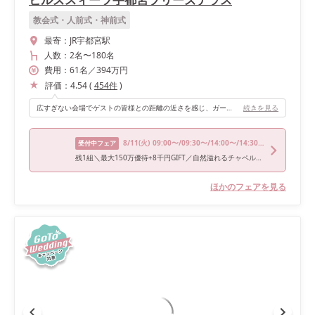
教会式・人前式・神前式
最寄：
JR宇都宮駅
人数：
2名
〜
180名
費用：
61
名
／
394
万円
評価：
4.54
(
454
件
)
広すぎない会場でゲストの皆様との距離の近さを感じ、ガーデンに出て開放的な空間での時間も楽しめるところが素敵です！
続きを見る
8/11
(火)
09:00〜/09:30〜/14:00〜/14:30〜/18:00〜
受付中フェア
残1組＼最大150万優待+8千円GIFT／自然溢れるチャペル×貸切邸宅×絶品和牛試食
ほかのフェアを見る