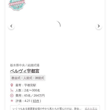
栃木県中央
/
結婚式場
ベルヴィ宇都宮
教会式・人前式・神前式
最寄：
宇都宮駅
人数：
2名
〜
300名
費用：
65
名
／
264
万円
評価：
4.21
(
65
件
)
いくつもある披露宴会場の中から私たちが選んだのは、新会場「The G2(ザ・ジーズ)」です！ メイン卓が木のナチュラルな雰囲気だったり、壁に緑が装飾されていたり、落ち着く雰囲気です チャペルから降りてきてすぐ下にあるので、長距離の移動が難しいゲストにも優しく、大変喜ばれました
続きを見る