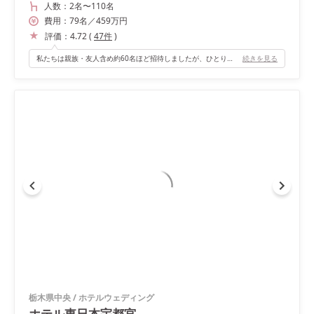
人数：
2名
〜
110名
費用：
79
名
／
459
万円
評価：
4.72
(
47
件
)
私たちは親族・友人含め約60名ほど招待しましたが、ひとりひとり全員の顔が見渡せるちょうど良い広さに感じました。挙式会場の隣が披露宴会場なので、光もたくさん入りますし、会場内の動線も分かりやすかったです。
続きを見る
栃木県中央
/
ホテルウェディング
ホテル東日本宇都宮