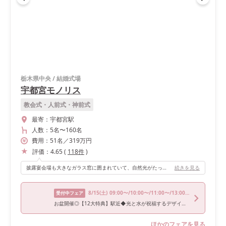
栃木県中央
/
結婚式場
宇都宮モノリス
教会式・人前式・神前式
最寄：
宇都宮駅
人数：
5名
〜
160名
費用：
51
名
／
319
万円
評価：
4.65
(
118
件
)
披露宴会場も大きなガラス窓に囲まれていて、自然光がたっぷりと入ってきます。 天井にはシンボルとなる大きなシャンデリアが吊り下げられており、高級感を演出してくれました。 また、調理場もガラス張りになっているため、かっこいい料理人さんたちを見ることができます。料理が提供される前にはパフォーマンスが行われ、ゲストも歓喜しておりました。 調理工程が見えることで、安心して提供してもらえるところも良いなと思いました。
続きを見る
8/15
(土)
09:00〜/10:00〜/11:00〜/13:00〜/18:00〜
受付中フェア
お盆開催◎【12大特典】駅近◆光と水が祝福するデザイナーズ邸宅
ほかのフェアを見る