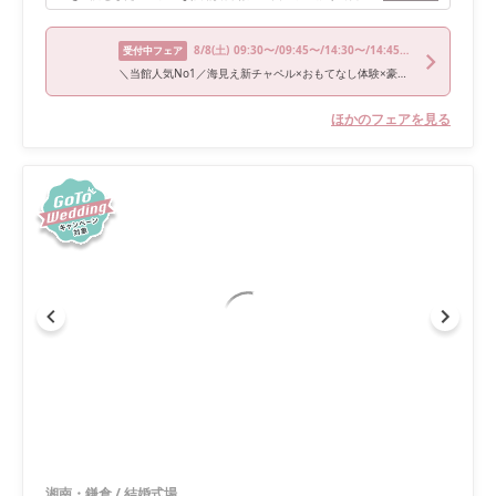
8/8
(土)
09:30〜/09:45〜/14:30〜/14:45〜/18:00〜
受付中フェア
＼当館人気No1／海見え新チャペル×おもてなし体験×豪華試食
ほかのフェアを見る
湘南・鎌倉
/
結婚式場