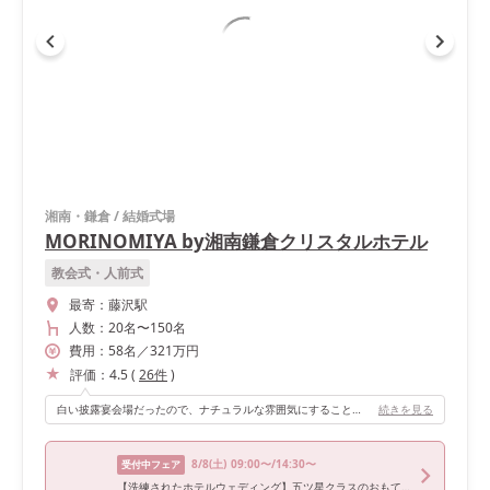
湘南・鎌倉
/
結婚式場
MORINOMIYA by湘南鎌倉クリスタルホテル
教会式・人前式
最寄：
藤沢駅
人数：
20名
〜
150名
費用：
58
名
／
321
万円
評価：
4.5
(
26
件
)
白い披露宴会場だったので、ナチュラルな雰囲気にすることができました。私たちは高砂をソファにしましたが、ゲストとの距離が近く装花も可愛くておすすめです。
続きを見る
8/8
(土)
09:00〜/14:30〜
受付中フェア
【洗練されたホテルウェディング】五ツ星クラスのおもてなしを体験！黒毛和牛4万試食で美食を堪能！骨格診断＆お似合いドレス提案付き