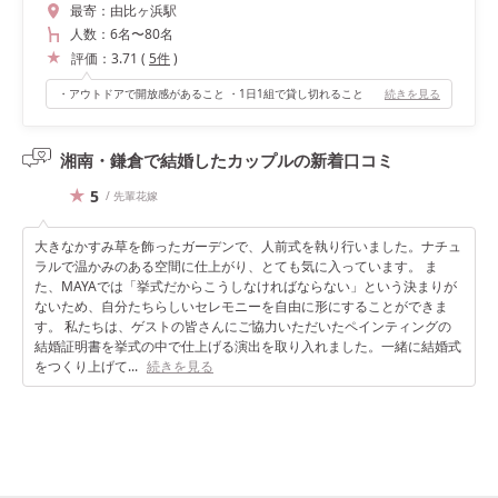
最寄：
由比ヶ浜駅
人数：
6名
〜
80名
評価：
3.71
(
5
件
)
・アウトドアで開放感があること ・1日1組で貸し切れること
続きを見る
湘南・鎌倉で結婚したカップルの
新着口コミ
5
/ 先輩花嫁
大きなかすみ草を飾ったガーデンで、人前式を執り行いました。ナチュ
ラルで温かみのある空間に仕上がり、とても気に入っています。 ま
た、MAYAでは「挙式だからこうしなければならない」という決まりが
ないため、自分たちらしいセレモニーを自由に形にすることができま
す。 私たちは、ゲストの皆さんにご協力いただいたペインティングの
結婚証明書を挙式の中で仕上げる演出を取り入れました。一緒に結婚式
をつくり上げて...
続きを見る