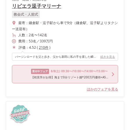
リビエラ逗子マリーナ
教会式・人前式
最寄：
鎌倉駅・逗子駅から車で9分（鎌倉駅、逗子駅よりタクシ
ー送迎有）
人数：
2名
〜
142名
費用：
53
名
／
339
万円
評価：
4.52
(
210
件
)
バージンロードを父と歩き、父から新郎に私の手を渡した瞬間にカーテンが上がり、目の前の広い海が現れた瞬間に、ここだと決めました。
続きを見る
8/8
(土)
09:30〜/10:00〜/14:00〜/15:00〜
受付中フェア
【初見学がお得】海まで0分リゾート婚*200万円優待×A5牛試食
ほかのフェアを見る