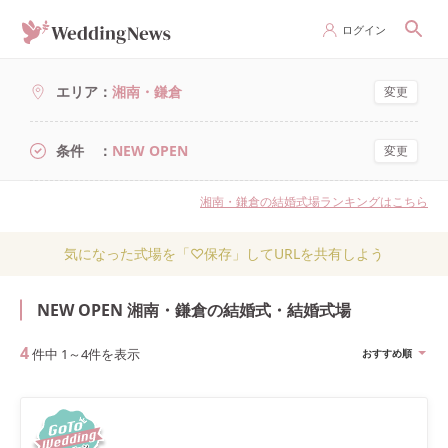
ログイン
エリア
湘南・鎌倉
変更
条件
NEW OPEN
変更
湘南・鎌倉の結婚式場ランキングはこちら
気になった式場を「♡保存」してURLを共有しよう
NEW OPEN 湘南・鎌倉の結婚式・結婚式場
4
件中
1
～
4
件を表示
おすすめ順