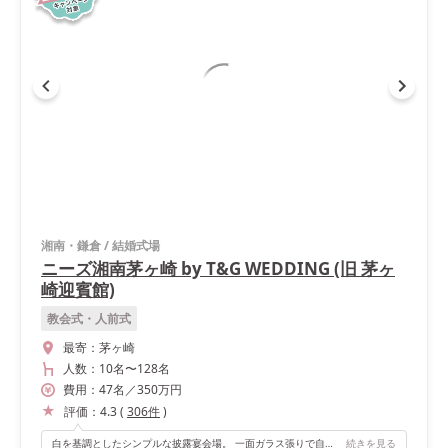
湘南・鎌倉
/
結婚式場
ニーズ湘南茅ヶ崎 by T&G WEDDING (旧 茅ヶ
崎迎賓館)
教会式・人前式
最寄：
茅ヶ崎
人数：
10名
〜
128名
費用：
47
名
／
350
万円
評価：
4.3
(
306
件
)
白を基調としたシンプルな披露宴会場。 一面ガラス張りで自然光が指す会場はとても明るく写真映えバッチリです。 プール付きのガーデンを抜けると サザンビーチが広がり烏帽子岩が顔を見せる絶景。 高砂を壁側やガーデン側など好きな配置に選べるので 好みの装飾が叶います！ また、一件貸し切りのゲストハウスタイプなので welcomeスペースやお化粧室、ガーデンさえも 自分好みにアレンジすることができるのも魅力です！ 私たちの結婚式当日は天気に恵まれたので ガーデンでデザートブッフェや 写真撮影もできました！ゲストからも大好評でした！
続きを見る