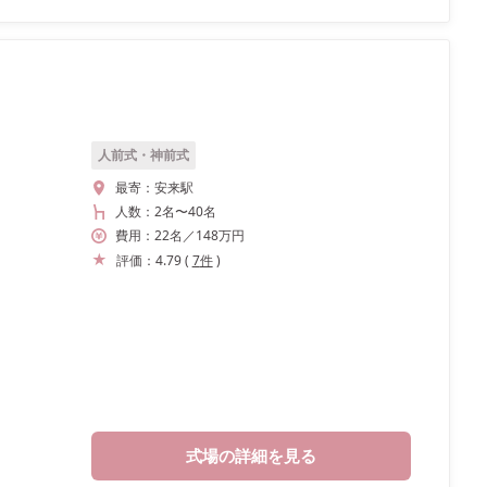
人前式・神前式
最寄：
安来駅
人数：
2名
〜
40名
費用：
22
名
／
148
万円
評価：
4.79
(
7
件
)
式場の詳細を見る