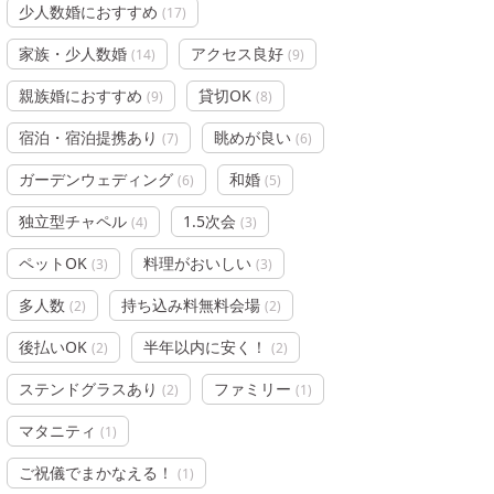
少人数婚におすすめ
(
17
)
家族・少人数婚
アクセス良好
(
14
)
(
9
)
親族婚におすすめ
貸切OK
(
9
)
(
8
)
宿泊・宿泊提携あり
眺めが良い
(
7
)
(
6
)
ガーデンウェディング
和婚
(
6
)
(
5
)
独立型チャペル
1.5次会
(
4
)
(
3
)
ペットOK
料理がおいしい
(
3
)
(
3
)
多人数
持ち込み料無料会場
(
2
)
(
2
)
後払いOK
半年以内に安く！
(
2
)
(
2
)
ステンドグラスあり
ファミリー
(
2
)
(
1
)
マタニティ
(
1
)
ご祝儀でまかなえる！
(
1
)