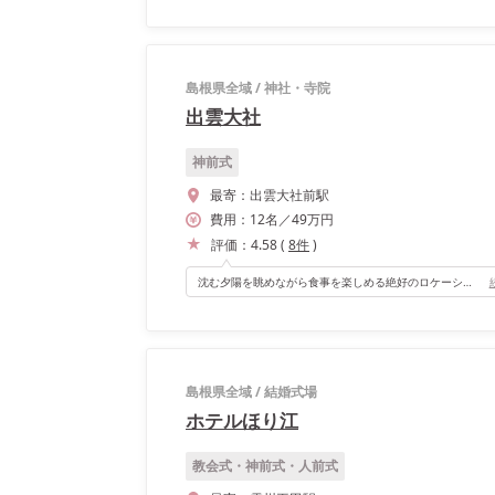
島根県全域
/
神社・寺院
出雲大社
神前式
最寄：
出雲大社前駅
費用：
12
名
／
49
万円
評価：
4.58
(
8
件
)
沈む夕陽を眺めながら食事を楽しめる絶好のロケーションです。 ヨーロッパのアンティーク家具に囲まれた空間で地元の食材を使った美味しいイタリアンを頂けました。 高砂席の壁はティファニーブルーで、移り変わる空の色を映してくれる磨りガラスの丸窓があり、頭上にはアンティークのTiffany&Co.のシャンデリアがあります。
島根県全域
/
結婚式場
ホテルほり江
教会式・神前式・人前式