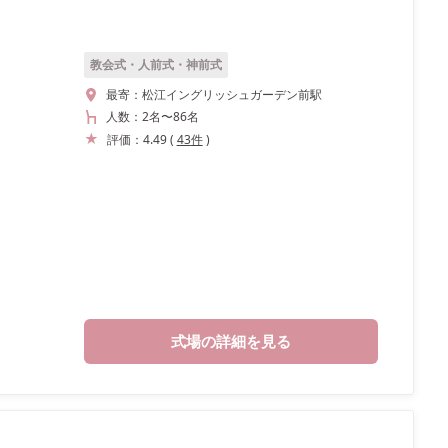
教会式・人前式・神前式
最寄：
松江イングリッシュガーデン前駅
人数：
2名
〜
86名
評価：
4.49
(
43
件
)
式場の詳細を見る