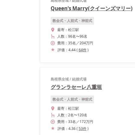
島根県全域
/
結婚式場
Queen's Marry(クイーンズマリー)
教会式・人前式・神前式
最寄：
松江駅
人数：
96名
〜
96名
費用：
35
名
／
204
万円
評価：
4.44
(
64
件
)
島根県全域
/
結婚式場
グランラセーレ八重垣
教会式・人前式・神前式
最寄：
松江駅
人数：
2名
〜
120名
費用：
33
名
／
172
万円
評価：
4.36
(
53
件
)