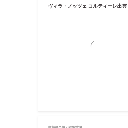
ヴィラ・ノッツェ コルティーレ出雲
島根県全域
/
結婚式場