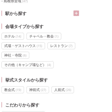
島根県全域
(
47
)
駅から探す
会場タイプから探す
ホテル
チャペル・教会
(
14
)
(
1
)
式場・ゲストハウス
レストラン
(
15
)
(
7
)
神社・寺院
(
6
)
その他（キャンプ場など）
(
4
)
挙式スタイルから探す
教会式
神前式
人前式
(
19
)
(
27
)
(
26
)
こだわりから探す