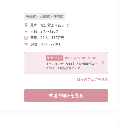
教会式・人前式・神前式
最寄：
松江駅より徒歩3分
人数：
2名
〜
120名
費用：
56
名
／
182
万円
評価：
4.47
(
22
件
)
受付中フェア
8/23
(日)
12:30〜/16:00〜
【クチコミ☆4.7越え】上質*国産牛＆ブ
イヤベース絶品試食フェア
ほかのフェアを見る
式場の詳細を見る