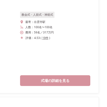
教会式・人前式・神前式
最寄：
出雲市駅
人数：
100名
〜
100名
費用：
59
名
／
317
万円
評価：
4.53
(
19
件
)
式場の詳細を見る