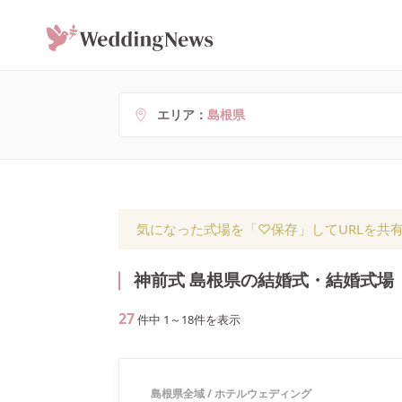
エリア
島根県
気になった式場を「♡保存」してURLを共
神前式 島根県の結婚式・結婚式場
27
件中
1
～
18
件を表示
島根県全域
/
ホテルウェディング