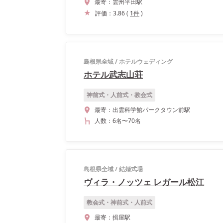
最寄：
雲州平田駅
評価：
3.86
(
1
件
)
島根県全域
/
ホテルウェディング
ホテル武志山荘
神前式・人前式・教会式
最寄：
出雲科学館パークタウン前駅
人数：
6名
〜
70名
島根県全域
/
結婚式場
ヴィラ・ノッツェ レガール松江
教会式・神前式・人前式
最寄：
揖屋駅