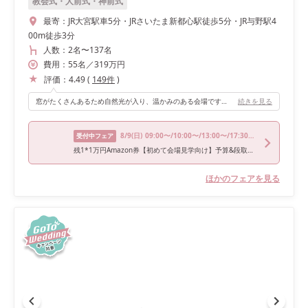
教会式・人前式・神前式
最寄：
JR大宮駅車5分・JRさいたま新都心駅徒歩5分・JR与野駅4
00m徒歩3分
人数：
2名
〜
137名
費用：
55
名
／
319
万円
評価：
4.49
(
149
件
)
窓がたくさんあるため自然光が入り、温かみのある会場です。2階からの入場が可能でしたが、私たちはガーデンからの入場を選びました。みんな上から出てくると思っていたのか、入場した時の歓声がおもしろ嬉しかったです♡
続きを見る
8/9
(日)
09:00〜/10:00〜/13:00〜/17:30〜/18:00〜
受付中フェア
残1*1万円Amazon券【初めて会場見学向け】予算&段取り丸わかり試食会
ほかのフェアを見る