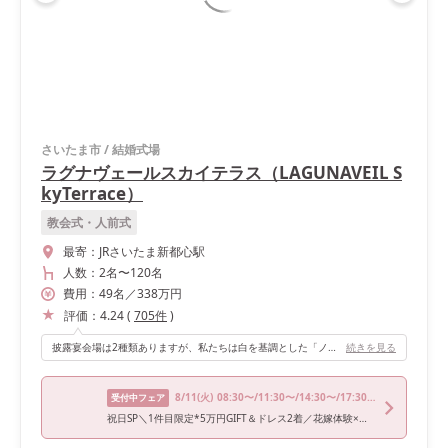
さいたま市
/
結婚式場
ラグナヴェールスカイテラス（LAGUNAVEIL S
kyTerrace）
教会式・人前式
最寄：
JRさいたま新都心駅
人数：
2名
〜
120名
費用：
49
名
／
338
万円
評価：
4.24
(
705
件
)
披露宴会場は2種類ありますが、私たちは白を基調とした「ノヴェルクリスタル」にしました。 ベースが白なのでどんなカラーも映え、カラフルにしたいという私たちの希望に合う会場でした。 高砂とゲストとの距離が近いのもよかったポイントです。
続きを見る
8/11
(火)
08:30〜/11:30〜/14:30〜/17:30〜
受付中フェア
祝日SP＼1件目限定*5万円GIFT＆ドレス2着／花嫁体験×三ツ星試食