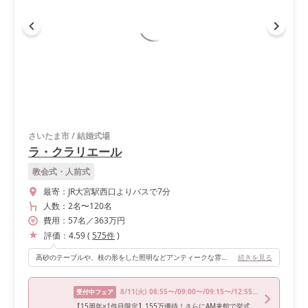
さいたま市
/
結婚式場
ラ・クラリエール
教会式・人前式
最寄：
JR大宮駅西口よりバスで7分
人数：
2名
〜
120名
費用：
57
名
／
363
万円
評価：
4.59
(
575
件
)
高砂のテーブルや、枝の形をした照明などアンティークな雰囲気で暖かみのある披露宴会場が本当に素敵です。グランドピアノが置いてあるので、食事中はピアノを弾いていただき贅沢な時間を過ごせました。
続きを見る
8/11
(火)
08:55〜/09:00〜/09:15〜/12:55〜/13:00〜
受付中フェア
【15周年×1件目限定】155万優待！さらにAM来館で挙式料無料♪