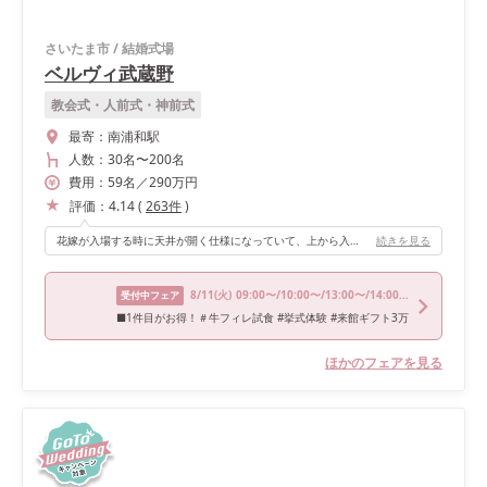
さいたま市
/
結婚式場
ベルヴィ武蔵野
教会式・人前式・神前式
最寄：
南浦和駅
人数：
30名
〜
200名
費用：
59
名
／
290
万円
評価：
4.14
(
263
件
)
花嫁が入場する時に天井が開く仕様になっていて、上から入る光でドレスがとても映えるチャペルです！当日天気が悪くても明るくなるようになっているので、自分も当日雨でしたが、綺麗な写真が撮れました！
続きを見る
8/11
(火)
09:00〜/10:00〜/13:00〜/14:00〜/16:30〜
受付中フェア
■1件目がお得！＃牛フィレ試食 #挙式体験 #来館ギフト3万
ほかのフェアを見る