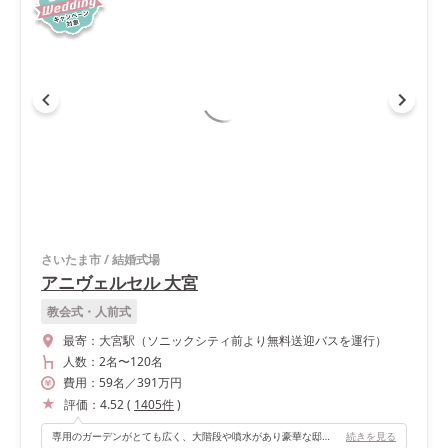
さいたま市
/
結婚式場
アニヴェルセル 大宮
教会式・人前式
最寄：
大宮駅（ソニックシティ前より無料送迎バスを運行）
人数：
2名
〜
120名
費用：
59
名
／
391
万円
評価：
4.52
(
1405
件
)
専用のガーデンがとても広く、大階段や噴水があり豪華な邸宅のイメージです。挙式と披露宴の空き時間をガーデンでドリンクや軽食と共に過ごしていただけるのでゲストを飽きさせません。 また、デザートブッフェも同じガーデンで行うことができ、見た目の豪華さはもちろんですが、ゲストから「換気の観点からかガーデンで過ごす時間が多く取られていたことに新郎新婦の心配りをすごく感じました」との声を多数いただきました。コロナ対策としても大きな専用ガーデンがついているのは魅力だと思います。
続きを見る