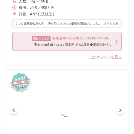
人数：
6名
〜
150名
費用：
54
名
／
409
万円
評価：
4.57
(
1771
件
)
3つの披露宴会場の内、見せていただいた最後の場所がこちらのTHE GRAND ROOMでした。 会場内にオープンキッチンがあり、そこから料理が出てくるので一体感があり良かったです👨🏻‍🍳 招待するゲストの人数も多かった為、圧迫感があるか心配でしたが天井が高くファンもあったからか全く感じませんでした！ そして私たちが大好きなウッド調最高でした🪾🤍
続きを見る
8/9
(日)
08:45〜/09:00〜/12:00〜/14:00〜/15:00〜
受付中フェア
【PremiumFair】口コミ満足度1位ALL体験◆豪華試食×150万優待
ほかのフェアを見る