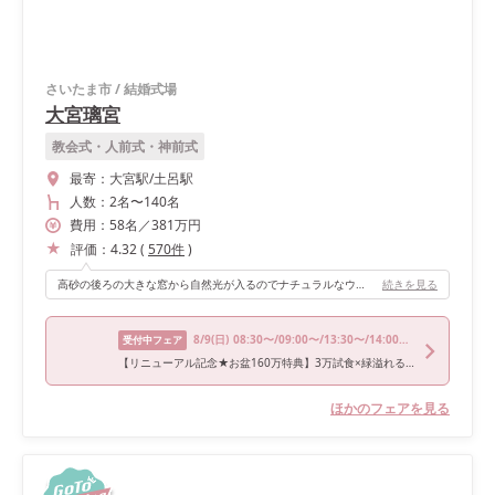
さいたま市
/
結婚式場
大宮璃宮
教会式・人前式・神前式
最寄：
大宮駅/土呂駅
人数：
2名
〜
140名
費用：
58
名
／
381
万円
評価：
4.32
(
570
件
)
高砂の後ろの大きな窓から自然光が入るのでナチュラルなウェディングをしたい方にはおススメです！ 会場が「ニューヨーク邸」という名前なだけあって、内装が大人な雰囲気でオシャレで素敵でした。
続きを見る
8/9
(日)
08:30〜/09:00〜/13:30〜/14:00〜/17:00〜
受付中フェア
【リニューアル記念★お盆160万特典】3万試食×緑溢れる貸切邸宅
ほかのフェアを見る