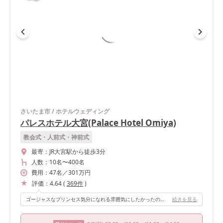
さいたま市
/
ホテルウェディング
パレスホテル大宮(Palace Hotel Omiya)
教会式・人前式・神前式
最寄：
JR大宮駅から徒歩3分
人数：
10名
〜
400名
費用：
47
名
／
301
万円
評価：
4.64
(
369
件
)
ゴージャスなプリンセス気分になれる雰囲気にしたかったので、会場にあるキラキラのシャンデリアは最高です。音楽にもこだわっていたので、入場の際もバッチリのタイミングでドアを開けていただき、想像通りの演出が叶いました。
続きを見る