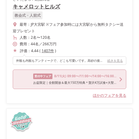
キャメロットヒルズ
教会式・人前式
最寄：
JP大宮駅 ※フェア参加時には大宮駅から無料タクシー送
迎プレゼント
人数：
2名
〜
120名
費用：
44
名
／
266
万円
評価：
4.44
(
1407
件
)
外観も内観もアンティークで、どこも可愛いです。高砂の後ろの扉を開けるとガーデンなので、そこでシャンパンオープンや、デザートビュフェもできるのがオススメです！
続きを見る
8/11
(火)
09:00〜/11:00〜/14:00〜/16:00〜
受付中フェア
お盆限定｜全館開放＆最大150万特典＊贅沢4万試食×大聖堂体験
ほかのフェアを見る