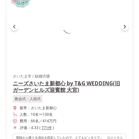
さいたま市
/
結婚式場
ニーズさいたま新都心 by T&G WEDDING(旧
ガーデンヒルズ迎賓館 大宮)
教会式・人前式
最寄：
さいたま新都心
人数：
10名
〜
130名
費用：
66
名
／
414
万円
評価：
4.33
(
771
件
)
階段から降りる演出を想定していたので、とてもピッタリでした。テーブルクロスの色もたくさんの中から選べたことが、私たち夫婦の理想の雰囲気を作り出せたきっかけだと思います。
続きを見る