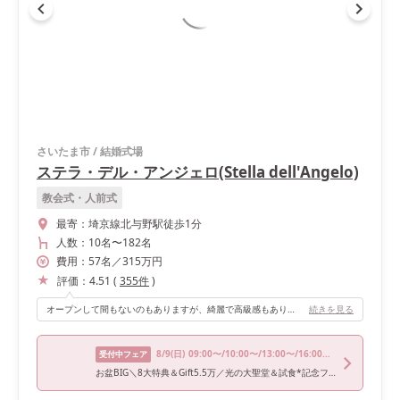
さいたま市
/
結婚式場
ステラ・デル・アンジェロ(Stella dell'Angelo)
教会式・人前式
最寄：
埼京線北与野駅徒歩1分
人数：
10名
〜
182名
費用：
57
名
／
315
万円
評価：
4.51
(
355
件
)
オープンして間もないのもありますが、綺麗で高級感もありホワイトとブラウンの落ち着いた雰囲気が素敵です。天井も高く広々としているので開放感があるのもおすすめです✨
続きを見る
8/9
(日)
09:00〜/10:00〜/13:00〜/16:00〜/17:00〜
受付中フェア
お盆BIG＼8大特典＆Gift5.5万／光の大聖堂＆試食*記念フォト