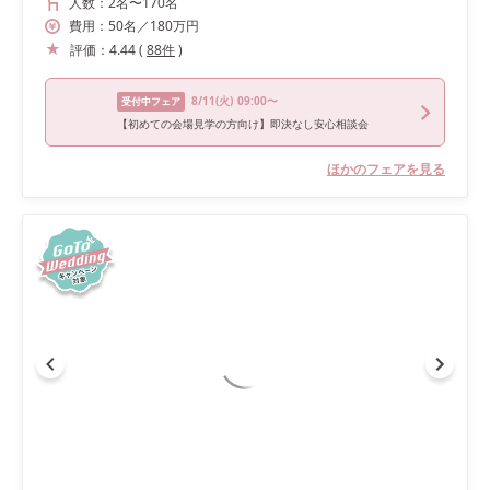
人数：
2名
〜
170名
費用：
50
名
／
180
万円
評価：
4.44
(
88
件
)
8/11
(火)
09:00〜
受付中フェア
【初めての会場見学の方向け】即決なし安心相談会
ほかのフェアを見る