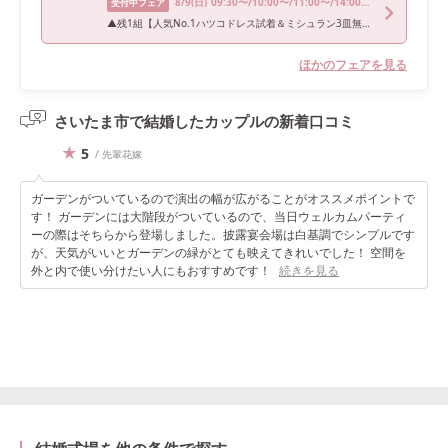
8/9
(日)
09:30〜/10:00〜/11:00〜/14:00〜/15:00〜
受付中フェア
▲残1組【人気No.1ハツコドレス試着＆ミシュラン3皿無料】フェア
ほかのフェアを見る
さいたま市で結婚したカップルの
新着口コミ
5
/ 先輩花嫁
ガーデンがついているので演出の幅が広がることがオススメポイントで
す！ ガーデンには大階段がついているので、当日ウェルカムパーティ
ーの際はそちらから登場しました。披露宴会場は白基調でシンプルです
が、天気がいいとガーデンの緑がとても映えてきれいでした！ 空間を
外と内で使い分けたい人にもおすすめです！
続きを見る