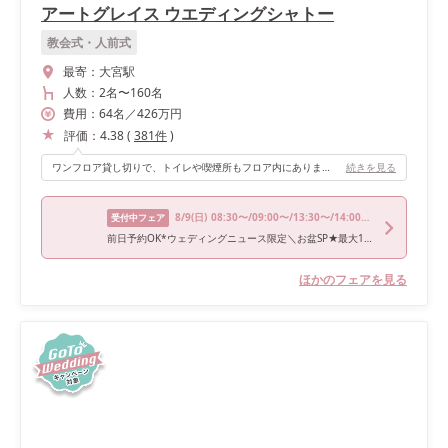
アートグレイス ウエディングシャトー
教会式・人前式
最寄：
大宮駅
人数：
2名
〜
160名
費用：
64
名
／
426
万円
評価：
4.38
(
381
件
)
ワンフロア貸し切りで、トイレや喫煙所もフロア内にあります。 また階段やガーデン側からの入場ができたり、大人っぽいけど可愛いとにかくお洒落な会場です！
続きを見る
8/9
(日)
08:30〜/09:00〜/13:30〜/14:00〜/17:00〜
受付中フェア
前日予約OK*ウェディングニュース限定＼お盆SP★最大160万特典＆ドレス／感動挙式×リゾート*贅沢試食
ほかのフェアを見る