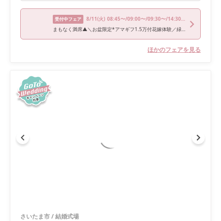
8/11
(火)
08:45〜/09:00〜/09:30〜/14:30〜/15:00〜
受付中フェア
まもなく満席▲＼お盆限定*アマギフ1.5万付花嫁体験／緑の邸宅×憧れドレス試着×絶品コース試食
ほかのフェアを見る
さいたま市
/
結婚式場