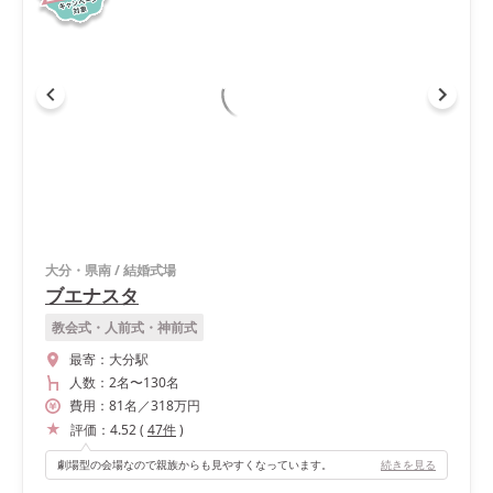
大分・県南
/
結婚式場
ブエナスタ
教会式・人前式・神前式
最寄：
大分駅
人数：
2名
〜
130名
費用：
81
名
／
318
万円
評価：
4.52
(
47
件
)
劇場型の会場なので親族からも見やすくなっています。
続きを見る