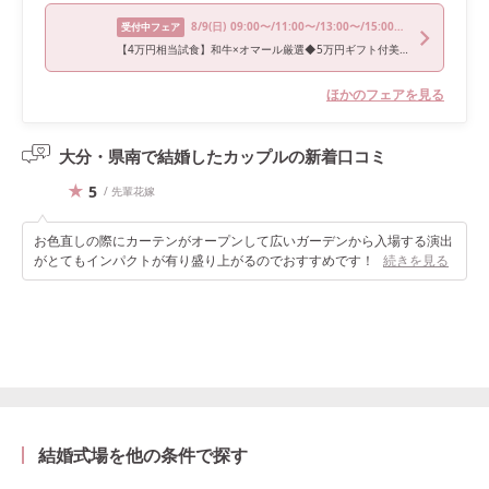
8/9
(日)
09:00〜/11:00〜/13:00〜/15:00〜/17:00〜
受付中フェア
【4万円相当試食】和牛×オマール厳選◆5万円ギフト付美食体験
ほかのフェアを見る
大分・県南で結婚したカップルの
新着口コミ
5
/ 先輩花嫁
お色直しの際にカーテンがオープンして広いガーデンから入場する演出
がとてもインパクトが有り盛り上がるのでおすすめです！
続きを見る
結婚式場を他の条件で探す