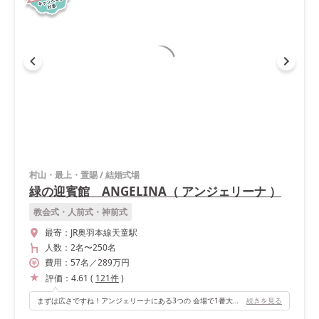
村山・最上・置賜
/
結婚式場
緑の迎賓館 ANGELINA（ アンジェリーナ ）
教会式・人前式・神前式
最寄：
JR奥羽本線天童駅
人数：
2名
〜
250名
費用：
57
名
／
289
万円
評価：
4.61
(
121
件
)
まずは広さですね！アンジェリーナにある3つの 会場で1番大きい会場になります。 ガーデンもあり、緑もあり、私達好みでした！ 友人もこの会場で結婚式をしていて 印象が良かったのもあります！
続きを見る