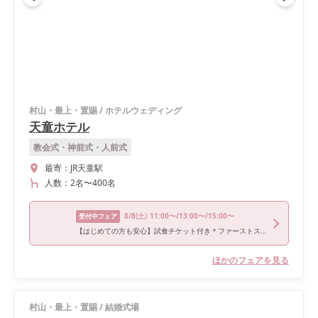
村山・最上・置賜
/
ホテルウェディング
天童ホテル
教会式・神前式・人前式
最寄：
JR天童駅
人数：
2名
〜
400名
8/8
(土)
11:00〜/13:00〜/15:00〜
受付中フェア
【はじめての方も安心】試食チケット付き＊ファーストステップウエディング相談会
ほかのフェアを見る
村山・最上・置賜
/
結婚式場