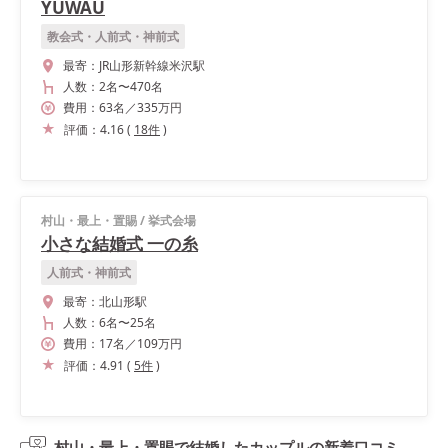
YUWAU
教会式・人前式・神前式
最寄：
JR山形新幹線米沢駅
人数：
2名
〜
470名
費用：
63
名
／
335
万円
評価：
4.16
(
18
件
)
村山・最上・置賜
/
挙式会場
小さな結婚式 一の糸
人前式・神前式
最寄：
北山形駅
人数：
6名
〜
25名
費用：
17
名
／
109
万円
評価：
4.91
(
5
件
)
村山・最上・置賜で結婚したカップルの
新着口コミ