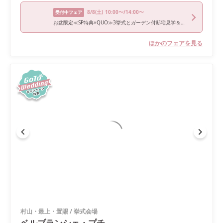
8/8
(土)
10:00〜/14:00〜
受付中フェア
お盆限定≪SP特典×QUO≫3挙式とガーデン付邸宅見学＆試食
ほかのフェアを見る
村山・最上・置賜
/
挙式会場
ベルブランシェ・プチ