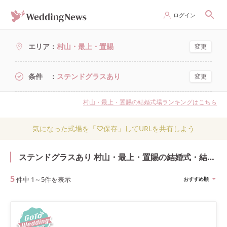
ログイン
エリア
村山・最上・置賜
変更
条件
ステンドグラスあり
変更
村山・最上・置賜の結婚式場ランキングはこちら
気になった式場を「♡保存」してURLを共有しよう
ステンドグラスあり 村山・最上・置賜の結婚式・結婚式場
5
件中
1
～
5
件を表示
おすすめ順