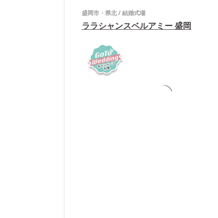
盛岡市・県北
/
結婚式場
ララシャンスベルアミー 盛岡