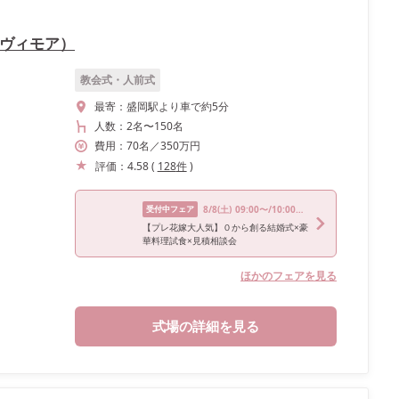
 ラヴィモア）
教会式・人前式
最寄：
盛岡駅より車で約5分
人数：
2名
〜
150名
費用：
70
名
／
350
万円
評価：
4.58
(
128
件
)
受付中フェア
8/8
(土)
09:00〜/10:00〜/11:00〜/14:00〜/17:00〜
【プレ花嫁大人気】０から創る結婚式×豪
華料理試食×見積相談会
ほかのフェアを見る
式場の詳細を見る