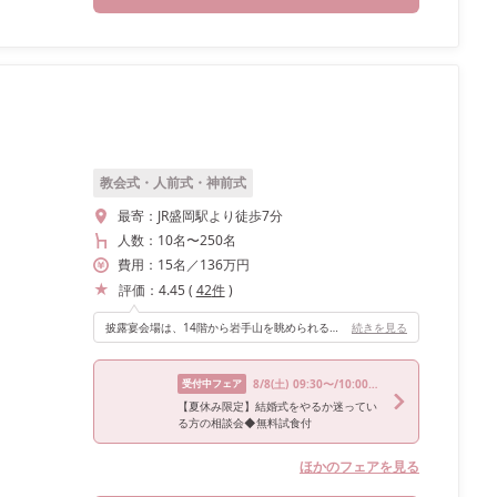
教会式・人前式・神前式
最寄：
JR盛岡駅より徒歩7分
人数：
10名
〜
250名
費用：
15
名
／
136
万円
評価：
4.45
(
42
件
)
披露宴会場は、14階から岩手山を眺められる 見晴らしのいい場所を選びました。 高層階なので周りの建物に邪魔されず、 凄く景色が良いのでとてもおすすめです。
続きを見る
受付中フェア
8/8
(土)
09:30〜/10:00〜/11:00〜/13:00〜/15:30〜
【夏休み限定】結婚式をやるか迷ってい
る方の相談会◆無料試食付
ほかのフェアを見る