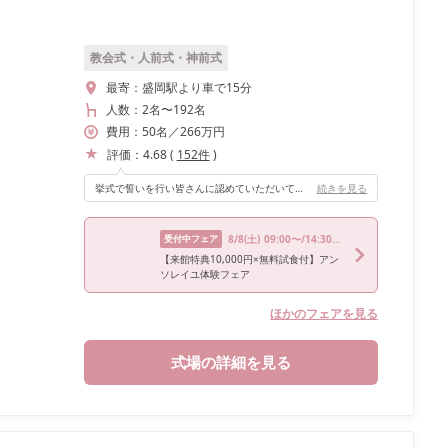
教会式・人前式・神前式
最寄：
盛岡駅より車で15分
人数：
2名
〜
192名
費用：
50
名
／
266
万円
評価：
4.68
(
152
件
)
挙式で誓いを行い皆さんに認めていただいてから、そのまま新郎新婦から親への手紙を読みました。 神聖な場所で手紙を読んだこと、とても感動的な演出になりました。
続きを見る
受付中フェア
8/8
(土)
09:00〜/14:30〜/18:00〜
【来館特典10,000円×無料試食付】アン
ソレイユ体験フェア
ほかのフェアを見る
式場の詳細を見る