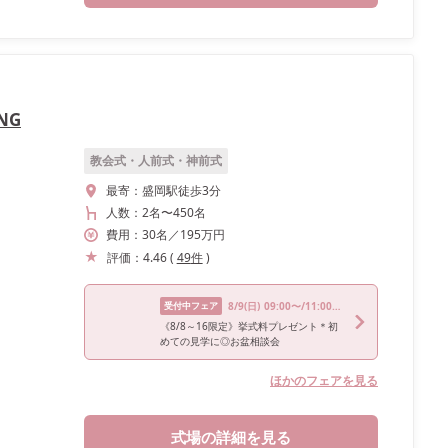
NG
教会式・人前式・神前式
最寄：
盛岡駅徒歩3分
人数：
2名
〜
450名
費用：
30
名
／
195
万円
評価：
4.46
(
49
件
)
受付中フェア
8/9
(日)
09:00〜/11:00〜/13:00〜/15:00〜/17:00〜
《8/8～16限定》挙式料プレゼント＊初
めての見学に◎お盆相談会
ほかのフェアを見る
式場の詳細を見る