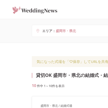
エリア
盛岡市・県北
気になった式場を「♡保存」してURLを共
貸切OK 盛岡市・県北の結婚式・
10
件中
1
～
10
件を表示
盛岡市・県北
/
結婚式場