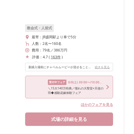
教会式・人前式
最寄：
JR盛岡駅より車で5分
人数：
2名
〜
160名
費用：
79
名
／
386
万円
評価：
4.7
(
163
件
)
新婦入場前にチャペルムービーが流せることが1番のポイントでした。
続きを見る
受付中フェア
8/8
(土)
09:00〜/10:00〜/13:30〜/15:00〜/18:00〜
＼15大140万特典／憧れの大聖堂×天使の
羽◆感動花嫁体験フェア
ほかのフェアを見る
式場の詳細を見る