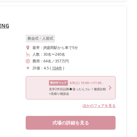
ING
教会式・人前式
最寄：
JR盛岡駅から車で5分
人数：
30名
〜
240名
費用：
64
名
／
357
万円
評価：
4.5
(
104
件
)
受付中フェア
8/8
(土)
10:00〜/11:00〜/14:00〜/15:00〜
見学2件目以降◆迷ったらコレ！徹底比較
×見積り相談会
ほかのフェアを見る
式場の詳細を見る