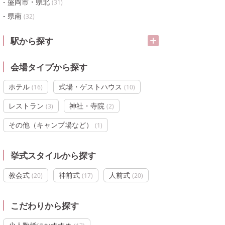
盛岡市・県北
(
31
)
県南
(
32
)
駅から探す
会場タイプから探す
ホテル
式場・ゲストハウス
(
16
)
(
10
)
レストラン
神社・寺院
(
3
)
(
2
)
その他（キャンプ場など）
(
1
)
挙式スタイルから探す
教会式
神前式
人前式
(
20
)
(
17
)
(
20
)
こだわりから探す