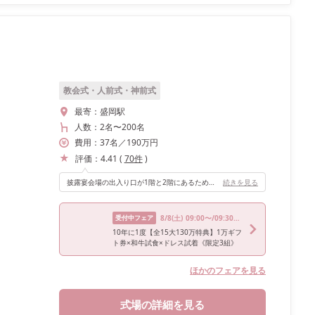
教会式・人前式・神前式
最寄：
盛岡駅
人数：
2名
〜
200名
費用：
37
名
／
190
万円
評価：
4.41
(
70
件
)
披露宴会場の出入り口が1階と2階にあるため、階段を降りての入場が可能でした！
続きを見る
受付中フェア
8/8
(土)
09:00〜/09:30〜/13:00〜/15:00〜/17:00〜
10年に1度【全15大130万特典】1万ギフ
ト券×和牛試食×ドレス試着《限定3組》
ほかのフェアを見る
式場の詳細を見る