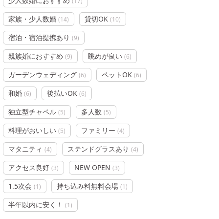
少人数婚におすすめ
(
17
)
家族・少人数婚
貸切OK
(
14
)
(
10
)
宿泊・宿泊提携あり
(
9
)
親族婚におすすめ
眺めが良い
(
9
)
(
6
)
ガーデンウェディング
ペットOK
(
6
)
(
6
)
和婚
後払いOK
(
6
)
(
6
)
独立型チャペル
多人数
(
5
)
(
5
)
料理がおいしい
ファミリー
(
5
)
(
4
)
マタニティ
ステンドグラスあり
(
4
)
(
4
)
アクセス良好
NEW OPEN
(
3
)
(
3
)
1.5次会
持ち込み料無料会場
(
1
)
(
1
)
半年以内に安く！
(
1
)