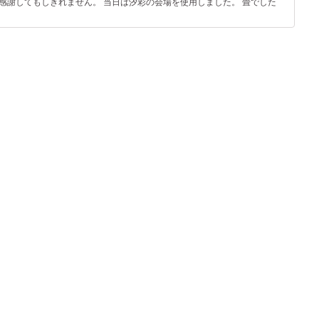
感謝してもしきれません。 当日は汐彩の会場を使用しました。 畳でした