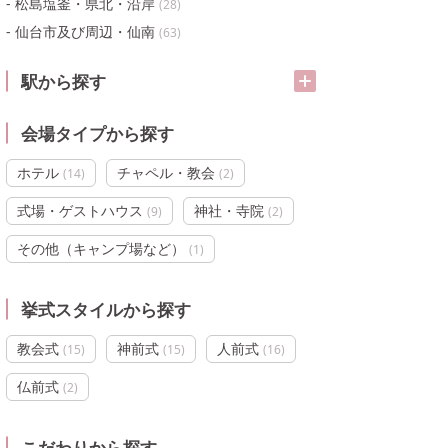
松島塩釜・県北・沿岸
(
28
)
仙台市及び周辺・仙南
(
63
)
駅から探す
会場タイプから探す
ホテル
チャペル・教会
(
14
)
(
2
)
式場・ゲストハウス
神社・寺院
(
9
)
(
2
)
その他（キャンプ場など）
(
1
)
挙式スタイルから探す
教会式
神前式
人前式
(
15
)
(
15
)
(
16
)
仏前式
(
2
)
こだわりから探す