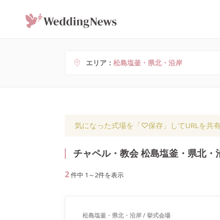
エリア
松島塩釜・県北・沿岸
気になった式場を「♡保存」してURLを共
チャペル・教会 松島塩釜・県北・
2
件中
1
～
2
件を表示
松島塩釜・県北・沿岸
/
挙式会場