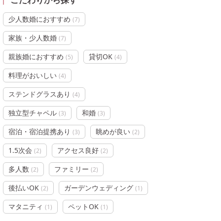
少人数婚におすすめ
(
7
)
家族・少人数婚
(
7
)
親族婚におすすめ
貸切OK
(
5
)
(
4
)
料理がおいしい
(
4
)
ステンドグラスあり
(
4
)
独立型チャペル
和婚
(
3
)
(
3
)
宿泊・宿泊提携あり
眺めが良い
(
3
)
(
2
)
1.5次会
アクセス良好
(
2
)
(
2
)
多人数
ファミリー
(
2
)
(
2
)
後払いOK
ガーデンウェディング
(
2
)
(
1
)
マタニティ
ペットOK
(
1
)
(
1
)