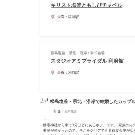
キリスト塩釜ともしびチャペル
最寄：
塩釜駅
松島塩釜・県北・沿岸
/
挙式会場
スタジオアミブライダル 利府館
最寄：
利府駅
松島塩釜・県北・沿岸で結婚したカップ
5
/ 先輩花嫁
鹽竈神社から車で3分ほどにあるホテルです。 家族の
要望が多かったので、そこをクリアできる祝宴会場がな