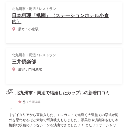
北九州市・周辺
/
レストラン
日本料理「祇園」（ステーションホテル小倉
内）
最寄：
小倉駅
北九州市・周辺
/
レストラン
三井倶楽部
最寄：
門司港駅
北九州市・周辺で結婚したカップルの
新着口コミ
5
/ 先輩花嫁
まずイタリアから直輸入した、エレガントで光輝く大聖堂での挙式が海
外を思わせるほど素敵で写真映えもしました。讃美歌や演奏隊もおり本
格的な映画のようなシーンを演出できましたよ！ またフェザーシャワ