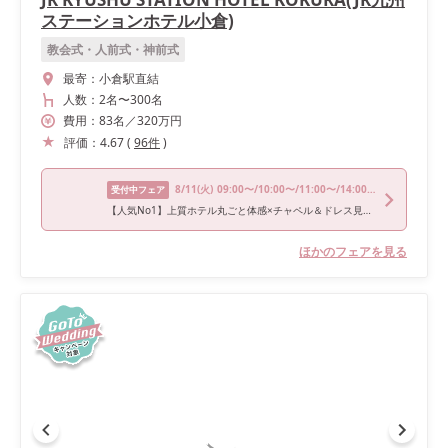
ステーションホテル小倉)
教会式・人前式・神前式
最寄：
小倉駅直結
人数：
2名
〜
300名
費用：
83
名
／
320
万円
評価：
4.67
(
96
件
)
8/11
(火)
09:00〜/10:00〜/11:00〜/14:00〜/15:00〜
受付中フェア
【人気No1】上質ホテル丸ごと体感×チャペル＆ドレス見学フェア
ほかのフェアを見る