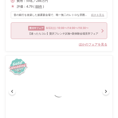
費用：
59
名
／
286
万円
評価：
4.79
(
88
件
)
昔の銀行を改築した披露宴会場で、唯一無二のレトロな雰囲気を楽しむことができます。 高砂に着いて乾杯すると同時に後ろのカーテンが開き、ステンドグラスに囲まれた大きな窓から自然光がたっぷり入り、会場全体が明るくなりました。 会場は二階にあるため、最初の入場は後ろの扉から、再入場は階段を使って登場するなど、場所を変えての入場ができます。
続きを見る
8/22
(土)
10:00〜/14:00〜/18:30〜
受付中フェア
【迷ったらコレ】贅沢フレンチ試食×新体験会場見学フェア
ほかのフェアを見る