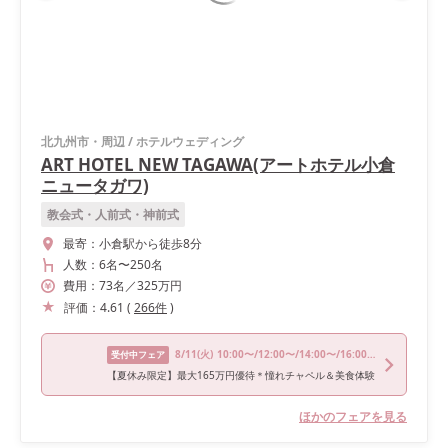
北九州市・周辺
/
ホテルウェディング
ART HOTEL NEW TAGAWA(アートホテル小倉
ニュータガワ)
教会式・人前式・神前式
最寄：
小倉駅から徒歩8分
人数：
6名
〜
250名
費用：
73
名
／
325
万円
評価：
4.61
(
266
件
)
8/11
(火)
10:00〜/12:00〜/14:00〜/16:00〜/18:00〜
受付中フェア
【夏休み限定】最大165万円優待＊憧れチャペル＆美食体験
ほかのフェアを見る