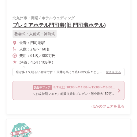
北九州市・周辺
/
ホテルウェディング
プレミアホテル門司港(旧 門司港ホテル)
教会式・人前式・神前式
最寄：
門司港駅
人数：
2名
〜
160名
費用：
61
名
／
300
万円
評価：
4.64
(
108
件
)
窓が多くて明るい会場です！ 天井も高くて広いので広々としています。窓枠がティファニーブルーで素敵です！
続きを見る
8/15
(土)
10:00〜/11:00〜/15:00〜/16:00〜
受付中フェア
＼お盆特別フェア／前撮り撮影プレゼント等☆最大150万特典
ほかのフェアを見る