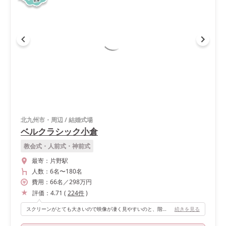
北九州市・周辺
/
結婚式場
ベルクラシック小倉
教会式・人前式・神前式
最寄：
片野駅
人数：
6名
〜
180名
費用：
66
名
／
298
万円
評価：
4.71
(
224
件
)
スクリーンがとても大きいので映像が凄く見やすいのと、階段からおりる演出が出来るので盛り上がります‪‪❤︎‬私たちはお色直しで階段を使用しました🧸またロビーも装飾しなくても元から可愛いです。
続きを見る