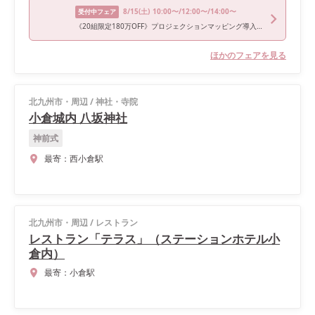
8/15
(土)
10:00〜/12:00〜/14:00〜
受付中フェア
《20組限定180万OFF》プロジェクションマッピング導入記念フェア♪
ほかのフェアを見る
北九州市・周辺
/
神社・寺院
小倉城内 八坂神社
神前式
最寄：
西小倉駅
北九州市・周辺
/
レストラン
レストラン「テラス」（ステーションホテル小
倉内）
最寄：
小倉駅