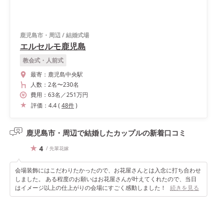
鹿児島市・周辺
/
結婚式場
エルセルモ鹿児島
教会式・人前式
最寄：
鹿児島中央駅
人数：
2名
〜
230名
費用：
63
名
／
251
万円
評価：
4.4
(
48
件
)
鹿児島市・周辺で結婚したカップルの
新着口コミ
4
/ 先輩花嫁
会場装飾にはこだわりたかったので、お花屋さんとは入念に打ち合わせ
しました。 ある程度のお願いはお花屋さんが叶えてくれたので、当日
はイメージ以上の仕上がりの会場にすごく感動しました！
続きを見る