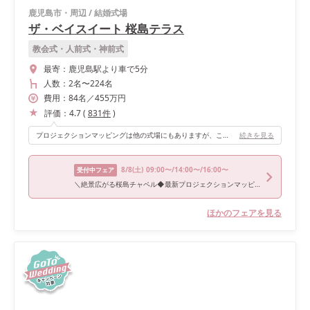
鹿児島市・周辺
/
結婚式場
ザ・ベイスイート 桜島テラス
教会式・人前式・神前式
最寄：
鹿児島駅より車で5分
人数：
2名
〜
224名
費用：
84
名
／
455
万円
評価：
4.7
(
831
件
)
プロジェクションマッピングは他の式場にもありますが、ここのものは今までに見たことのないくらいの迫力で、初めて見たときは鳥肌が立つくらいクオリティが高くて感動しました。 また、自分たちだけのオリジナルマッピングを作れると言うのも他の式場にはないおすすめポイントです！ 会場・演出・料理と、全てとても気に入っています！
続きを見る
8/8
(土)
09:00〜/14:00〜/16:00〜
受付中フェア
＼絶景広がる桜島チャペル◆最新プロジェクションマッピング演出／即決ナシ&10万GIFT付*最大170万優待♪
ほかのフェアを見る