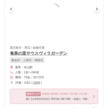
鹿児島市・周辺
/
結婚式場
奄美の里サウスヴィラガーデン
教会式・人前式・神前式
最寄：
谷山駅
人数：
2名
〜
240名
費用：
79
名
／
301
万円
評価：
4.82
(
130
件
)
8/9
(日)
09:00〜/10:00〜/13:00〜/13:30〜/16:00〜
受付中フェア
残2【令和8年8月8日】SPECIAL DAY FAIR ～奇跡の「888」に想いを繋ぐ、限定ブライダルフェア