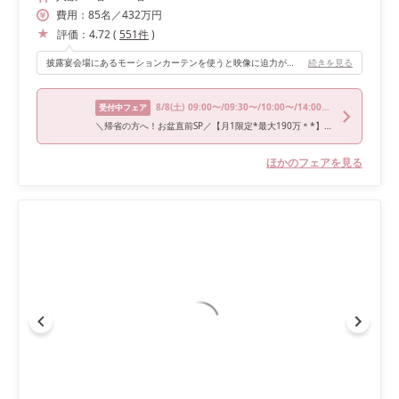
費用：
85
名
／
432
万円
評価：
4.72
(
551
件
)
披露宴会場にあるモーションカーテンを使うと映像に迫力が出るので、入場はオープニングムービーを流しながらテラスから登場しました。最初はまず、ゲストに驚いてほしかったので「びっくりしたよ！」という声が聞けた時は嬉しかったです。 2回目の入場ではプラネタリウムを映したあと、階段の上で友人2人と一緒にトリコダンスを踊りました。後日映像を見せてもらいましたが、プラネタリウムが綺麗でした！ 結婚式ではどうしても「“オールキャストフィナーレ”をやりたい！」というこだわりがあったので、実現できた時はとても嬉しかったです。
続きを見る
8/8
(土)
09:00〜/09:30〜/10:00〜/14:00〜/16:00〜
受付中フェア
＼帰省の方へ！お盆直前SP／【月1限定*最大190万＊*】光溢れるNEWチャペル&花嫁ALL体験★*《人気No.1◎》
ほかのフェアを見る