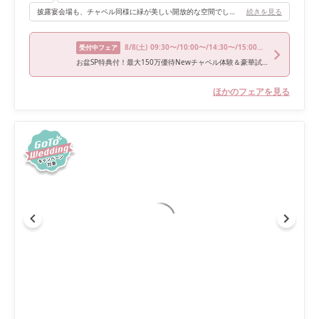
披露宴会場も、チャペル同様に緑が美しい開放的な空間でした。高い天井と広々とした造りで、ゲストもゆったりと過ごせる雰囲気です。特に印象的だったのは、緑に囲まれた一角に水が流れているところです。自然の音に癒されながら、穏やかな時間を過ごすことができました🌿 お色直し入場では、ガーデンからのサプライズ登場をしました。これは本当におすすめです♡最初の入場場所とは違っていたので「まさかそんなところから入ってくるなんて！」とゲストが驚かれる場面もありました。外が暗くなり始めた時間帯にイルミネーションが灯る中での入場は、雰囲気が一変し、ゲストにも楽しんでもらえたと思います！
続きを見る
8/8
(土)
09:30〜/10:00〜/14:30〜/15:00〜/18:00〜
受付中フェア
お盆SP特典付！最大150万優待Newチャペル体験＆豪華試食
ほかのフェアを見る