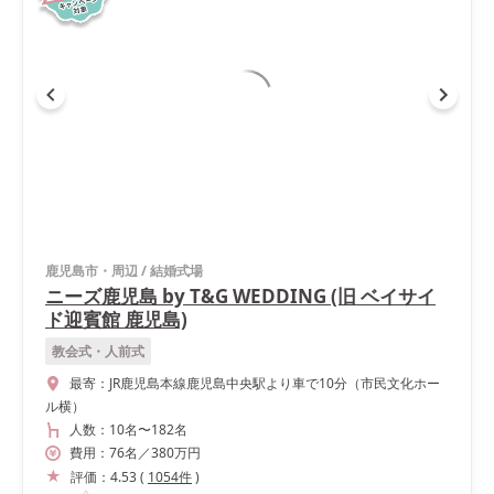
鹿児島市・周辺
/
結婚式場
ニーズ鹿児島 by T&G WEDDING (旧 ベイサイ
ド迎賓館 鹿児島)
教会式・人前式
最寄：
JR鹿児島本線鹿児島中央駅より車で10分（市民文化ホー
ル横）
人数：
10名
〜
182名
費用：
76
名
／
380
万円
評価：
4.53
(
1054
件
)