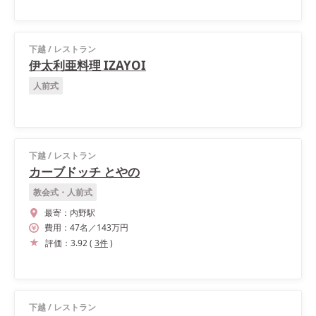
下越
/
レストラン
伊太利亜料理 IZAYOI
人前式
下越
/
レストラン
カーブドッチ とやの
教会式・人前式
最寄：
内野駅
費用：
47
名
／
143
万円
評価：
3.92
(
3
件
)
下越
/
レストラン