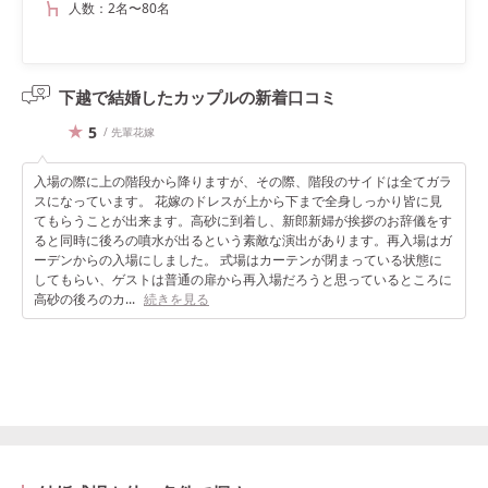
人数：
2名
〜
80名
下越で結婚したカップルの
新着口コミ
5
/ 先輩花嫁
入場の際に上の階段から降りますが、その際、階段のサイドは全てガラ
スになっています。 花嫁のドレスが上から下まで全身しっかり皆に見
てもらうことが出来ます。高砂に到着し、新郎新婦が挨拶のお辞儀をす
ると同時に後ろの噴水が出るという素敵な演出があります。再入場はガ
ーデンからの入場にしました。 式場はカーテンが閉まっている状態に
してもらい、ゲストは普通の扉から再入場だろうと思っているところに
高砂の後ろのカ...
続きを見る