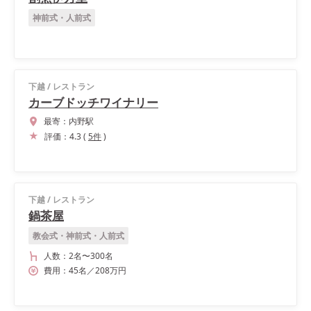
神前式・人前式
下越
/
レストラン
カーブドッチワイナリー
最寄：
内野駅
評価：
4.3
(
5
件
)
下越
/
レストラン
鍋茶屋
教会式・神前式・人前式
人数：
2名
〜
300名
費用：
45
名
／
208
万円