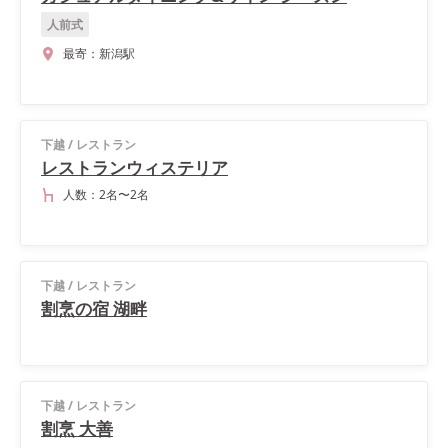
人前式
最寄：
新潟駅
下越
/
レストラン
レストランウィステリア
人数：
2名
〜
2名
下越
/
レストラン
割烹の宿 湖畔
下越
/
レストラン
割烹 大善