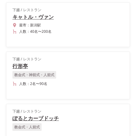
下越
/
レストラン
キャトル・ヴァン
最寄：
新潟駅
人数：
40名
〜
200名
下越
/
レストラン
行形亭
教会式・神前式・人前式
人数：
2名
〜
90名
下越
/
レストラン
ぽるとカーブドッチ
教会式・人前式