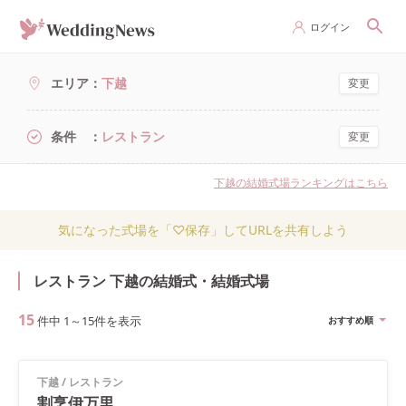
ログイン
エリア
下越
変更
条件
レストラン
変更
下越の結婚式場ランキングはこちら
気になった式場を「♡保存」してURLを共有しよう
レストラン 下越の結婚式・結婚式場
15
件中
1
～
15
件を表示
おすすめ順
下越
/
レストラン
割烹伊万里