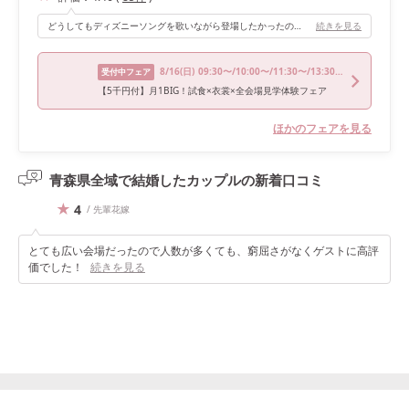
どうしてもディズニーソングを歌いながら登場したかったので、カラオケ機材があるところが私の中では必須条件でした！！ スクリーンにLIVE配信の様子も映せて、リアルタイムでフォロワーさんからのコメントをみることもできました！💖 その場で白無垢から、色打掛に早着替えもしています‎🤍
続きを見る
8/16
(日)
09:30〜/10:00〜/11:30〜/13:30〜
受付中フェア
【5千円付】月1BIG！試食×衣裳×全会場見学体験フェア
ほかのフェアを見る
青森県全域で結婚したカップルの
新着口コミ
4
/ 先輩花嫁
とても広い会場だったので人数が多くても、窮屈さがなくゲストに高評
価でした！
続きを見る