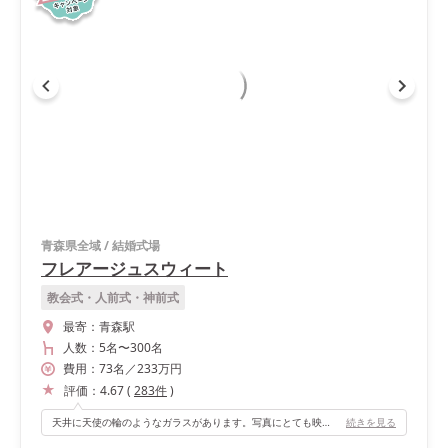
青森県全域
/
結婚式場
フレアージュスウィート
教会式・人前式・神前式
最寄：
青森駅
人数：
5名
〜
300名
費用：
73
名
／
233
万円
評価：
4.67
(
283
件
)
天井に天使の輪のようなガラスがあります。写真にとても映えて素敵です。
続きを見る