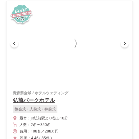
青森県全域
/
ホテルウェディング
弘前パークホテル
教会式・人前式・神前式
最寄：
JR弘前駅より徒歩10分
人数：
2名
〜
350名
費用：
108
名
／
288
万円
評価：
4.46
(
85
件
)