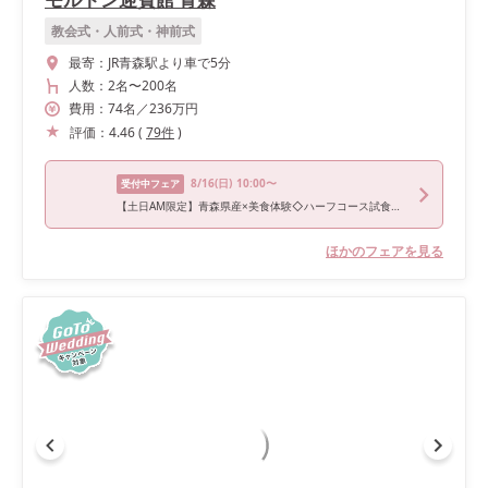
教会式・人前式・神前式
最寄：
JR青森駅より車で5分
人数：
2名
〜
200名
費用：
74
名
／
236
万円
評価：
4.46
(
79
件
)
8/16
(日)
10:00〜
受付中フェア
【土日AM限定】青森県産×美食体験◇ハーフコース試食＆相談会
ほかのフェアを見る