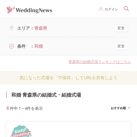
ログイン
エリア
青森県
変更
条件
和婚
変更
青森県の結婚式場ランキングはこちら
気になった式場を「♡保存」してURLを共有しよう
和婚 青森県の結婚式・結婚式場
4
件中
1
～
4
件を表示
おすすめ順