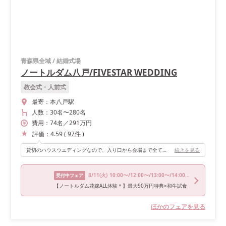
青森県全域
/
結婚式場
ノートルダム八戸/FIVESTAR WEDDING
教会式・人前式
最寄：
本八戸駅
人数：
30名
〜
280名
費用：
74
名
／
291
万円
評価：
4.59
(
97
件
)
貸切のハウスウエディングなので、入り口から会場まで全てを自分たちの好みにアレンジし飾り付けることができるのがポイントです。
続きを見る
8/11
(火)
10:00〜/12:00〜/13:00〜/14:00〜/15:00〜
受付中フェア
【ノートルダム花嫁ALL体験＊】最大90万円特典×和牛試食
ほかのフェアを見る