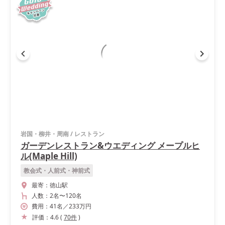
岩国・柳井・周南
/
レストラン
ガーデンレストラン&ウエディング メープルヒ
ル(Maple Hill)
教会式・人前式・神前式
最寄：
徳山駅
人数：
2名
〜
120名
費用：
41
名
／
233
万円
評価：
4.6
(
70
件
)