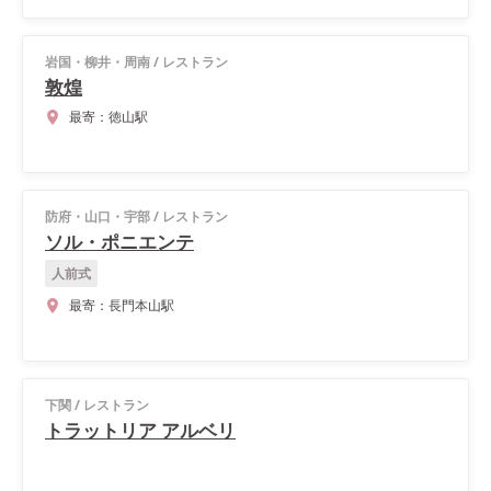
岩国・柳井・周南
/
レストラン
敦煌
最寄：
徳山駅
防府・山口・宇部
/
レストラン
ソル・ポニエンテ
人前式
最寄：
長門本山駅
下関
/
レストラン
トラットリア アルベリ