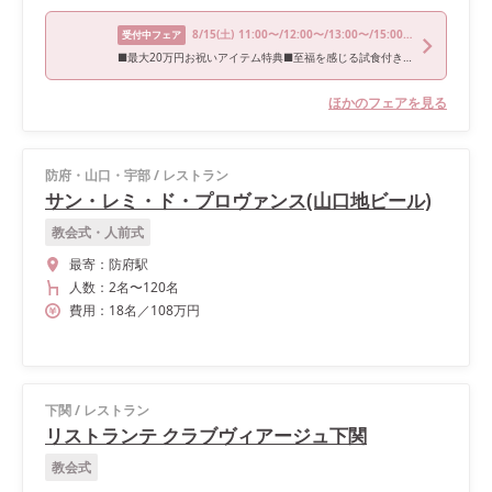
8/15
(土)
11:00〜/12:00〜/13:00〜/15:00〜/17:00〜
受付中フェア
■最大20万円お祝いアイテム特典■至福を感じる試食付きフェア
ほかのフェアを見る
防府・山口・宇部
/
レストラン
サン・レミ・ド・プロヴァンス(山口地ビール)
教会式・人前式
最寄：
防府駅
人数：
2名
〜
120名
費用：
18
名
／
108
万円
下関
/
レストラン
リストランテ クラブヴィアージュ下関
教会式