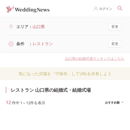
ログイン
エリア
山口県
変更
条件
レストラン
変更
山口県の結婚式場ランキングはこちら
気になった式場を「♡保存」してURLを共有しよう
レストラン 山口県の結婚式・結婚式場
12
件中
1
～
12
件を表示
おすすめ順