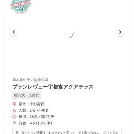
栃木県中央
/
結婚式場
ブランレヴュー宇都宮アクアテラス
教会式・人前式
最寄：
宇都宮駅
人数：
2名
〜
140名
費用：
63
名
／
381
万円
評価：
4.63
(
390
件
)
昼・夜どちらの時間帯でもガーデンが美しく、光を取り入れた演出がとても上手な式場だと思います。 ブランレヴュー宇都宮アクアテラスのスタッフの方々は、演出などに迷ったりすると色々な案を出してくださり、希望を取り入れた演出を叶えてくださいました。当日を安心してして迎えられるスタッフがいてよかったです！
続きを見る