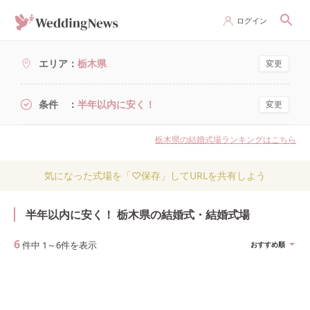
ログイン
エリア
栃木県
変更
条件
半年以内に安く！
変更
栃木県の結婚式場ランキングはこちら
気になった式場を「♡保存」してURLを共有しよう
半年以内に安く！ 栃木県の結婚式・結婚式場
6
件中
1
～
6
件を表示
おすすめ順