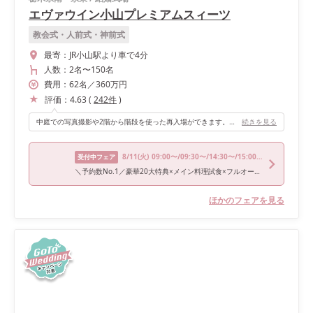
エヴァウイン小山プレミアムスィーツ
教会式・人前式・神前式
最寄：
JR小山駅より車で4分
人数：
2名
〜
150名
費用：
62
名
／
360
万円
評価：
4.63
(
242
件
)
中庭での写真撮影や2階から階段を使った再入場ができます。プラン全体を通してやりたいと思った事を叶えていただくことができました。
続きを見る
8/11
(火)
09:00〜/09:30〜/14:30〜/15:00〜/18:00〜
受付中フェア
＼予約数No.1／豪華20大特典×メイン料理試食×フルオーダーW体験
ほかのフェアを見る