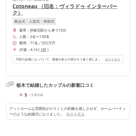
Cotoneau （旧名：ヴィラドゥ インターパー
ク）
教会式・人前式・神前式
最寄：
JR雀宮駅から車で10分
人数：
2名
〜
130名
費用：
71
名
／
352
万円
評価：
4.14
(
2
件
)
円型の会場になっていて、家族や友人の席がそう遠く感じませんでした！また子供のためのキッズスペースもあり、お子様ゲストにも飽きずに楽しんでもらえてよかったです。
続きを見る
栃木で結婚したカップルの
新着口コミ
5
/ 先輩花嫁
アットホームな雰囲気がゲストとの距離を感じさせず、ホームパーティ
ーのような結婚式になりました。
続きを見る