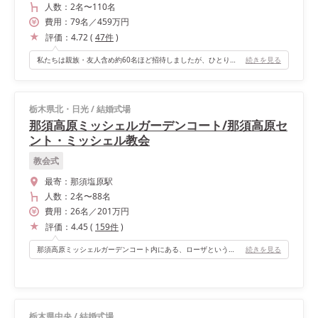
人数：
2名
〜
110名
費用：
79
名
／
459
万円
評価：
4.72
(
47
件
)
私たちは親族・友人含め約60名ほど招待しましたが、ひとりひとり全員の顔が見渡せるちょうど良い広さに感じました。挙式会場の隣が披露宴会場なので、光もたくさん入りますし、会場内の動線も分かりやすかったです。
続きを見る
栃木県北・日光
/
結婚式場
那須高原ミッシェルガーデンコート/那須高原セ
ント・ミッシェル教会
教会式
最寄：
那須塩原駅
人数：
2名
〜
88名
費用：
26
名
／
201
万円
評価：
4.45
(
159
件
)
那須高原ミッシェルガーデンコート内にある、ローザという会場で披露宴を執り行いました。 https://michaelresort.com/nasu/gallery/rosa/ 茶色いグランドピアノに、お城のような内階段と中庭、そして絵画があらゆるところに飾り付けられている、感動的な会場。 「素敵だな・・・」と、思わず幸せのため息が出てきてしまうほど、惚れ込んでしまい、この会場に決めました。 茶色のグランドピアノに惹かれたことや、カーテンや装飾品など全体的な会場の色味がベージュで統一されていたことも、大きな決め手でした。
続きを見る
栃木県中央
/
結婚式場