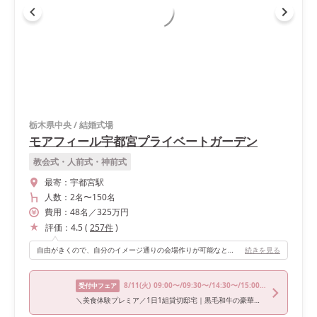
栃木県中央
/
結婚式場
モアフィール宇都宮プライベートガーデン
教会式・人前式・神前式
最寄：
宇都宮駅
人数：
2名
〜
150名
費用：
48
名
／
325
万円
評価：
4.5
(
257
件
)
自由がきくので、自分のイメージ通りの会場作りが可能なところがオススメポイントです！
続きを見る
8/11
(火)
09:00〜/09:30〜/14:30〜/15:00〜/18:00〜
受付中フェア
＼美食体験プレミア／1日1組貸切邸宅｜黒毛和牛の豪華試食を堪能！純白チャペル＆緑あふれるガーデン体験