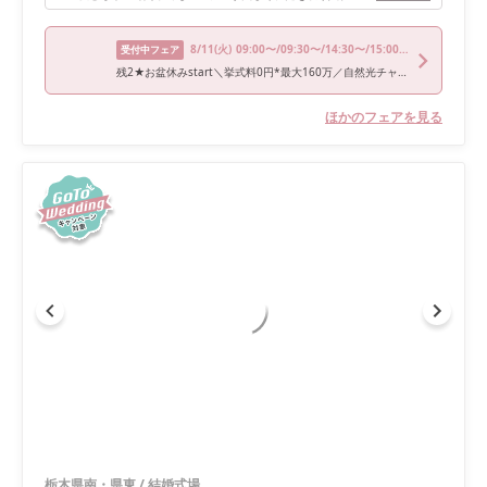
8/11
(火)
09:00〜/09:30〜/14:30〜/15:00〜/18:00〜
受付中フェア
残2★お盆休みstart＼挙式料0円*最大160万／自然光チャペル×豪華和牛試食
ほかのフェアを見る
栃木県南・県東
/
結婚式場