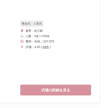
教会式・人前式
最寄：
松江駅
人数：
4名
〜
100名
費用：
40
名
／
201
万円
評価：
4.45
(
64
件
)
式場の詳細を見る