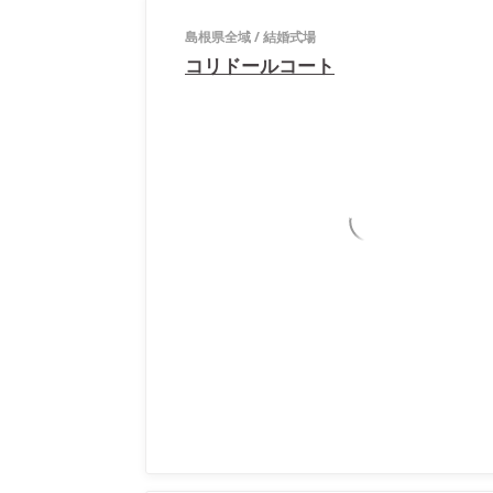
島根県全域
/
結婚式場
コリドールコート