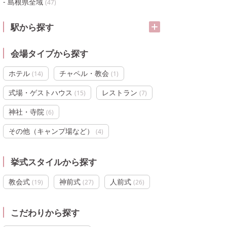
島根県全域
(
47
)
駅から探す
会場タイプから探す
ホテル
チャペル・教会
(
14
)
(
1
)
式場・ゲストハウス
レストラン
(
15
)
(
7
)
神社・寺院
(
6
)
その他（キャンプ場など）
(
4
)
挙式スタイルから探す
教会式
神前式
人前式
(
19
)
(
27
)
(
26
)
こだわりから探す