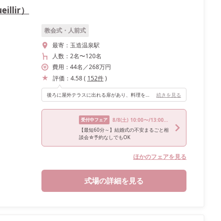
illir）
教会式・人前式
最寄：
玉造温泉駅
人数：
2名
〜
120名
費用：
44
名
／
268
万円
評価：
4.58
(
152
件
)
後ろに屋外テラスに出れる扉があり、料理をBBQにしたかったので、この会場を選びました。サプライズ演出で扉が開いた瞬間の、青空とみんなのびっくりした声が今でも忘れられません！
続きを見る
受付中フェア
8/8
(土)
10:00〜/13:00〜/15:30〜/19:00〜
【最短60分～】結婚式の不安まるごと相
談会☆予約なしでもOK
ほかのフェアを見る
式場の詳細を見る