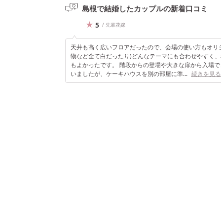
島根で結婚したカップルの
新着口コミ
5
/ 先輩花嫁
天井も高く広いフロアだったので、会場の使い方もオリジ
物など全て白だったり)どんなテーマにも合わせやすく
もよかったです。 階段からの登場や大きな扉から入場で
いましたが、ケーキハウスを別の部屋に準...
続きを見る