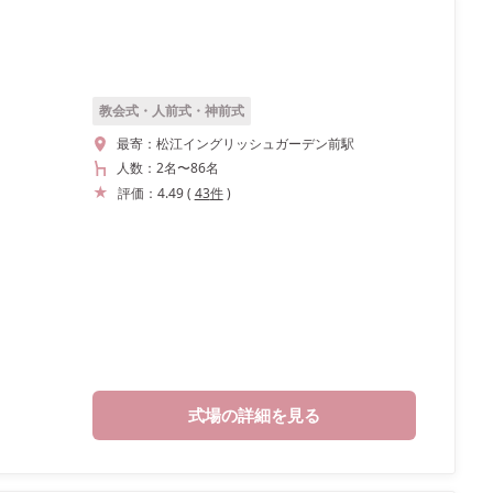
教会式・人前式・神前式
最寄：
松江イングリッシュガーデン前駅
人数：
2名
〜
86名
評価：
4.49
(
43
件
)
式場の詳細を見る