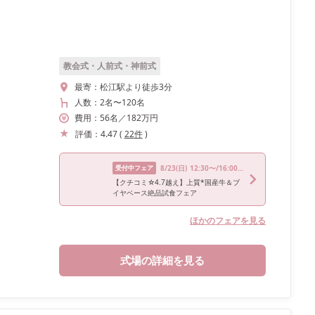
教会式・人前式・神前式
最寄：
松江駅より徒歩3分
人数：
2名
〜
120名
費用：
56
名
／
182
万円
評価：
4.47
(
22
件
)
受付中フェア
8/23
(日)
12:30〜/16:00〜
【クチコミ☆4.7越え】上質*国産牛＆ブ
イヤベース絶品試食フェア
ほかのフェアを見る
式場の詳細を見る