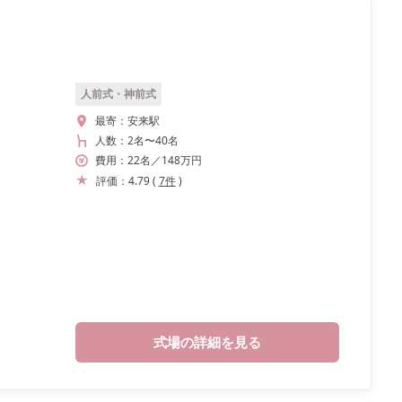
人前式・神前式
最寄：
安来駅
人数：
2名
〜
40名
費用：
22
名
／
148
万円
評価：
4.79
(
7
件
)
式場の詳細を見る