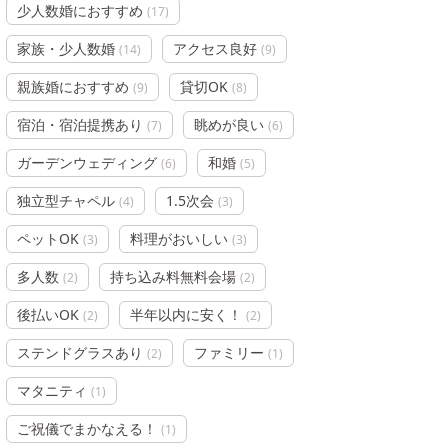
少人数婚におすすめ
(
17
)
家族・少人数婚
アクセス良好
(
14
)
(
9
)
親族婚におすすめ
貸切OK
(
9
)
(
8
)
宿泊・宿泊提携あり
眺めが良い
(
7
)
(
6
)
ガーデンウェディング
和婚
(
6
)
(
5
)
独立型チャペル
1.5次会
(
4
)
(
3
)
ペットOK
料理がおいしい
(
3
)
(
3
)
多人数
持ち込み料無料会場
(
2
)
(
2
)
後払いOK
半年以内に安く！
(
2
)
(
2
)
ステンドグラスあり
ファミリー
(
2
)
(
1
)
マタニティ
(
1
)
ご祝儀でまかなえる！
(
1
)