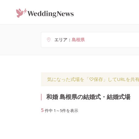
エリア
島根県
気になった式場を「♡保存」してURLを共
和婚 島根県の結婚式・結婚式場
5
件中
1
～
5
件を表示