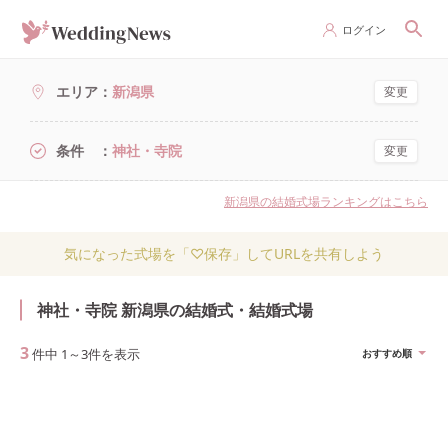
ログイン
エリア
新潟県
変更
条件
神社・寺院
変更
新潟県の結婚式場ランキングはこちら
気になった式場を「♡保存」してURLを共有しよう
神社・寺院 新潟県の結婚式・結婚式場
3
件中
1
～
3
件を表示
おすすめ順