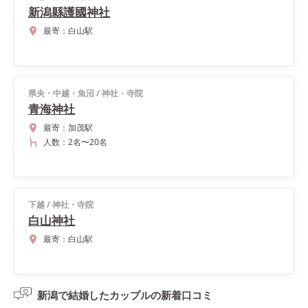
新潟縣護國神社
最寄：
白山駅
県央・中越・魚沼
/
神社・寺院
青海神社
最寄：
加茂駅
人数：
2名
〜
20名
下越
/
神社・寺院
白山神社
最寄：
白山駅
新潟で結婚したカップルの
新着口コミ