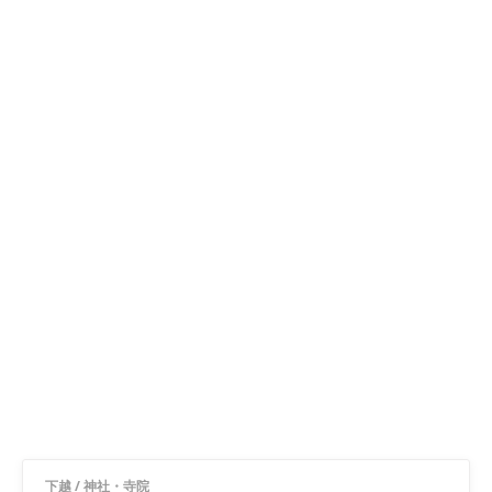
下越
/
神社・寺院