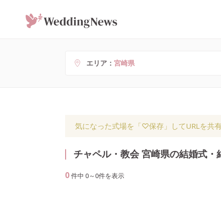
エリア
宮崎県
気になった式場を「♡保存」してURLを共
チャペル・教会 宮崎県の結婚式・
0
件中
0
～
0
件を表示