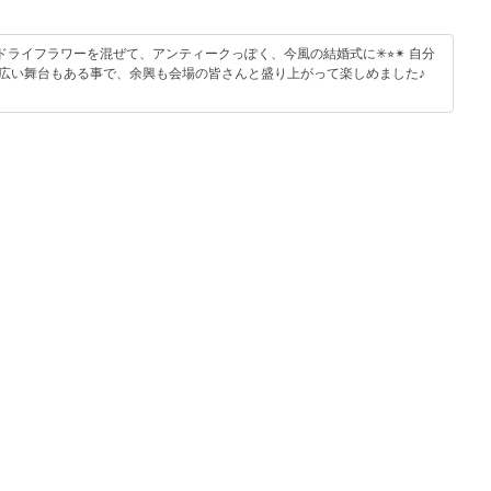
イフラワーを混ぜて、アンティークっぽく、今風の結婚式に✳︎⭐︎✴︎ 自分
、広い舞台もある事で、余興も会場の皆さんと盛り上がって楽しめました♪