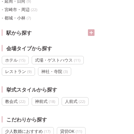
延岡・日向
(
9
)
宮崎市・周辺
(
22
)
都城・小林
(
7
)
駅から探す
会場タイプから探す
ホテル
式場・ゲストハウス
(
15
)
(
11
)
レストラン
神社・寺院
(
9
)
(
3
)
挙式スタイルから探す
教会式
神前式
人前式
(
22
)
(
18
)
(
22
)
こだわりから探す
少人数婚におすすめ
貸切OK
(
17
)
(
11
)