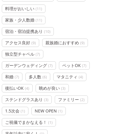
料理がおいしい
(
11
)
家族・少人数婚
(
11
)
宿泊・宿泊提携あり
(
10
)
アクセス良好
親族婚におすすめ
(
9
)
(
9
)
独立型チャペル
(
7
)
ガーデンウェディング
ペットOK
(
7
)
(
7
)
和婚
多人数
マタニティ
(
7
)
(
6
)
(
4
)
後払いOK
眺めが良い
(
4
)
(
3
)
ステンドグラスあり
ファミリー
(
3
)
(
2
)
1.5次会
NEW OPEN
(
1
)
(
1
)
ご祝儀でまかなえる！
(
1
)
半年以内に安く！
(
1
)