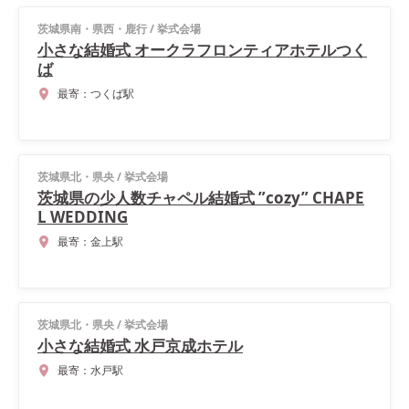
茨城県南・県西・鹿行
/
挙式会場
小さな結婚式 オークラフロンティアホテルつく
ば
最寄：
つくば駅
茨城県北・県央
/
挙式会場
茨城県の少人数チャペル結婚式 ”cozy” CHAPE
L WEDDING
最寄：
金上駅
茨城県北・県央
/
挙式会場
小さな結婚式 水戸京成ホテル
最寄：
水戸駅