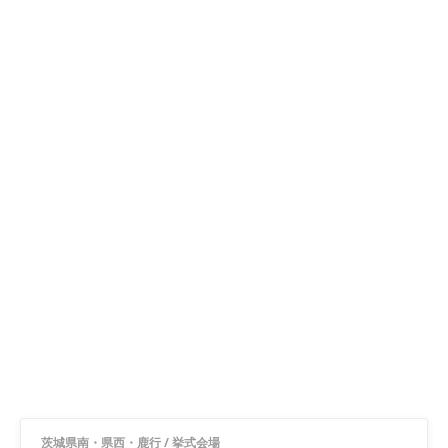
茨城県南・県西・鹿行
/
挙式会場