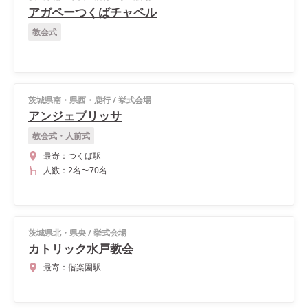
アガペーつくばチャペル
教会式
茨城県南・県西・鹿行
/
挙式会場
アンジェブリッサ
教会式・人前式
最寄：
つくば駅
人数：
2名
〜
70名
茨城県北・県央
/
挙式会場
カトリック水戸教会
最寄：
偕楽園駅