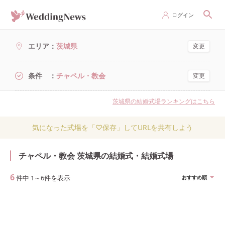
ログイン
エリア
茨城県
変更
条件
チャペル・教会
変更
茨城県の結婚式場ランキングはこちら
気になった式場を「♡保存」してURLを共有しよう
チャペル・教会 茨城県の結婚式・結婚式場
6
件中
1
～
6
件を表示
おすすめ順