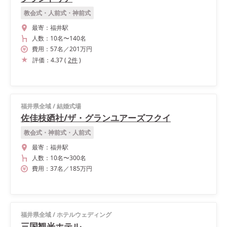
教会式・人前式・神前式
最寄：
福井駅
人数：
10名
〜
140名
費用：
57
名
／
201
万円
評価：
4.37
(
2
件
)
福井県全域
/
結婚式場
佐佳枝廼社/ザ・グランユアーズフクイ
教会式・神前式・人前式
最寄：
福井駅
人数：
10名
〜
300名
費用：
37
名
／
185
万円
福井県全域
/
ホテルウェディング
三国観光ホテル