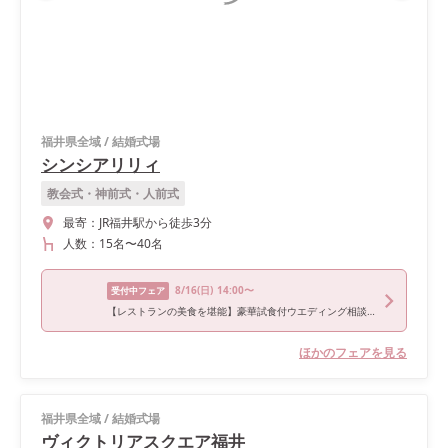
福井県全域
/
結婚式場
シンシアリリィ
教会式・神前式・人前式
最寄：
JR福井駅から徒歩3分
人数：
15名
〜
40名
8/16
(日)
14:00〜
受付中フェア
【レストランの美食を堪能】豪華試食付ウエディング相談会
ほかのフェアを見る
福井県全域
/
結婚式場
ヴィクトリアスクエア福井