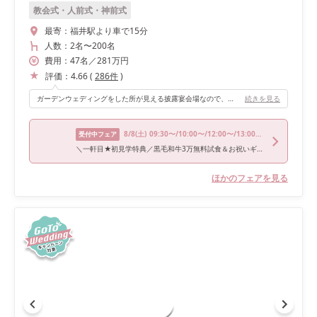
教会式・人前式・神前式
最寄：
福井駅より車で15分
人数：
2名
〜
200名
費用：
47
名
／
281
万円
評価：
4.66
(
286
件
)
ガーデンウェディングをした所が見える披露宴会場なので、会場と繋がっているかのようでより広く見えました。 また、自然光が入りナチュラルな雰囲気が増しています。
続きを見る
8/8
(土)
09:30〜/10:00〜/12:00〜/13:00〜/15:00〜
受付中フェア
＼一軒目★初見学特典／黒毛和牛3万無料試食＆お祝いギフト2万
ほかのフェアを見る