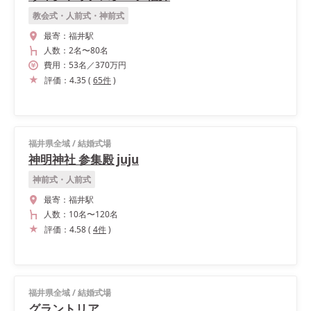
教会式・人前式・神前式
最寄：
福井駅
人数：
2名
〜
80名
費用：
53
名
／
370
万円
評価：
4.35
(
65
件
)
福井県全域
/
結婚式場
神明神社 参集殿 juju
神前式・人前式
最寄：
福井駅
人数：
10名
〜
120名
評価：
4.58
(
4
件
)
福井県全域
/
結婚式場
グラントリア