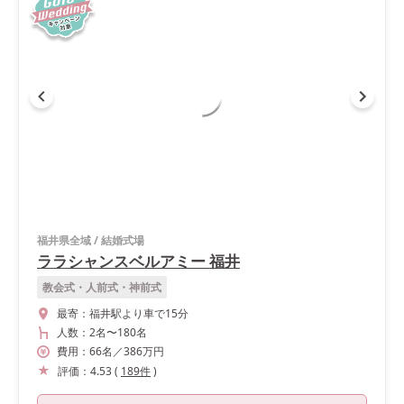
福井県全域
/
結婚式場
ララシャンスベルアミー 福井
教会式・人前式・神前式
最寄：
福井駅より車で15分
人数：
2名
〜
180名
費用：
66
名
／
386
万円
評価：
4.53
(
189
件
)