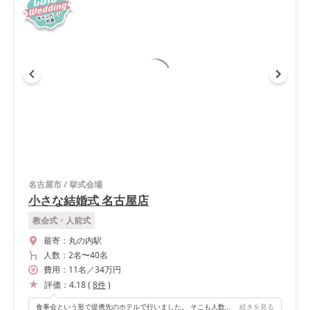
名古屋市
/
挙式会場
小さな結婚式 名古屋店
教会式・人前式
最寄：
丸の内駅
人数：
2名
〜
40名
費用：
11
名
／
34
万円
評価：
4.18
(
8
件
)
食事会という形で提携先のホテルで行いました。 そこも人数に合ったお部屋で家族だけでの食事だったので、全員で和気藹々としながら会話を楽しむことができました。
続きを見る