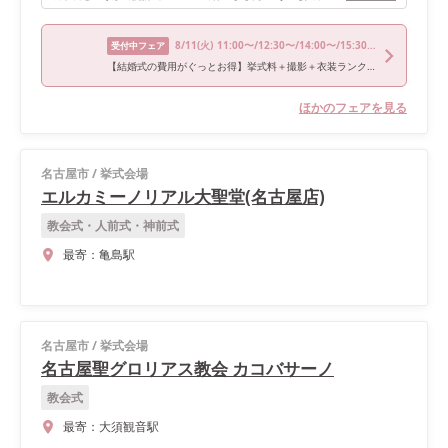
8/11
(火)
11:00〜/12:30〜/14:00〜/15:30〜/17:00〜
受付中フェア
【結婚式の費用がぐっとお得】挙式料＋撮影＋衣装ランクアップがセットで半額以下の198,000円!チャペル見学から予算相談までまるっと体験BIGフェア
ほかのフェアを見る
名古屋市
/
挙式会場
エルカミーノリアル大聖堂(名古屋店)
教会式・人前式・神前式
最寄：
亀島駅
名古屋市
/
挙式会場
名古屋聖グロリアス教会 カコバサーノ
教会式
最寄：
大須観音駅