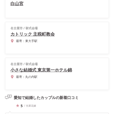
白山宮
名古屋市
/
挙式会場
カトリック 主税町教会
最寄：
東大手駅
名古屋市
/
挙式会場
小さな結婚式 東京第一ホテル錦
最寄：
丸の内駅
愛知で結婚したカップルの
新着口コミ
5
/ 先輩花嫁