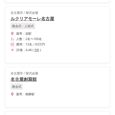
名古屋市
/
挙式会場
ルクリアモーレ名古屋
教会式・人前式
最寄：
栄駅
人数：
2名
〜
100名
費用：
13
名
／
63
万円
評価：
4.46
(
5
件
)
名古屋市
/
挙式会場
名古屋創寫舘
教会式
最寄：
鶴舞駅