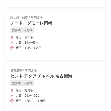
西三河・蒲郡
/
挙式会場
ノード・ダモーレ岡崎
教会式・人前式
最寄：
男川駅
人数：
2名
〜
60名
費用：
11
名
／
6
万円
名古屋市
/
挙式会場
セント アクア チャペル 名古屋港
教会式・人前式
最寄：
野跡駅
人数：
6名
〜
100名
費用：
27
名
／
144
万円