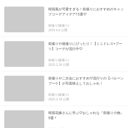
韓国風が可愛すぎる！前撮りにおすすめのキャッ
プコーデアイデア15選♡
前撮り(後撮り)
2025.6.6
公開
前撮りや後撮りにぴったり！【ミニドレス×ブー
ツ】コーデが流行中♡
前撮り(後撮り)
2025.2.26
公開
前撮りや二次会におすすめ♡流行りの【バルーン
ブーケ】が写真映えしておしゃれ！
前撮り(後撮り)
2025.2.18
公開
韓国花嫁さんに学ぶ♡おしゃれな『前撮り小物』
9選＊