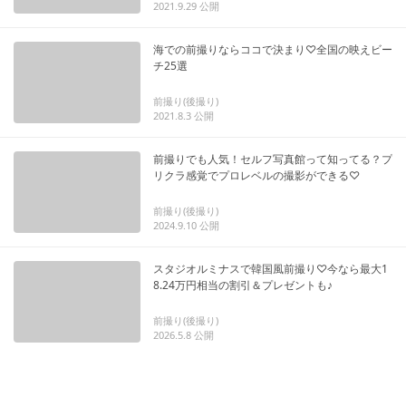
2021.9.29
公開
海での前撮りならココで決まり♡全国の映えビー
チ25選
前撮り(後撮り)
2021.8.3
公開
前撮りでも人気！セルフ写真館って知ってる？プ
リクラ感覚でプロレベルの撮影ができる♡
前撮り(後撮り)
2024.9.10
公開
スタジオルミナスで韓国風前撮り♡今なら最大1
8.24万円相当の割引＆プレゼントも♪
前撮り(後撮り)
2026.5.8
公開