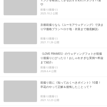
ィングを格安にできるおすすめのスタジオ11選
♡
前撮り(後撮り)
2025.10.2
公開
京都前撮りなら《ユーモアウェディング》で決ま
り♡価格プラン〜ロケ地・衣装まで徹底解説♩
前撮り(後撮り)
2021.11.26
公開
《LOVE FRAMES》のウェディングフォトが前撮
り後撮りにぴったり！おしゃれすぎな実例〜料金
まで紹介♩
前撮り(後撮り)
2026.6.4
公開
前撮り前に《知っておくべきポイント》10選！
卒花のやって正解＆後悔したことって？
前撮り(後撮り)
2021.12.23
公開