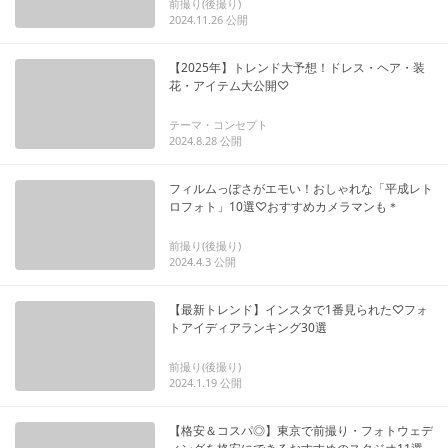
前撮り(後撮り)
2024.11.26
公開
【2025年】トレンド大予想！ドレス・ヘア・装
花・アイテム大公開♡
テーマ・コンセプト
2024.8.28
公開
フィルムっぽさがエモい！おしゃれな「平成レト
ロフォト」10選♡おすすめカメラマンも＊
前撮り(後撮り)
2024.4.3
公開
【最新トレンド】インスタで1番見られた♡フォ
トアイディアランキング30選
前撮り(後撮り)
2024.1.19
公開
【格安＆コスパ◎】東京で前撮り・フォトウェデ