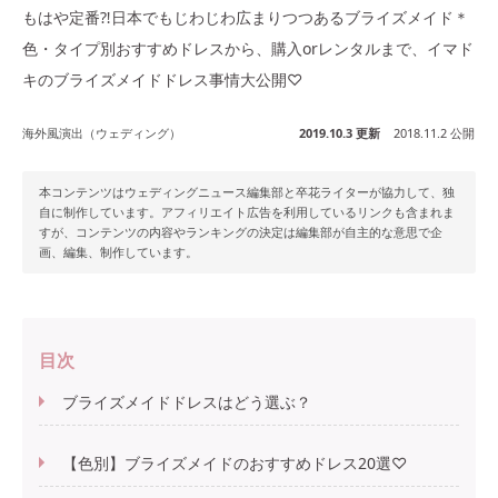
もはや定番⁈日本でもじわじわ広まりつつあるブライズメイド＊
色・タイプ別おすすめドレスから、購入orレンタルまで、イマド
キのブライズメイドドレス事情大公開♡
海外風演出（ウェディング）
2019.10.3 更新
2018.11.2 公開
本コンテンツはウェディングニュース編集部と卒花ライターが協力して、独
自に制作しています。アフィリエイト広告を利用しているリンクも含まれま
すが、コンテンツの内容やランキングの決定は編集部が自主的な意思で企
画、編集、制作しています。
目次
ブライズメイドドレスはどう選ぶ？
【色別】ブライズメイドのおすすめドレス20選♡