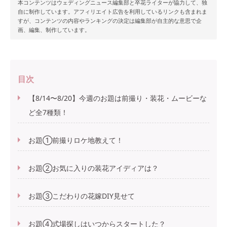
本コンテンツはウェディングニュース編集部と卒花ライターが協力して、独
自に制作しています。アフィリエイト広告を利用しているリンクも含まれま
すが、コンテンツの内容やランキングの決定は編集部が自主的な意思で企
画、編集、制作しています。
目次
【8/14〜8/20】今週のお題は前撮り・装花・ムービーな
ど全7種類！
お題①前撮りロケ地教えて！
お題②お気に入りの装花アイディアは？
お題③こだわりの花嫁DIY見せて
お題④式場探しはいつからスタートした？