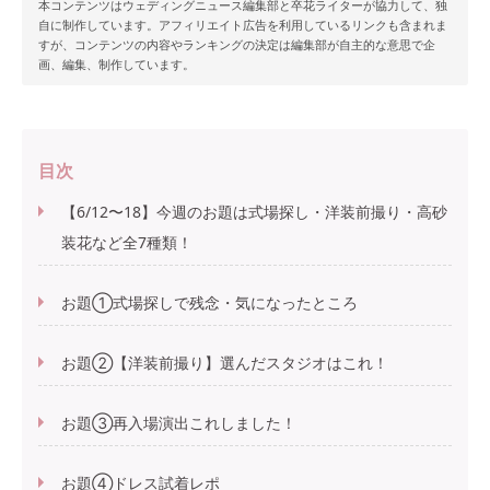
本コンテンツはウェディングニュース編集部と卒花ライターが協力して、独
自に制作しています。アフィリエイト広告を利用しているリンクも含まれま
すが、コンテンツの内容やランキングの決定は編集部が自主的な意思で企
画、編集、制作しています。
目次
【6/12〜18】今週のお題は式場探し・洋装前撮り・高砂
装花など全7種類！
お題①式場探しで残念・気になったところ
お題②【洋装前撮り】選んだスタジオはこれ！
お題③再入場演出これしました！
お題④ドレス試着レポ