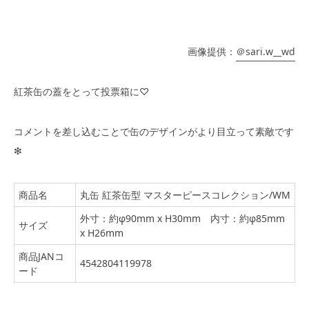
画像提供：
＠sari.w__wd
紅茶缶の蓋をとって投票箱に♡
コメントを差し込むことで缶のデザインがより目立って素敵です
❇︎
商品名
丸缶 紅茶缶型 マスターピースコレクション/WM
外寸：約φ90mm x H30mm 内寸：約φ85mm
サイズ
x H26mm
商品JANコ
4542804119978
ード