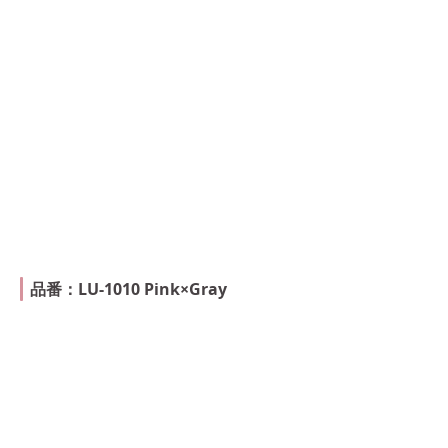
品番：LU-1010 Pink×Gray