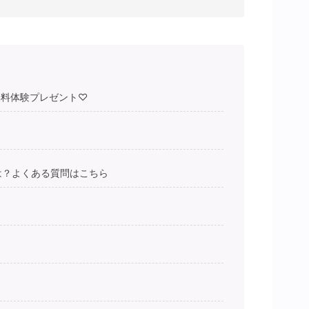
無料体験プレゼント♡
は？よくある質問はこちら