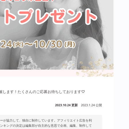
催します！たくさんのご応募お待ちしております♡
2023.10.24 更新
2023.1.24 公開
ーが協力して、独自に制作しています。アフィリエイト広告を利
ンキングの決定は編集部が自主的な意思で企画、編集、制作して