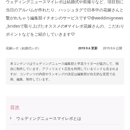
ウェディングニュースマイレポは結婚式や前撮りなど、項目別に
当日のアルバムが作れたり、ハッシュタグで日本中の花嫁さんと
繋がれちゃう編集部イチオシのサービスです♡@weddinignews
_bridesで取り上げたオススメの#マイレポ花嫁さんの、こだわり
ポイントなどをご紹介していきます♡
花嫁レポ（結婚式レポ）
2019.9.6 更新
2019.9.6 公開
本コンテンツはウェディングニュース編集部と卒花ライターが協力して、独
自に制作しています。アフィリエイト広告を利用しているリンクも含まれま
すが、コンテンツの内容やランキングの決定は編集部が自主的な意思で企
画、編集、制作しています。
目次
ウェディングニュースマイレポとは