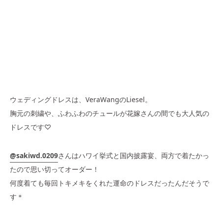
ウェディングドレスは、VeraWangのLiesel。
胸元の刺繍や、ふわふわのチュールが花嫁さんの間でも大人気の
ドレスです♡
@sakiwd.0209
さんはハワイ挙式と国内披露宴、両方で着たかっ
たので思い切ってオーダー！
何度着ても毎回トキメキをくれた運命のドレスだったんだそうで
す＊