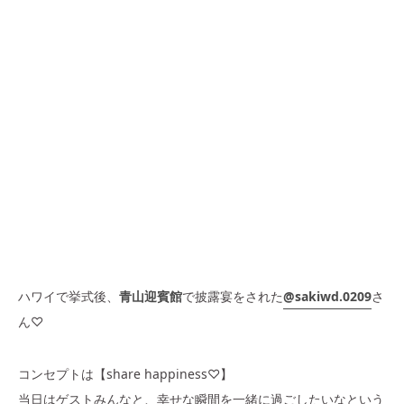
ハワイで挙式後、
青山迎賓館
で披露宴をされた
@sakiwd.0209
さ
ん♡
コンセプトは【share happiness♡】
当日はゲストみんなと、幸せな瞬間を一緒に過ごしたいなという