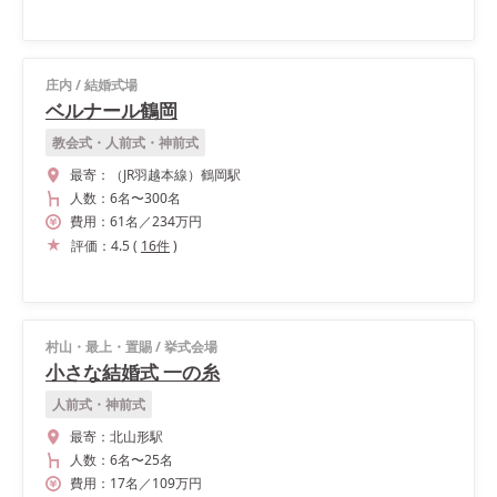
庄内
/
結婚式場
ベルナール鶴岡
教会式・人前式・神前式
最寄：
（JR羽越本線）鶴岡駅
人数：
6名
〜
300名
費用：
61
名
／
234
万円
評価：
4.5
(
16
件
)
村山・最上・置賜
/
挙式会場
小さな結婚式 一の糸
人前式・神前式
最寄：
北山形駅
人数：
6名
〜
25名
費用：
17
名
／
109
万円