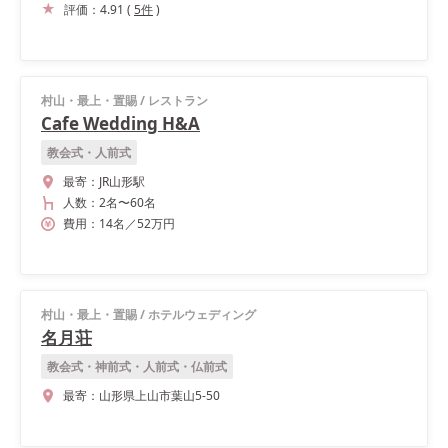
評価：
4.91
(
5
件
)
村山・最上・置賜
/
レストラン
Cafe Wedding H&A
教会式・人前式
最寄：
JR山形駅
人数：
2名
〜
60名
費用：
14
名
／
52
万円
村山・最上・置賜
/
ホテルウェディング
名月荘
教会式・神前式・人前式・仏前式
最寄：
山形県上山市葉山5-50