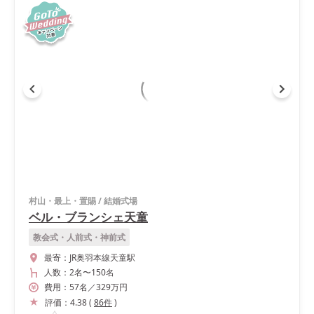
村山・最上・置賜
/
結婚式場
ベル・ブランシェ天童
教会式・人前式・神前式
最寄：
JR奥羽本線天童駅
人数：
2名
〜
150名
費用：
57
名
／
329
万円
評価：
4.38
(
86
件
)