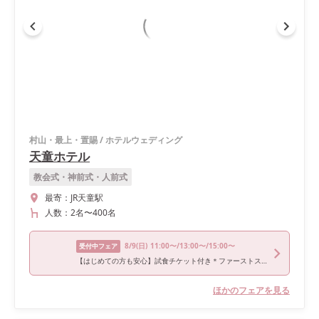
村山・最上・置賜
/
ホテルウェディング
天童ホテル
教会式・神前式・人前式
最寄：
JR天童駅
人数：
2名
〜
400名
8/9
(日)
11:00〜/13:00〜/15:00〜
受付中フェア
【はじめての方も安心】試食チケット付き＊ファーストステップウエディング相談会
ほかのフェアを見る