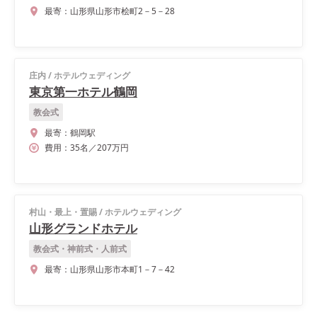
最寄：
山形県山形市桧町2－5－28
庄内
/
ホテルウェディング
東京第一ホテル鶴岡
教会式
最寄：
鶴岡駅
費用：
35
名
／
207
万円
村山・最上・置賜
/
ホテルウェディング
山形グランドホテル
教会式・神前式・人前式
最寄：
山形県山形市本町1－7－42