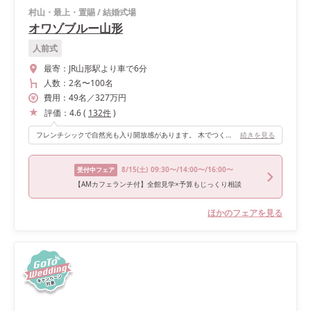
村山・最上・置賜
/
結婚式場
オワゾブルー山形
人前式
最寄：
JR山形駅より車で6分
人数：
2名
〜
100名
費用：
49
名
／
327
万円
評価：
4.6
(
132
件
)
フレンチシックで自然光も入り開放感があります。 木でつくられた流しテーブルがナチュラルウェディングにぴったりでした。ガーデンやエントランスを活かして自由な演出もできます。
続きを見る
8/15
(土)
09:30〜/14:00〜/16:00〜
受付中フェア
【AMカフェランチ付】全館見学×予算もじっくり相談
ほかのフェアを見る