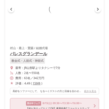
村山・最上・置賜
/
結婚式場
パレスグランデール
教会式・人前式・神前式
最寄：
JR山形駅よりタクシーで7分
人数：
2名
〜
550名
費用：
63
名
／
342
万円
評価：
4.49
(
159
件
)
高砂をソファーにして、 なるべくゲストの方と目線を合わせました。 装飾は緑と白でナチュラルに仕上げてもらいました。
続きを見る
8/15
(土)
09:30〜/13:30〜/16:00〜
受付中フェア
【何も決まってなくてOK】豪華特典*ファーストステップ相談会