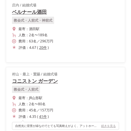
庄内
/
結婚式場
ベルナール酒田
教会式・人前式・神前式
最寄：
酒田駅
人数：
2名
〜
189名
費用：
63
名
／
296
万円
評価：
4.67
(
20
件
)
村山・最上・置賜
/
結婚式場
コニストン ガーデン
教会式・人前式
最寄：
JR山形駅
人数：
2名
〜
80名
費用：
45
名
／
157
万円
評価：
4.35
(
41
件
)
自然光に背景が緑なのでとても写真映えがよく、アットホームな挙式ができます。
続きを見る