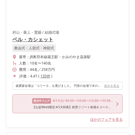
村山・最上・置賜
/
結婚式場
ベル・カシェット
教会式・人前式・神前式
最寄：
JR奥羽本線蔵王駅・かみのやま温泉駅
人数：
10名
〜
140名
費用：
44
名
／
258
万円
評価：
4.47
(
135
件
)
披露宴会場は「コリーヌ」を選びました。 円形の会場で木の素材が多く、ナチュラルで温かみのある会場でした。大きな窓と高い天井が開放感を出してくれます。 会場内に大階段もあるので、お色直し後の再入場はそちらから登場する演出を行いました。オープンキッチンではフランベショーもあるので、ゲストには目や鼻でも料理を楽しんでもらえます。
続きを見る
8/11
(火)
09:30〜/10:00〜/13:00〜/15:00〜/15:30〜
受付中フェア
【お盆Week限定☆5大特典】絶景リゾート体感＆コース試食
ほかのフェアを見る