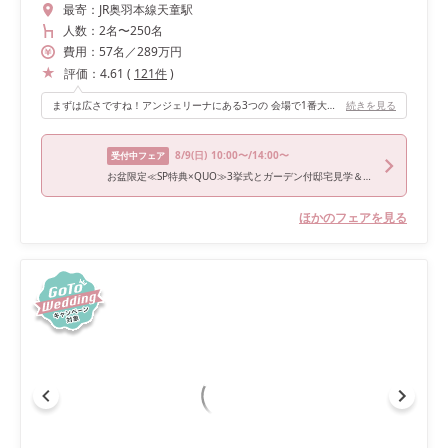
最寄：
JR奥羽本線天童駅
人数：
2名
〜
250名
費用：
57
名
／
289
万円
評価：
4.61
(
121
件
)
まずは広さですね！アンジェリーナにある3つの 会場で1番大きい会場になります。 ガーデンもあり、緑もあり、私達好みでした！ 友人もこの会場で結婚式をしていて 印象が良かったのもあります！
続きを見る
8/9
(日)
10:00〜/14:00〜
受付中フェア
お盆限定≪SP特典×QUO≫3挙式とガーデン付邸宅見学＆試食
ほかのフェアを見る