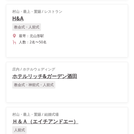
村山・最上・置賜
/
レストラン
H&A
教会式・人前式
最寄：
北山形駅
人数：
2名
〜
50名
庄内
/
ホテルウェディング
ホテルリッチ&ガーデン酒田
教会式・神前式・人前式
村山・最上・置賜
/
結婚式場
Ｈ＆Ａ（エイチアンドエー）
人前式