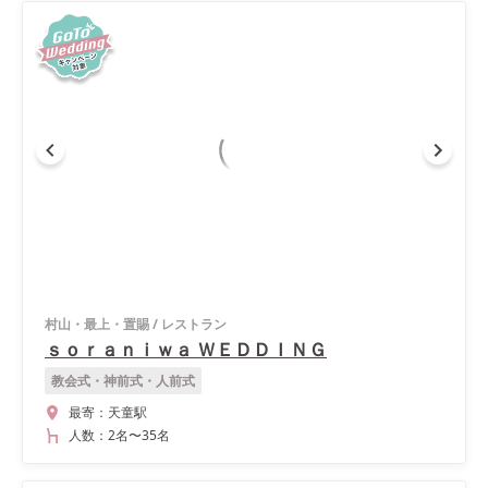
村山・最上・置賜
/
レストラン
ｓｏｒａｎｉｗａ ＷＥＤＤＩＮＧ
教会式・神前式・人前式
最寄：
天童駅
人数：
2名
〜
35名