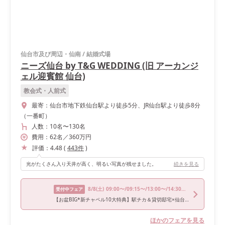
仙台市及び周辺・仙南
/
結婚式場
ニーズ仙台 by T&G WEDDING (旧 アーカンジ
ェル迎賓館 仙台)
教会式・人前式
最寄：
仙台市地下鉄仙台駅より徒歩5分、JR仙台駅より徒歩8分
（一番町）
人数：
10名
〜
130名
費用：
62
名
／
360
万円
評価：
4.48
(
443
件
)
光がたくさん入り天井が高く、明るい写真が残せました。
続きを見る
8/8
(土)
09:00〜/09:15〜/13:00〜/14:30〜/17:00〜
受付中フェア
【お盆BIG*新チャペル10大特典】駅チカ＆貸切邸宅×仙台牛試食
ほかのフェアを見る