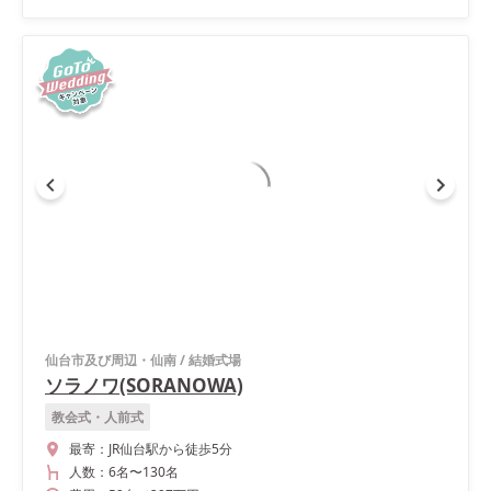
仙台市及び周辺・仙南
/
結婚式場
ソラノワ(SORANOWA)
教会式・人前式
最寄：
JR仙台駅から徒歩5分
人数：
6名
〜
130名