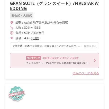
GRAN SUITE（グラン スイート）/FIVESTAR W
EDDING
教会式・人前式
最寄：
仙台市地下鉄南北線勾当台公園駅
人数：
30名
〜
136名
費用：
59
名
／
334
万円
評価：
4.45
(
83
件
)
定禅寺通りの木々を背景に、写真を撮ることができる点が、大きな魅力のひとつです。季節や時間帯を問わず、いつ訪れても美しい景色が広がっています。
続きを見る
8/8
(土)
10:00〜/14:45〜/15:00〜
受付中フェア
チャペルリニューアル記念*ドレス特典付*1棟貸切×憧れ花嫁ALL体験
ほかのフェアを見る