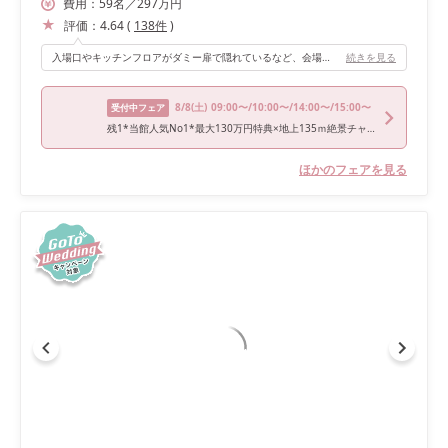
費用：
59
名
／
297
万円
評価：
4.64
(
138
件
)
入場口やキッチンフロアがダミー扉で隠れているなど、会場にはゲストが喜んでくれるような仕掛けが施されているのでおすすめです！
続きを見る
8/8
(土)
09:00〜/10:00〜/14:00〜/15:00〜
受付中フェア
残1*当館人気No1*最大130万円特典×地上135ｍ絶景チャペル＆試食
ほかのフェアを見る