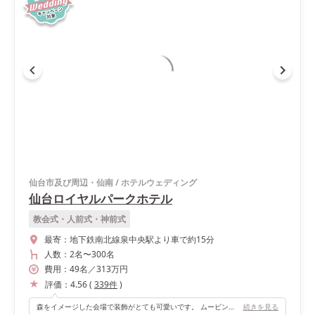
仙台市及び周辺・仙南
/
ホテルウェディング
仙台ロイヤルパークホテル
教会式・人前式・神前式
最寄：
地下鉄南北線泉中央駅より車で約15分
人数：
2名
〜
300名
費用：
49
名
／
313
万円
評価：
4.56
(
339
件
)
森をイメージした会場で装飾がとても可愛いです。 ムービングライトが豪華でゲストからも好評でした。
続きを見る