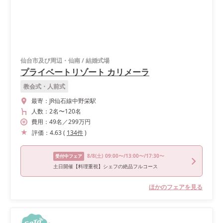
仙台市及び周辺・仙南
/
結婚式場
プライベートリゾート カリメーラ
教会式・人前式
最寄：
JR仙石線中野栄駅
人数：
2名
〜
120名
費用：
49
名
／
299
万円
評価：
4.63
(
134
件
)
8/8
(土)
09:00〜/13:00〜/17:30〜
受付中フェア
土日開催【料理重視】シェフの絶品フルコース
ほかのフェアを見る