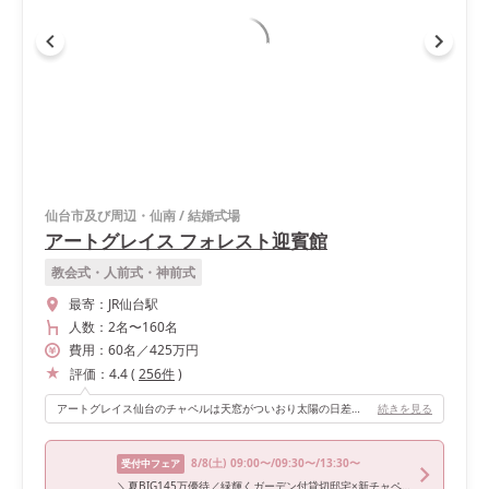
仙台市及び周辺・仙南
/
結婚式場
アートグレイス フォレスト迎賓館
教会式・人前式・神前式
最寄：
JR仙台駅
人数：
2名
〜
160名
費用：
60
名
／
425
万円
評価：
4.4
(
256
件
)
アートグレイス仙台のチャペルは天窓がついおり太陽の日差しだけで、とても明るくなります また外観も素敵な建物ですがチャペル内もホワイトがベースになっており正面にある大きな窓から季節毎に変わる風景があります 私たちの結婚式の時は新緑でした🍀 またチャペルのバージンロードも長くお父さんと一緒にゆっくりと歩くことが出来るのも1つの魅力です✨ またチャペルの外にある大階段もホワイト1色で長さがあり周りには木々の緑とプールの青さが広がっておりとてもキレイな景色になっています 1度見てみて頂くと、その魅力は分かるかと思います😆💕
続きを見る
8/8
(土)
09:00〜/09:30〜/13:30〜
受付中フェア
＼夏BIG145万優待／緑輝くガーデン付貸切邸宅×新チャペル