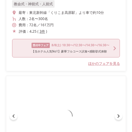
教会式・神前式・人前式
最寄：
東北新幹線「くりこま高原駅」より車で約10分
人数：
2名
〜
300名
費用：
72
名
／
161
万円
評価：
4.25
(
3
件
)
8/8
(土)
10:30〜/12:30〜/14:30〜/16:30〜
受付中フェア
【当ホテル人気No1】豪華フルコース試食×感動挙式体験
ほかのフェアを見る