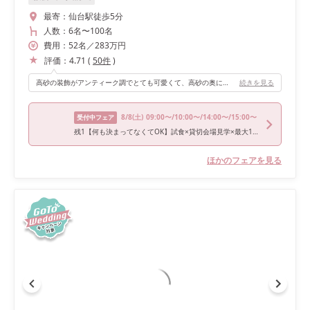
最寄：
仙台駅徒歩5分
人数：
6名
〜
100名
費用：
52
名
／
283
万円
評価：
4.71
(
50
件
)
高砂の装飾がアンティーク調でとても可愛くて、高砂の奥に広がる仙台市を一望できる景色も開放感があってよかったです！ オープンキッチンもゲストに好評でした💓
続きを見る
8/8
(土)
09:00〜/10:00〜/14:00〜/15:00〜
受付中フェア
残1【何も決まってなくてOK】試食×貸切会場見学×最大100万特典
ほかのフェアを見る