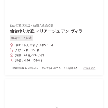
仙台市及び周辺・仙南
/
結婚式場
仙台ゆりが丘 マリアージュ アン ヴィラ
教会式・人前式
最寄：
長町南駅より車で10分
人数：
2名
〜
150名
費用：
41
名
／
246
万円
評価：
4.46
(
153
件
)
披露宴会場も天井が高く、窓が大きいのでカーテンを開けると自然光がたくさん入るところがお気に入りです。 白を基調としているので、何色のカラードレスでも映えます！憧れていたガーデン入場ではゲストにとても驚いていただくことができ、何度も動画を見返しています（笑） また高砂をソファー席にしたので、ゲストが写真を撮りに来てくれたことが嬉しかったです♡
続きを見る