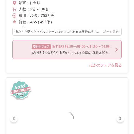
最寄：
仙台駅
人数：
6名
〜
138名
費用：
70
名
／
383
万円
評価：
4.65
(
453
件
)
私たちが選んだマイルストーンはテラスがある披露宴会場です。テラスには水が流れており、都会らしからぬ水の音を感じられる空間が魅力です。ガーデン入場したい、テラスで楽しみたいと言う方にはオススメです。 雨が降ってもテラスを楽しめるように屋根が準備されていたり、天気が悪くても心配ない披露宴会場でした。
続きを見る
8/11
(火)
08:30〜/09:00〜/11:00〜/14:00〜/17:00〜
受付中フェア
AM残3【お盆BIG*】NEWチャペル＆会場ALL体験＆10大特典 ※試食付
ほかのフェアを見る