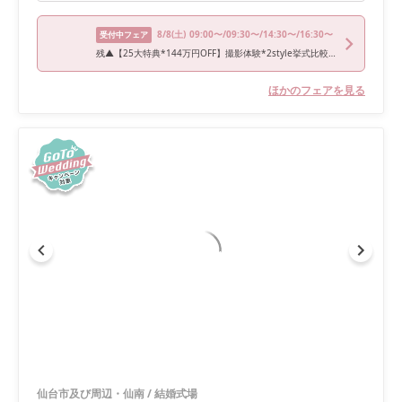
8/8
(土)
09:00〜/09:30〜/14:30〜/16:30〜
受付中フェア
残▲【25大特典*144万円OFF】撮影体験*2style挙式比較×絶品試食
ほかのフェアを見る
仙台市及び周辺・仙南
/
結婚式場