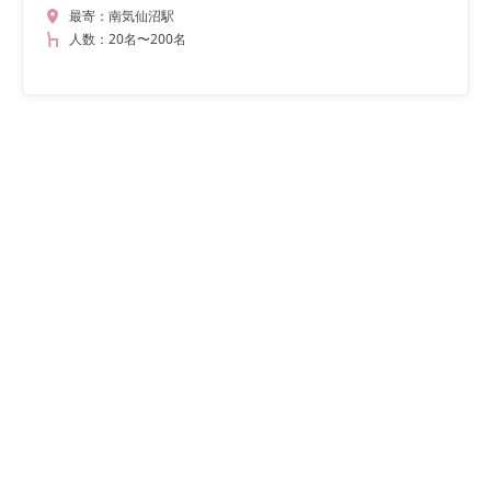
最寄：
南気仙沼駅
人数：
20名
〜
200名