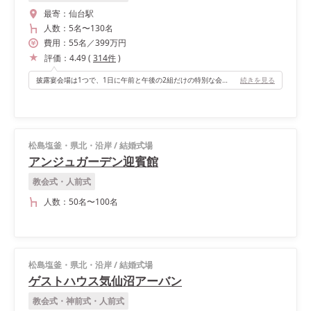
最寄：
仙台駅
人数：
5名
〜
130名
費用：
55
名
／
399
万円
評価：
4.49
(
314
件
)
披露宴会場は1つで、1日に午前と午後の2組だけの特別な会場のため他の披露宴や時間を気にせずに過ごすことができました！ 天井はドーム型になっており、まるで宇宙船のような造りにうっとりしました♡ 前方は一面窓のため開放感があり、空が近くに感じられます。 日中から夕方、そして夜の風景の移ろいを楽しみながら和洋折衷のお料理をいただきました。
続きを見る
松島塩釜・県北・沿岸
/
結婚式場
アンジュガーデン迎賓館
教会式・人前式
人数：
50名
〜
100名
松島塩釜・県北・沿岸
/
結婚式場
ゲストハウス気仙沼アーバン
教会式・神前式・人前式