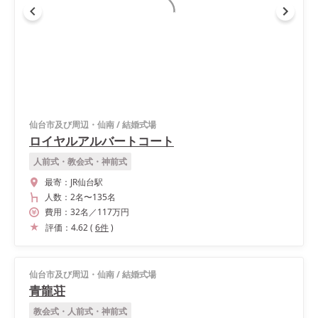
仙台市及び周辺・仙南
/
結婚式場
ロイヤルアルバートコート
人前式・教会式・神前式
最寄：
JR仙台駅
人数：
2名
〜
135名
費用：
32
名
／
117
万円
評価：
4.62
(
6
件
)
仙台市及び周辺・仙南
/
結婚式場
青龍荘
教会式・人前式・神前式