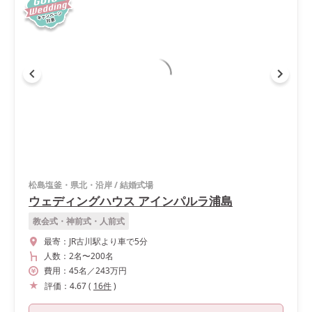
松島塩釜・県北・沿岸
/
結婚式場
ウェディングハウス アインパルラ浦島
教会式・神前式・人前式
最寄：
JR古川駅より車で5分
人数：
2名
〜
200名
費用：
45
名
／
243
万円
評価：
4.67
(
16
件
)