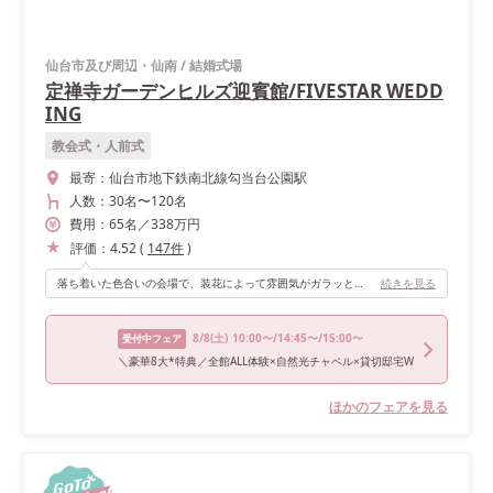
仙台市及び周辺・仙南
/
結婚式場
定禅寺ガーデンヒルズ迎賓館/FIVESTAR WEDD
ING
教会式・人前式
最寄：
仙台市地下鉄南北線勾当台公園駅
人数：
30名
〜
120名
費用：
65
名
／
338
万円
評価：
4.52
(
147
件
)
落ち着いた色合いの会場で、装花によって雰囲気がガラッと変わり、自分の理想の結婚式に近づけられます。定禅寺通り沿いの結婚式場なので、時期によっては光のページェントが会場から見え、魅力的だと思います。
続きを見る
8/8
(土)
10:00〜/14:45〜/15:00〜
受付中フェア
＼豪華8大*特典／全館ALL体験×自然光チャペル×貸切邸宅W
ほかのフェアを見る