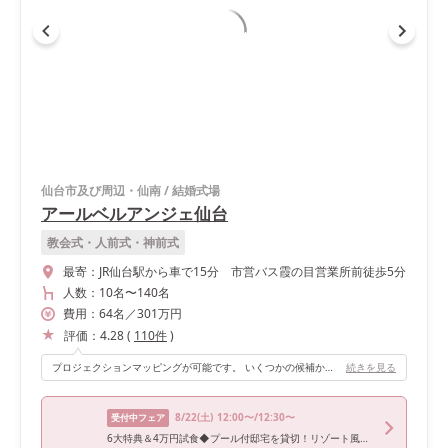
仙台市及び周辺・仙南
/
結婚式場
アールベルアンジェ仙台
教会式・人前式・神前式
最寄：
JR仙台駅から車で15分 市営バス霞の目営業所前徒歩5分
人数：
10名
〜
140名
費用：
64
名
／
301
万円
評価：
4.28
(
110
件
)
プロジェクションマッピングが可能です。 いくつかの候補から好きな映像が選べます。 季節に合わせた映像や、海や花などがありました。私たちはワンスアポンアタイムの曲で作られたマッピングをえらびました＾＾ 大階段からの入場は、私たちにとって大切な方々を一気に視界に入れることができ、とても感動しました。 色合いがホワイトなので温かみが感じられる会場です。ナチュラルウエディングがテーマの方にもぴったりだと思います。 大きなスクリーンがたくさんあるのでゲストが体制を変えなくても見ることができるようになっていました。
続きを見る
8/22
(土)
12:00〜/12:30〜
受付中フェア
6大特典＆4万円試食◆プール付邸宅を貸切！リゾート風WD体験