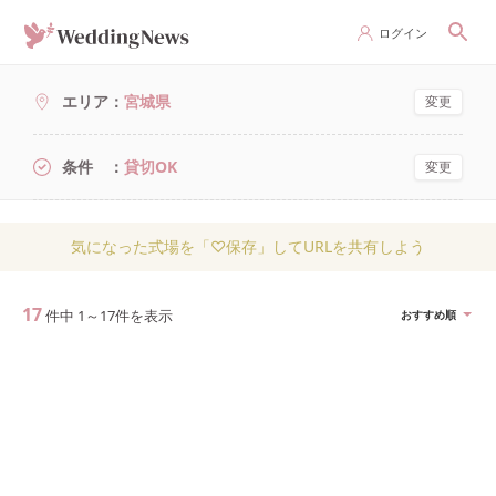
ログイン
エリア
宮城県
変更
条件
貸切OK
変更
気になった式場を「♡保存」してURLを共有しよう
17
件中
1
～
17
件を表示
おすすめ順