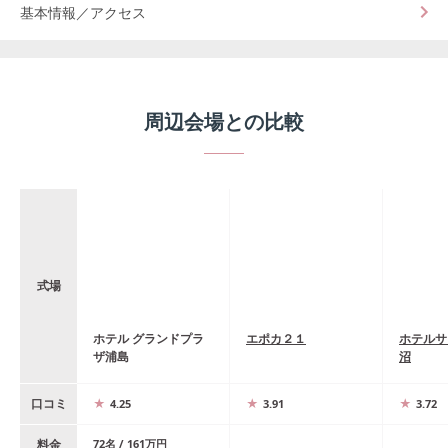
基本情報／アクセス
周辺会場との比較
式場
ホテル グランドプラ
エポカ２１
ホテルサ
ザ浦島
沼
口コミ
4.25
3.91
3.72
料金
72
名
/
161
万円