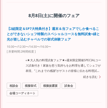
8月8日(土)
に開催のフェア
【2組限定＆SP7大特典付き】週末＆当フェアでしか食べるこ
とができないシェフ特製のスペシャルコースを無料試食×緑と
光が差し込むチャペルでの挙式体験フェア
10:30〜/12:30〜/14:30〜/16:30〜
[ 所要時間:
2時間程度
]
«★大人気の料理試食フェア★»週末限定開催SPECIALコー
ス試食付き！家族を想う気持ちをお料理を通してシェフが
表現、”これまでの感謝”がゲストの皆様に伝わる料理試食
を楽しみ、ゲスト目線で式場見学♪組数限定のご案内とな
続きを読む
ります。
相談会
模擬挙式
模擬披露宴
試食会
会場コーディネート