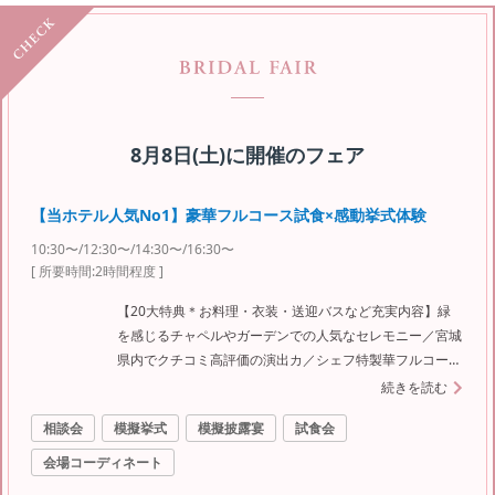
8月8日(土)
に開催のフェア
【当ホテル人気No1】豪華フルコース試食×感動挙式体験
10:30〜/12:30〜/14:30〜/16:30〜
[ 所要時間:
2時間程度
]
【20大特典＊お料理・衣装・送迎バスなど充実内容】緑
を感じるチャペルやガーデンでの人気なセレモニー／宮城
県内でクチコミ高評価の演出カ／シェフ特製華フルコース
試食など体験できるおすすめフェア♪
続きを読む
相談会
模擬挙式
模擬披露宴
試食会
会場コーディネート