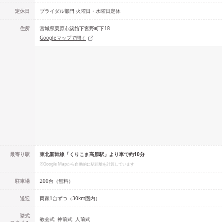
定休日
ブライダル部門 火曜日・水曜日定休
住所
宮城県栗原市築館下宮野町下18
Googleマップで開く
最寄り駅
東北新幹線「くりこま高原駅」より車で約10分
※Google Mapから自動的に駅距離を計算しています
駐車場
200台（無料）
送迎
両家1台ずつ（30km圏内）
挙式
教会式
神前式
人前式