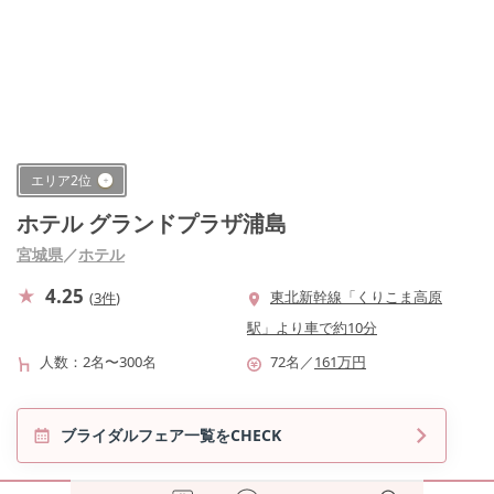
エリア
2
位
ホテル グランドプラザ浦島
宮城県
／
ホテル
4.25
東北新幹線「くりこま高原
(
3件
)
駅」より車で約10分
人数
2名〜300名
72
名
／
161
万円
ブライダルフェア一覧をCHECK