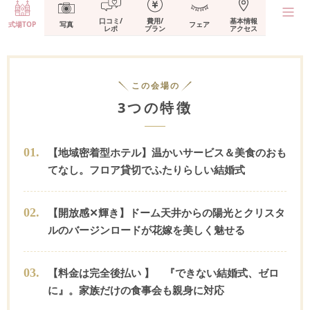
口コミ/
費用/
基本情報
式場TOP
写真
フェア
レポ
プラン
アクセス
この会場の
3つの特徴
0
1
.
【地域密着型ホテル】温かいサービス＆美食のおも
てなし。フロア貸切でふたりらしい結婚式
0
2
.
【開放感✕輝き】ドーム天井からの陽光とクリスタ
ルのバージンロードが花嫁を美しく魅せる
0
3
.
【料金は完全後払い 】 『できない結婚式、ゼロ
に』。家族だけの食事会も親身に対応