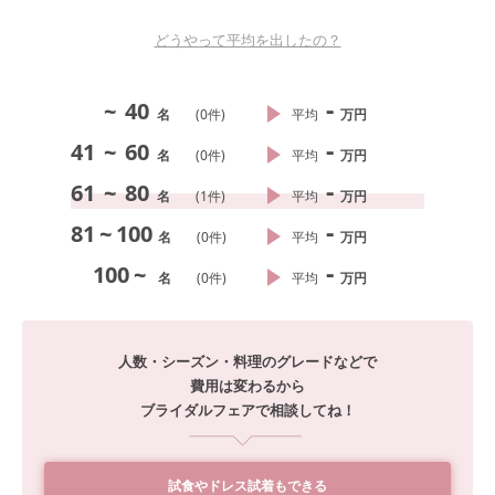
どうやって平均を出したの？
-
~
40
名
(
0
件)
平均
万円
-
41
~
60
名
(
0
件)
平均
万円
-
61
~
80
名
(
1
件)
平均
万円
-
81
~
100
名
(
0
件)
平均
万円
-
100
~
名
(
0
件)
平均
万円
人数・シーズン・料理のグレードなどで
費用は変わるから
ブライダルフェアで相談してね！
試食やドレス試着もできる