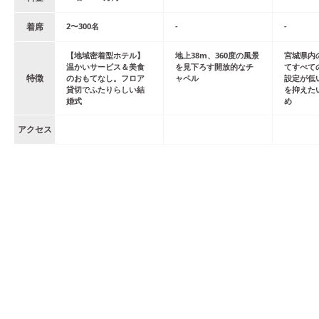
着席
2
〜
300
名
-
-
【地域密着型ホテル】
地上38m、360度の風景
宮城県内
温かいサービス＆美食
を見下ろす開放的なチ
てすべて
特徴
のおもてなし。フロア
ャペル
設定が低
貸切でふたりらしい結
を抑えた
婚式
め
アクセス