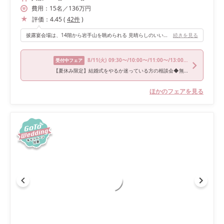
費用：
15
名
／
136
万円
評価：
4.45
(
42
件
)
披露宴会場は、14階から岩手山を眺められる 見晴らしのいい場所を選びました。 高層階なので周りの建物に邪魔されず、 凄く景色が良いのでとてもおすすめです。
続きを見る
8/11
(火)
09:30〜/10:00〜/11:00〜/13:00〜/15:30〜
受付中フェア
【夏休み限定】結婚式をやるか迷っている方の相談会◆無料試食付
ほかのフェアを見る