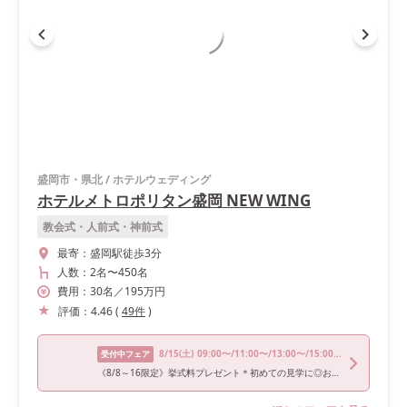
盛岡市・県北
/
ホテルウェディング
ホテルメトロポリタン盛岡 NEW WING
教会式・人前式・神前式
最寄：
盛岡駅徒歩3分
人数：
2名
〜
450名
費用：
30
名
／
195
万円
評価：
4.46
(
49
件
)
8/15
(土)
09:00〜/11:00〜/13:00〜/15:00〜/17:00〜
受付中フェア
《8/8～16限定》挙式料プレゼント＊初めての見学に◎お盆相談会