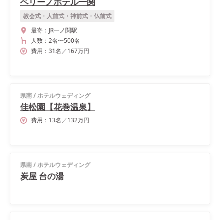
ベリーノホテル一関
教会式・人前式・神前式・仏前式
最寄：
JR一ノ関駅
人数：
2名
〜
500名
費用：
31
名
／
167
万円
県南
/
ホテルウェディング
佳松園【花巻温泉】
費用：
13
名
／
132
万円
県南
/
ホテルウェディング
炭屋 台の湯