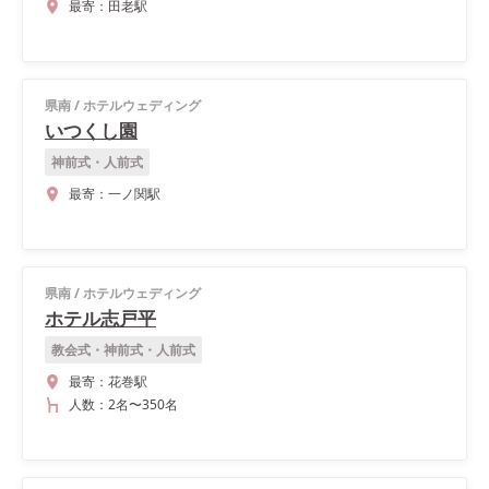
最寄：
田老駅
県南
/
ホテルウェディング
いつくし園
神前式・人前式
最寄：
一ノ関駅
県南
/
ホテルウェディング
ホテル志戸平
教会式・神前式・人前式
最寄：
花巻駅
人数：
2名
〜
350名