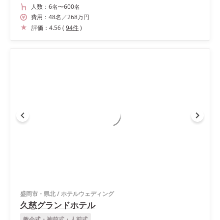
人数：
6名
〜
600名
費用：
48
名
／
268
万円
評価：
4.56
(
94
件
)
盛岡市・県北
/
ホテルウェディング
久慈グランドホテル
教会式・神前式・人前式