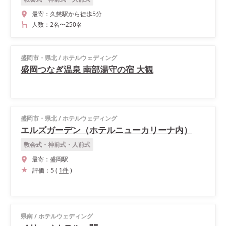
最寄：
久慈駅から徒歩5分
人数：
2名
〜
250名
盛岡市・県北
/
ホテルウェディング
盛岡つなぎ温泉 南部湯守の宿 大観
盛岡市・県北
/
ホテルウェディング
エルズガーデン（ホテルニューカリーナ内）
教会式・神前式・人前式
最寄：
盛岡駅
評価：
5
(
1
件
)
県南
/
ホテルウェディング