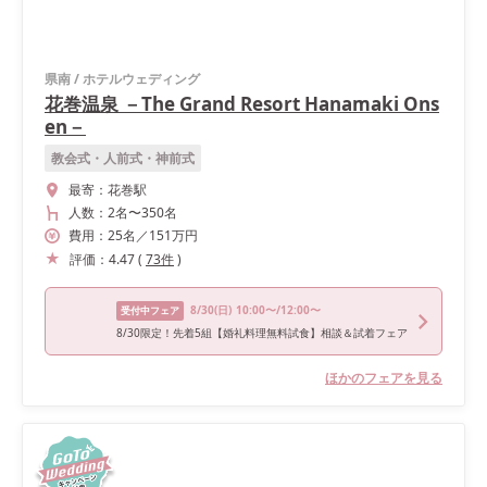
県南
/
ホテルウェディング
花巻温泉 －The Grand Resort Hanamaki Ons
en－
教会式・人前式・神前式
最寄：
花巻駅
人数：
2名
〜
350名
費用：
25
名
／
151
万円
評価：
4.47
(
73
件
)
8/30
(日)
10:00〜/12:00〜
受付中フェア
8/30限定！先着5組【婚礼料理無料試食】相談＆試着フェア
ほかのフェアを見る