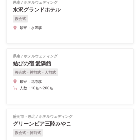
県南
/
ホテルウェディング
水沢グランドホテル
教会式
最寄：
水沢駅
県南
/
ホテルウェディング
結びの宿 愛隣館
教会式・神前式・人前式
最寄：
花巻駅
人数：
10名
〜
200名
盛岡市・県北
/
ホテルウェディング
グリーンピア三陸みやこ
教会式・神前式