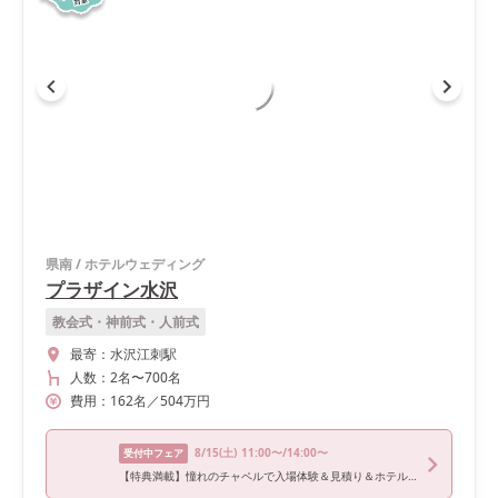
県南
/
ホテルウェディング
プラザイン水沢
教会式・神前式・人前式
最寄：
水沢江刺駅
人数：
2名
〜
700名
費用：
162
名
／
504
万円
8/15
(土)
11:00〜/14:00〜
受付中フェア
【特典満載】憧れのチャペルで入場体験＆見積り＆ホテルのお食事券付き相談会