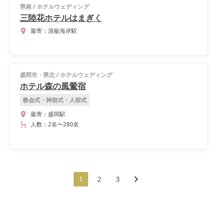
県南
/
ホテルウェディング
三陸花ホテルはまぎく
最寄：
浪板海岸駅
盛岡市・県北
/
ホテルウェディング
ホテル森の風鶯宿
教会式・神前式・人前式
最寄：
盛岡駅
人数：
2名
〜
280名
1
2
3