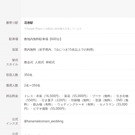
最寄り駅
花巻駅
※Google Mapから自動的に駅距離を計算しています
駐車場
敷地内無料駐車場【600台】
送迎
県内無料（岩手県内、1台につき15名以上での利用）
挙式
教会式
人前式
神前式
スタイル
収容人数
350
名
着席人数
2名
〜
350名
持込料金
ドレス・衣装（16,500円）・装花（55,000円）・ブーケ（無料）・引き出物
（550円）・引き菓子（220円）・印刷物（無料）・音源（無料）・DVD（無
料）・飲み物（有料）・ウェディングケーキ（有料）・カメラマン（55,000
円）・ビデオ撮影（55,000円）
公式
@
hanamakionsen_wedding
インスタ
公式