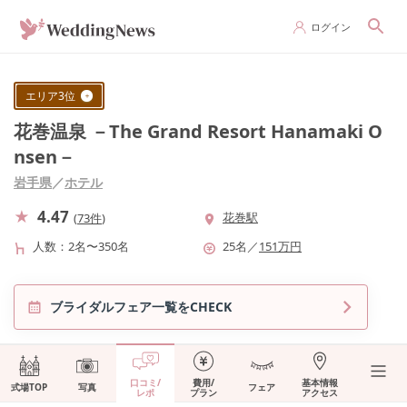
ログイン
エリア
3
位
花巻温泉 －The Grand Resort Hanamaki O
nsen－
岩手県
／
ホテル
4.47
花巻駅
(
73件
)
人数
2名〜350名
25
名
／
151
万円
ブライダルフェア一覧をCHECK
口コミ/
費用/
基本情報
式場TOP
写真
フェア
レポ
プラン
アクセス