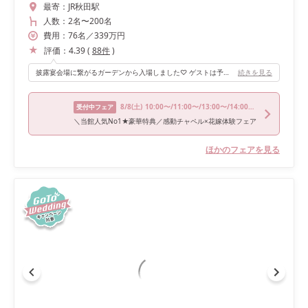
最寄：
JR秋田駅
人数：
2名
〜
200名
費用：
76
名
／
339
万円
評価：
4.39
(
88
件
)
披露宴会場に繋がるガーデンから入場しました♡ ゲストは予想していなかったようでプチサプライズができます！ また、お色直しは階段からの入場にしました。 色んなパターンの入場ができるので、自分の好きな演出ができると思います！
続きを見る
8/8
(土)
10:00〜/11:00〜/13:00〜/14:00〜/16:00〜
受付中フェア
＼当館人気No1★豪華特典／感動チャペル×花嫁体験フェア
ほかのフェアを見る