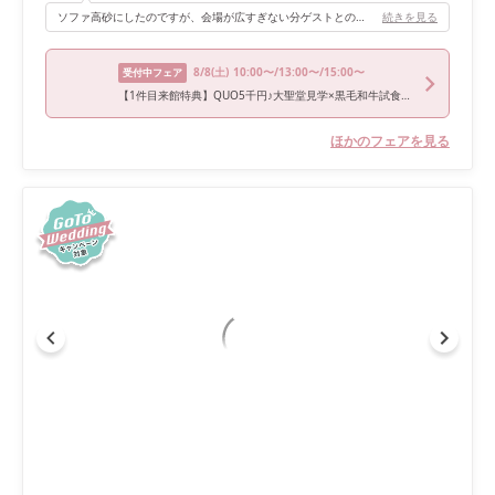
ソファ高砂にしたのですが、会場が広すぎない分ゲストとの距離も近くて、後列のゲストも顔がちゃんと見えるくるいの距離感でした。 その為、アットホームな雰囲気にしたい方にはとってもおすすめです！
続きを見る
8/8
(土)
10:00〜/13:00〜/15:00〜
受付中フェア
【1件目来館特典】QUO5千円♪大聖堂見学×黒毛和牛試食フェア
ほかのフェアを見る