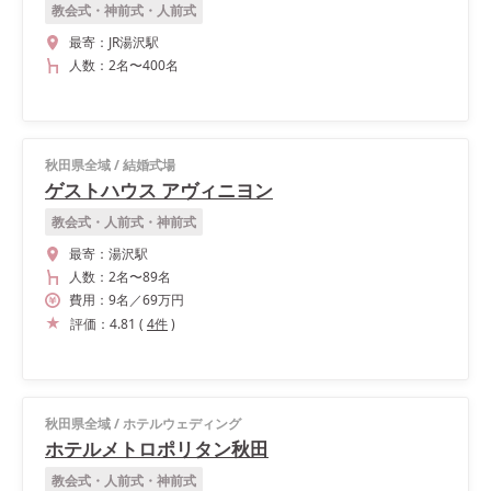
教会式・神前式・人前式
最寄：
JR湯沢駅
人数：
2名
〜
400名
秋田県全域
/
結婚式場
ゲストハウス アヴィニヨン
教会式・人前式・神前式
最寄：
湯沢駅
人数：
2名
〜
89名
費用：
9
名
／
69
万円
評価：
4.81
(
4
件
)
秋田県全域
/
ホテルウェディング
ホテルメトロポリタン秋田
教会式・人前式・神前式