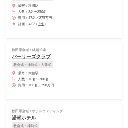
最寄：
秋田駅
人数：
2名
〜
250名
費用：
47
名
／
275
万円
評価：
4.08
(
2
件
)
秋田県全域
/
結婚式場
バーリーズクラブ
教会式・神前式・人前式
最寄：
大館駅
人数：
10名
〜
200名
費用：
100
名
／
258
万円
秋田県全域
/
ホテルウェディング
湯瀬ホテル
教会式・神前式