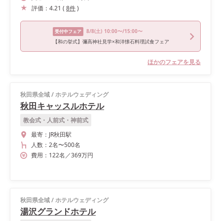
評価：
4.21
(
8
件
)
8/8
(土)
10:00〜/15:00〜
受付中フェア
【和の挙式】彌高神社見学×和洋懐石料理試食フェア
ほかのフェアを見る
秋田県全域
/
ホテルウェディング
秋田キャッスルホテル
教会式・人前式・神前式
最寄：
JR秋田駅
人数：
2名
〜
500名
費用：
122
名
／
369
万円
秋田県全域
/
ホテルウェディング
湯沢グランドホテル