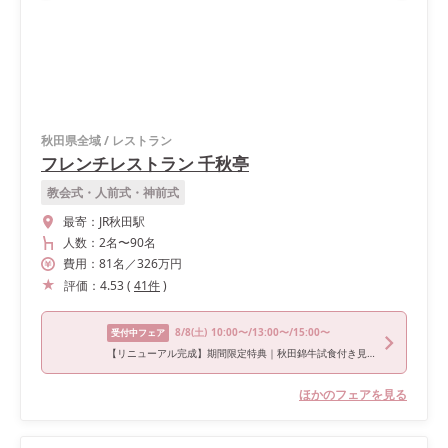
秋田県全域
/
レストラン
フレンチレストラン 千秋亭
教会式・人前式・神前式
最寄：
JR秋田駅
人数：
2名
〜
90名
費用：
81
名
／
326
万円
評価：
4.53
(
41
件
)
8/8
(土)
10:00〜/13:00〜/15:00〜
受付中フェア
【リニューアル完成】期間限定特典｜秋田錦牛試食付き見学フェア
ほかのフェアを見る