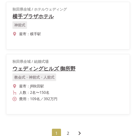
秋田県全域
/
ホテルウェディング
横手プラザホテル
神前式
最寄：
横手駅
秋田県全域
/
結婚式場
ウェディングヒルズ 御所野
教会式・神前式・人前式
最寄：
JR秋田駅
人数：
2名
〜
150名
費用：
109
名
／
392
万円
1
2