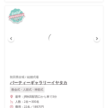
秋田県全域
/
結婚式場
パーティーギャラリーイヤタカ
教会式・人前式・神前式
最寄：
JR秋田駅西口から車で3分
人数：
2名
〜
300名
費用：
22
名
／
189
万円