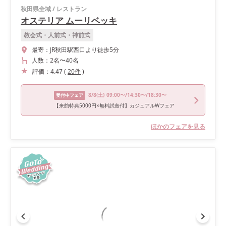
秋田県全域
/
レストラン
オステリア ムーリベッキ
教会式・人前式・神前式
最寄：
JR秋田駅西口より徒歩5分
人数：
2名
〜
40名
評価：
4.47
(
20
件
)
8/8
(土)
09:00〜/14:30〜/18:30〜
受付中フェア
【来館特典5000円×無料試食付】カジュアルWフェア
ほかのフェアを見る