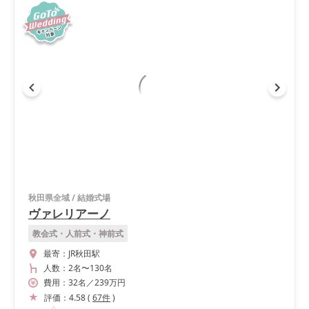
秋田県全域
/
結婚式場
ヴァレリアーノ
教会式・人前式・神前式
最寄：
JR秋田駅
人数：
2名
〜
130名
費用：
32
名
／
239
万円
評価：
4.58
(
67
件
)