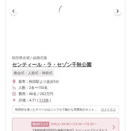
秋田県全域
/
結婚式場
センティール・ラ・セゾン千秋公園
教会式・人前式・神前式
最寄：
秋田駅より徒歩5分
人数：
2名
〜
150名
費用：
46
名
／
262
万円
評価：
4.71
(
113
件
)
秋田杉を使ったチャペルはシンプルで厳かな雰囲気がオシャレでお気に入りです。
続きを見る
8/8
(土)
09:00〜/14:30〜/18:30〜
受付中フェア
【来館特典5000円×無料試食付】スペシャルブライダルフェア