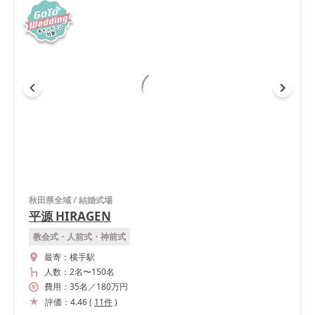
秋田県全域
/
結婚式場
平源 HIRAGEN
教会式・人前式・神前式
最寄：
横手駅
人数：
2名
〜
150名
費用：
35
名
／
180
万円
評価：
4.46
(
11
件
)