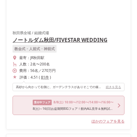
秋田県全域
/
結婚式場
ノートルダム秋田/FIVESTAR WEDDING
教会式・人前式・神前式
最寄：
JR秋田駅
人数：
2名
〜
200名
費用：
56
名
／
270
万円
評価：
4.51
(
81
件
)
高砂から向かって右側に、ガーデンテラスがありそこでの催し物や登場もできます。 全体的に披露宴会場が広く、動線もいいです。高砂正面の2階からの登場もでき、自分たちのやりたい演出の幅が広がると思います。私たちは披露宴開始時はオープンテラスから、お色直しは2階から登場して階段を使用しました！
続きを見る
8/8
(土)
10:00〜/12:00〜/14:00〜/16:00〜
受付中フェア
8(土)～16(日)お盆期間BIGフェア！館内ALL見学＆無料試食＆特典
ほかのフェアを見る