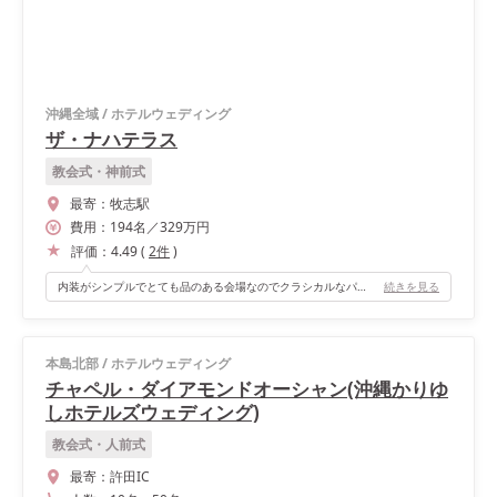
沖縄全域
/
ホテルウェディング
ザ・ナハテラス
教会式・神前式
最寄：
牧志駅
費用：
194
名
／
329
万円
評価：
4.49
(
2
件
)
内装がシンプルでとても品のある会場なのでクラシカルなパーティをされたい方にはオススメです！
続きを見る
本島北部
/
ホテルウェディング
チャペル・ダイアモンドオーシャン(沖縄かりゆ
しホテルズウェディング)
教会式・人前式
最寄：
許田IC