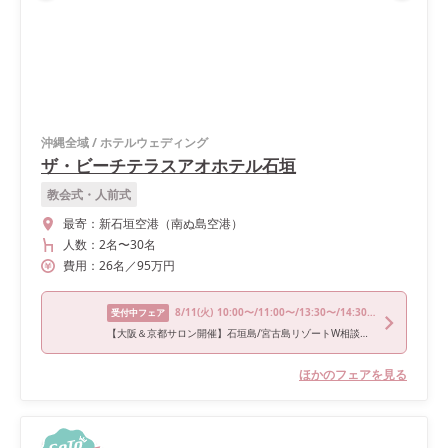
沖縄全域
/
ホテルウェディング
ザ・ビーチテラスアオホテル石垣
教会式・人前式
最寄：
新石垣空港（南ぬ島空港）
人数：
2名
〜
30名
費用：
26
名
／
95
万円
8/11
(火)
10:00〜/11:00〜/13:30〜/14:30〜/17:00〜
受付中フェア
【大阪＆京都サロン開催】石垣島/宮古島リゾートW相談フェア
ほかのフェアを見る