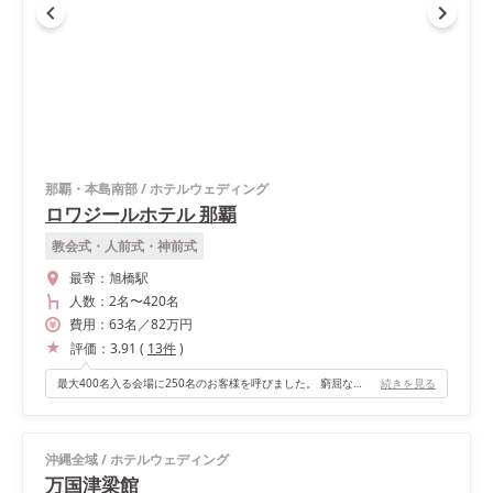
那覇・本島南部
/
ホテルウェディング
ロワジールホテル 那覇
教会式・人前式・神前式
最寄：
旭橋駅
人数：
2名
〜
420名
費用：
63
名
／
82
万円
評価：
3.91
(
13
件
)
最大400名入る会場に250名のお客様を呼びました。 窮屈なことにはならず伸び伸びと飲んで食べて踊って楽しい空間を楽しむことができ、会場の綺麗さやステージも広いので余興も見やすく、演出も派手にしなくてもとても贅沢な演出に見えて周りからお値段以上の良い反応をいただけました。
続きを見る
沖縄全域
/
ホテルウェディング
万国津梁館