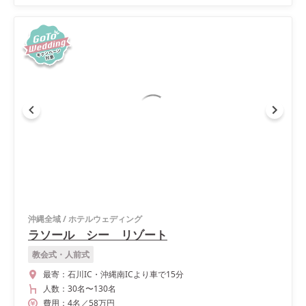
沖縄全域
/
ホテルウェディング
ラソール シー リゾート
教会式・人前式
最寄：
石川IC・沖縄南ICより車で15分
人数：
30名
〜
130名
費用：
4
名
／
58
万円