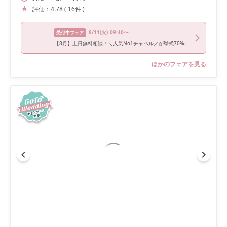
評価：
4.78
(
16
件
)
8/11
(火)
09:40〜
受付中フェア
【8月】土日無料相談！＼人気No1チャペル／が挙式70%OFF（12万円〜）
ほかのフェアを見る