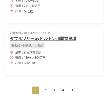
人数：
10名
〜
50名
費用：
7
名
／
43
万円
評価：
5
(
1
件
)
沖縄全域
/
ホテルウェディング
ダブルツリーbyヒルトン那覇首里城
教会式・神前式・人前式
最寄：
市立病院前駅
費用：
189
名
／
304
万円
評価：
4.42
(
6
件
)
1
2
3
4