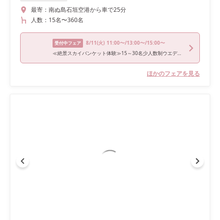
最寄：
南ぬ島石垣空港から車で25分
人数：
15名
〜
360名
8/11
(火)
11:00〜/13:00〜/15:00〜
受付中フェア
≪絶景スカイバンケット体験≫15～30名少人数制ウエディング相談会
ほかのフェアを見る