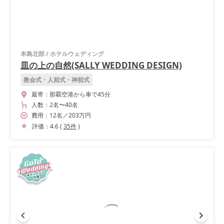
本島北部
/
ホテルウェディング
皿の上の自然(SALLY WEDDING DESIGN)
教会式・人前式・神前式
最寄：
那覇空港から車で45分
人数：
2名
〜
40名
費用：
12
名
／
203
万円
評価：
4.6
(
35
件
)