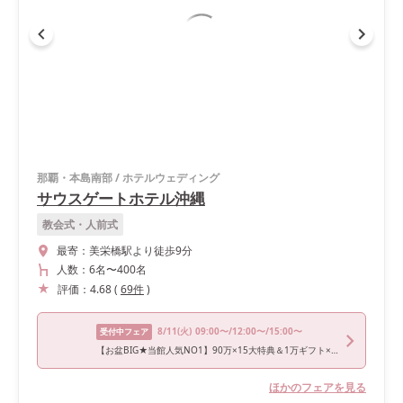
那覇・本島南部
/
ホテルウェディング
サウスゲートホテル沖縄
教会式・人前式
最寄：
美栄橋駅より徒歩9分
人数：
6名
〜
400名
評価：
4.68
(
69
件
)
8/11
(火)
09:00〜/12:00〜/15:00〜
受付中フェア
【お盆BIG★当館人気NO1】90万×15大特典＆1万ギフト×豪華試食
ほかのフェアを見る