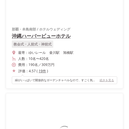
那覇・本島南部
/
ホテルウェディング
沖縄ハーバービューホテル
教会式・人前式・神前式
最寄：
ゆいレール 壷川駅 旭橋駅
人数：
10名
〜
420名
費用：
190
名
／
309
万円
評価：
4.57
(
19
件
)
緑がいっぱいで開放的なガーデンチャペルなので、すごく気持ちが良かったです。
続きを見る