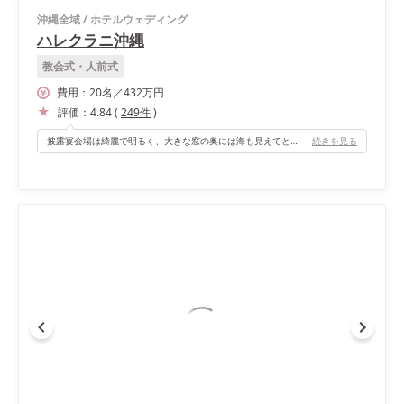
沖縄全域
/
ホテルウェディング
ハレクラニ沖縄
教会式・人前式
費用：
20
名
／
432
万円
評価：
4.84
(
249
件
)
披露宴会場は綺麗で明るく、大きな窓の奥には海も見えてとても雰囲気も良いです。 バルコニーへ出られるので、お天気のいい日は乾杯のみ外へ出て行ったり、お写真を撮ったりすることもできます。 リゾート感満載な素敵な披露宴会場でした。
続きを見る