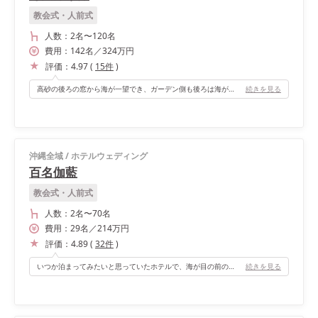
教会式・人前式
人数：
2名
〜
120名
費用：
142
名
／
324
万円
評価：
4.97
(
15
件
)
高砂の後ろの窓から海が一望でき、ガーデン側も後ろは海が見えます。扉、床、シャンデリア、全て沖縄の琉球と関連づけたものでつくられています。
続きを見る
沖縄全域
/
ホテルウェディング
百名伽藍
教会式・人前式
人数：
2名
〜
70名
費用：
29
名
／
214
万円
評価：
4.89
(
32
件
)
いつか泊まってみたいと思っていたホテルで、海が目の前のリゾート婚でありながら質の高いおもてなしができたことが、良かったです。
続きを見る