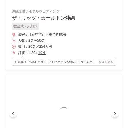
沖縄全域
/
ホテルウェディング
ザ・リッツ・カールトン沖縄
教会式・人前式
最寄：
那覇空港から車で約90分
人数：
2名
〜
50名
費用：
20
名
／
254
万円
評価：
4.89
(
10
件
)
披露宴は「ちゅらぬうじ」というホテル内のレストランで行いました。 落ち着いた雰囲気の中でアットホームな披露宴を行うことができました。
続きを見る