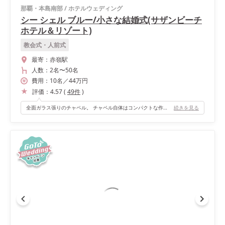
那覇・本島南部
/
ホテルウェディング
シー シェル ブルー/小さな結婚式(サザンビーチ
ホテル＆リゾート)
教会式・人前式
最寄：
赤嶺駅
人数：
2名
〜
50名
費用：
10
名
／
44
万円
評価：
4.57
(
49
件
)
全面ガラス張りのチャペル。 チャペル自体はコンパクトな作りですが、全面ガラス張りなので、青い海と青い空がとても綺麗に見えます♥
続きを見る