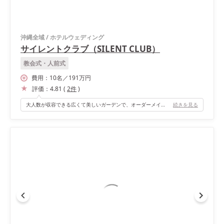
沖縄全域
/
ホテルウェディング
サイレントクラブ（SILENT CLUB）
教会式・人前式
費用：
10
名
／
191
万円
評価：
4.81
(
2
件
)
大人数が収容できる広くて美しいガーデンで、オーダーメイドのセレモニーとパーティーが出来ます。 会場入り口からパーティースペースまでは高低差があり緩やかな階段を降りて向かうのですが、その先に繋がる美しい海が広がる景色は、ここならでは！とても美しく、これから始まる非日常的な時間に向けてワクワク・ドキドキを高めてくれます！ サンセットタイムからのナイトウェディングが出来るのも魅力のひとつ。ライトアップされた中で行う夜のウェディング、とっても素敵です！ゲストのテンションも夜に向け上がっていきます♪
続きを見る