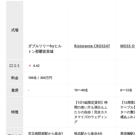
式場
ダブルツリーbyヒル
Ristorante CROSS47
MOSS O
トン那覇首里城
口コミ
4.42
料金
189
名
/
304
万円
着席
-
10
〜
40
名
6
〜
12
名
【1日1組限定貸切】時
【12席
間の使い方も演出もふ
テーブル
特徴
たりの自由！完全カス
ターの贅
タマイズのウェディン
感あふれ
グ
市立病院前
駅
から
徒歩
1
牧志
駅
から
徒歩
4
分
美栄橋
駅