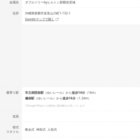
会場名
ダブルツリーbyヒルトン那覇首里城
住所
沖縄県那覇市首里山川町1-132-1
Googleマップで開く
最寄り駅
市立病院前
駅
（
ゆいレール
）
から
徒歩
14
分
（
1
km）
儀保
駅
（
ゆいレール
）
から
徒歩
16
分
（
1.2
km）
※Google Mapから自動的に駅距離を計算しています
送迎
挙式
教会式
神前式
人前式
スタイル