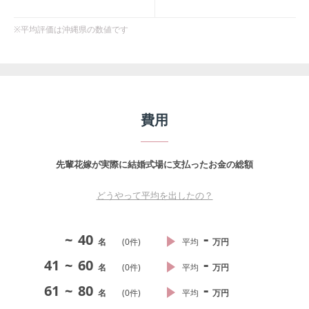
※平均評価は
沖縄県
の数値です
費用
先輩花嫁が実際に結婚式場に支払ったお金の総額
どうやって平均を出したの？
-
~
40
名
(
0
件)
平均
万円
-
41
~
60
名
(
0
件)
平均
万円
-
61
~
80
名
(
0
件)
平均
万円