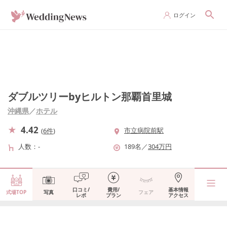
ログイン
ダブルツリーbyヒルトン那覇首里城
沖縄県
／
ホテル
4.42
市立病院前駅
(
6件
)
人数
-
189
名
／
304
万円
口コミ/
費用/
基本情報
式場TOP
写真
フェア
レポ
プラン
アクセス