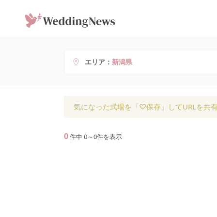
エリア
新潟県
気になった式場を「♡保存」してURLを共
0
件中
0
～
0
件を表示