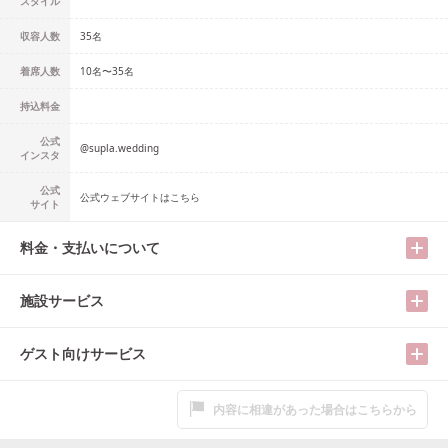
スタイル
収容人数
35
名
着席人数
10名
〜
35名
持込料金
公式
@
supla.wedding
インスタ
公式
公式ウェブサイトはこちら
サイト
料金・支払いについて
施設サービス
ゲスト向けサービス
内容に相違があった場合はこちらから