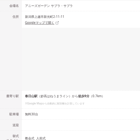
会場名
アニーズガーデン サプラ・サプラ
住所
新潟県上越市新光町2-11-11
Googleマップで開く
最寄り駅
春日山
駅
（
妙高はねうまライン
）
から
徒歩
9
分
（
0.7
km）
※Google Mapから自動的に駅距離を計算しています
駐車場
無料30台
送迎
挙式
教会式
人前式