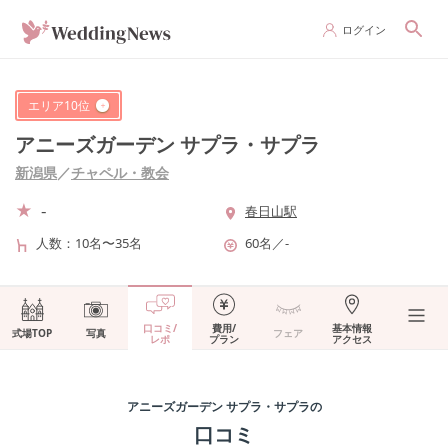
ログイン
エリア
10
位
アニーズガーデン サプラ・サプラ
新潟県
／
チャペル・教会
-
春日山駅
人数
10名〜35名
60名
／
-
口コミ/
費用/
基本情報
式場TOP
写真
フェア
レポ
プラン
アクセス
アニーズガーデン サプラ・サプラ
の
口コミ