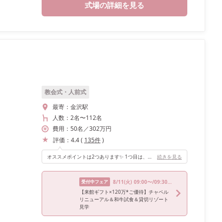
式場の詳細を見る
教会式・人前式
最寄：
金沢駅
人数：
2名
〜
112名
費用：
50
名
／
302
万円
評価：
4.4
(
135
件
)
オススメポイントは2つあります✨ 1つ目は、一番のオススメポイントである金沢で唯一の螺旋階段から入場ができることです。階段からの再入場が夢でしたが、螺旋階段という他とは被らない演出のひとつになりました😻 2つ目は、高砂の後ろがガーデンになっているところです！式場全体がバリの南国をテーマとしているので、ガーデンにも南国の雰囲気と緑がたくさんあります🌴装花を豪華にしなくても緑が背景に入ることで雰囲気がしっかり作れました！！
続きを見る
受付中フェア
8/11
(火)
09:00〜/09:30〜/13:30〜/14:30〜/18:30〜
【来館ギフト×120万*ご優待】チャペル
リニューアル＆和牛試食＆貸切リゾート
見学