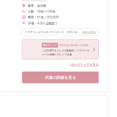
最寄：
金沢駅
人数：
10名
〜
150名
費用：
51
名
／
372
万円
評価：
4.32
(
248
件
)
トラディショナルスイートという、モダンを基調としたお部屋でしたが、和の雰囲気と調和していてとても良かったです。 主人の地元である羽咋では、毎年小さなお祭りがあり、主人は獅子舞を担当する、いわゆる祭り男でした。そのため獅子舞を踊るなどの余興を取り入れましたが、和婚の雰囲気にも合い、とても良かったです。 BGMは私の好きな洋楽を中心に選びました。雰囲気には少し合わなかったかもしれませんが、今となってはそれも私たちらしくて良かったと思っています。
続きを見る
受付中フェア
8/11
(火)
09:00〜/14:00〜/17:30〜
＼2万GIFT＆ドレス2着無料／フラワーチ
ャペル体験×プレミア試食
ほかのフェアを見る
式場の詳細を見る