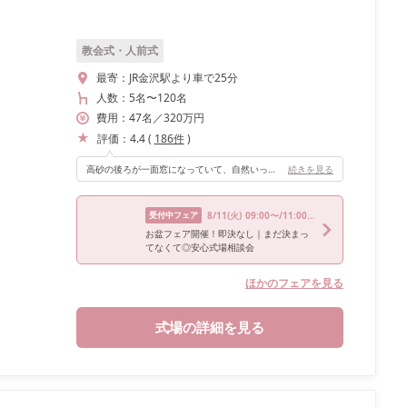
教会式・人前式
最寄：
JR金沢駅より車で25分
人数：
5名
〜
120名
費用：
47
名
／
320
万円
評価：
4.4
(
186
件
)
高砂の後ろが一面窓になっていて、自然いっぱいの空間で特別感がある会場なのでとってもおすすめです！
続きを見る
受付中フェア
8/11
(火)
09:00〜/11:00〜/14:00〜/16:00〜/18:00〜
お盆フェア開催！即決なし｜まだ決まっ
てなくて◎安心式場相談会
ほかのフェアを見る
式場の詳細を見る