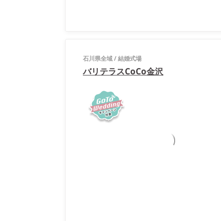
石川県全域
/
結婚式場
バリテラスCoCo金沢