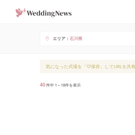
エリア
石川県
気になった式場を「♡保存」してURLを共
40
件中
1
～
18
件を表示