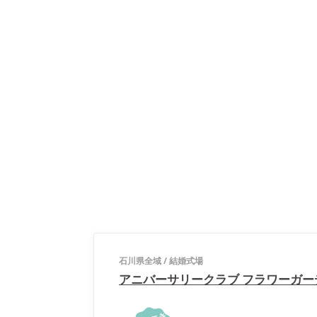
石川県全域
/
結婚式場
アニバーサリークラブ フラワーガー