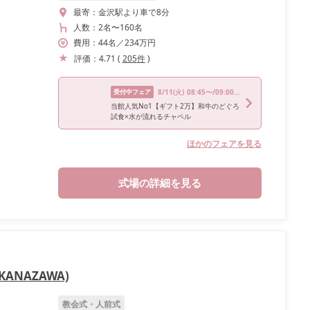
最寄：
金沢駅より車で8分
人数：
2名
〜
160名
費用：
44
名
／
234
万円
評価：
4.71
(
205
件
)
受付中フェア
8/11
(火)
08:45〜/09:00〜/13:30〜/16:00〜/17:00〜
当館人気No1【ギフト2万】和牛のどぐろ
試食×水が流れるチャペル
ほかのフェアを見る
式場の詳細を見る
KANAZAWA)
教会式・人前式