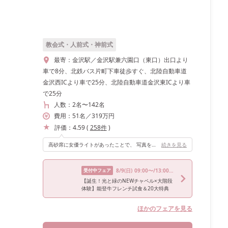
教会式・人前式・神前式
最寄：
金沢駅／金沢駅兼六園口（東口）出口より
車で8分、北鉄バス片町下車徒歩すぐ、北陸自動車道
金沢西ICより車で25分、北陸自動車道金沢東ICより車
で25分
人数：
2名
〜
142名
費用：
51
名
／
319
万円
評価：
4.59
(
258
件
)
高砂席に女優ライトがあったことで、 写真を撮る際に逆光にならず良かったです。
続きを見る
受付中フェア
8/9
(日)
09:00〜/13:00〜/17:00〜
【誕生！光と緑のNEWチャペル×大階段
体験】能登牛フレンチ試食＆20大特典
ほかのフェアを見る