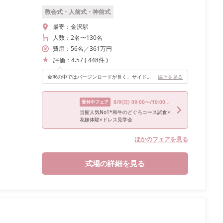
教会式・人前式・神前式
最寄：
金沢駅
人数：
2名
〜
130名
費用：
56
名
／
361
万円
評価：
4.57
(
448
件
)
金沢の中ではバージンロードが長く、サイドの木の動物のデザインも可愛くて、光がたくさん入る天井の高いチャペル！ 定番の天使の羽も恥ずかしかったけどロマンティックな演出になり、良かったと思います。
続きを見る
受付中フェア
8/9
(日)
09:00〜/10:00〜/14:00〜/16:00〜/18:00〜
当館人気No1*和牛のどぐろコース試食×
花嫁体験×ドレス見学会
ほかのフェアを見る
式場の詳細を見る