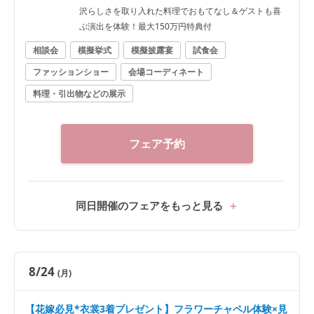
沢らしさを取り入れた料理でおもてなし＆ゲストも喜
ぶ演出を体験！最大150万円特典付
相談会
模擬挙式
模擬披露宴
試食会
ファッションショー
会場コーディネート
料理・引出物などの展示
フェア予約
同日開催のフェアをもっと見る
8/24
(月)
【花嫁必見*衣裳3着プレゼント】フラワーチャペル体験×見