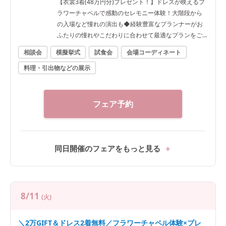
【衣裳3着(48万円分)プレゼント！】ドレスが映えるフ
ラワーチャペルで感動のセレモニー体験！大階段から
の入場など憧れの演出も◆経験豊富なプランナーがお
ふたりの憧れやこだわりに合わせて最適なプランをご
提案！
相談会
模擬挙式
試食会
会場コーディネート
料理・引出物などの展示
フェア予約
同日開催のフェアをもっと見る
8/11
(火)
＼2万GIFT＆ドレス2着無料／フラワーチャペル体験×プレ