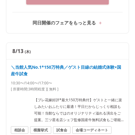
同日開催のフェアをもっと見る
8/13
(木)
＼当館人気No.1*150万特典／ゲスト目線の結婚式体験×国
産牛試食
10:30〜/14:00〜/17:00〜
[ 所要時間:
3時間程度
]
[ 無料 ]
【プレ花嫁好評*最大150万特典付】ゲストと一緒に楽
しみたいおふたりに最適！平日だからじっくり相談も
可能！当館ならではのオリジナリティ溢れる演出をご
提案。三ツ星名店シェフ監修国産牛無料試食もご堪能
ください
相談会
模擬挙式
試食会
会場コーディネート