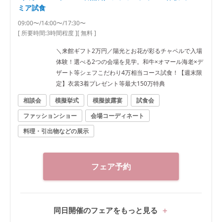
ミア試食
09:00〜/14:00〜/17:30〜
[ 所要時間:
3時間程度
]
[ 無料 ]
＼来館ギフト2万円／陽光とお花が彩るチャペルで入場
体験！選べる2つの会場を見学。和牛×オマール海老×デ
ザート等シェフこだわり4万相当コース試食！【週末限
定】衣裳3着プレゼント等最大150万特典
相談会
模擬挙式
模擬披露宴
試食会
ファッションショー
会場コーディネート
料理・引出物などの展示
フェア予約
同日開催のフェアをもっと見る