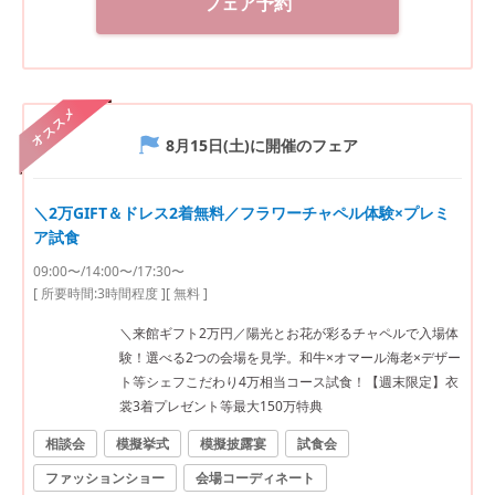
フェア予約
オススメ
8月15日(土)
に開催のフェア
＼2万GIFT＆ドレス2着無料／フラワーチャペル体験×プレミ
ア試食
09:00〜/14:00〜/17:30〜
[ 所要時間:
3時間程度
]
[ 無料 ]
＼来館ギフト2万円／陽光とお花が彩るチャペルで入場体
験！選べる2つの会場を見学。和牛×オマール海老×デザー
ト等シェフこだわり4万相当コース試食！【週末限定】衣
裳3着プレゼント等最大150万特典
相談会
模擬挙式
模擬披露宴
試食会
ファッションショー
会場コーディネート