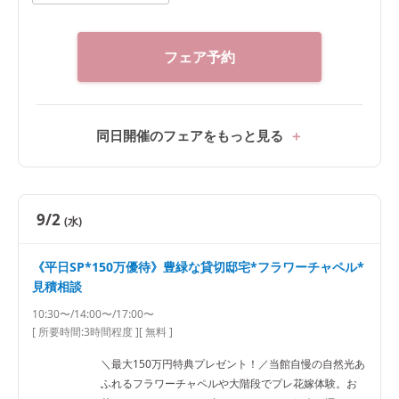
フェア予約
同日開催のフェアをもっと見る
9/2
(水)
《平日SP*150万優待》豊緑な貸切邸宅*フラワーチャペル*
見積相談
10:30〜/14:00〜/17:00〜
[ 所要時間:
3時間程度
]
[ 無料 ]
＼最大150万円特典プレゼント！／当館自慢の自然光あ
ふれるフラワーチャペルや大階段でプレ花嫁体験。お