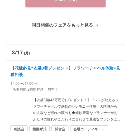
同日開催のフェアをもっと見る
8/17
(月)
【花嫁必見*衣裳3着プレゼント】フラワーチャペル体験×見
積相談
14:00〜/17:00〜
[ 所要時間:
3時間程度
]
[ 無料 ]
【衣裳3着(48万円分)プレゼント！】ドレスが映えるフ
ラワーチャペルで感動のセレモニー体験！大階段から
の入場など憧れの演出も◆経験豊富なプランナーがお
ふたりの憧れやこだわりに合わせて最適なプランをご
提案！
相談会
模擬挙式
試食会
会場コーディネート