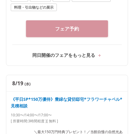
料理・引出物などの展示
フェア予約
同日開催のフェアをもっと見る
8/19
(水)
《平日SP*150万優待》豊緑な貸切邸宅*フラワーチャペル*
見積相談
10:30〜/14:00〜/17:00〜
[ 所要時間:
3時間程度
]
[ 無料 ]
＼最大150万円特典プレゼント！／当館自慢の自然光あ