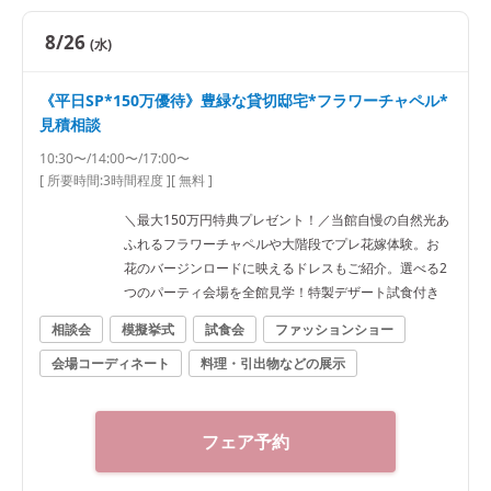
8/26
(水)
《平日SP*150万優待》豊緑な貸切邸宅*フラワーチャペル*
見積相談
10:30〜/14:00〜/17:00〜
[ 所要時間:
3時間程度
]
[ 無料 ]
＼最大150万円特典プレゼント！／当館自慢の自然光あ
ふれるフラワーチャペルや大階段でプレ花嫁体験。お
花のバージンロードに映えるドレスもご紹介。選べる2
つのパーティ会場を全館見学！特製デザート試食付き
相談会
模擬挙式
試食会
ファッションショー
会場コーディネート
料理・引出物などの展示
フェア予約