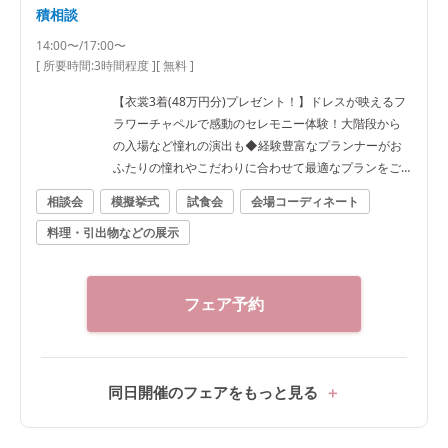
積相談
14:00〜/17:00〜
[ 所要時間:
3時間程度
]
[ 無料 ]
【衣裳3着(48万円分)プレゼント！】ドレスが映えるフ
ラワーチャペルで感動のセレモニー体験！大階段から
の入場など憧れの演出も◆経験豊富なプランナーがお
ふたりの憧れやこだわりに合わせて最適なプランをご
提案！
相談会
模擬挙式
試食会
会場コーディネート
料理・引出物などの展示
フェア予約
同日開催のフェアをもっと見る