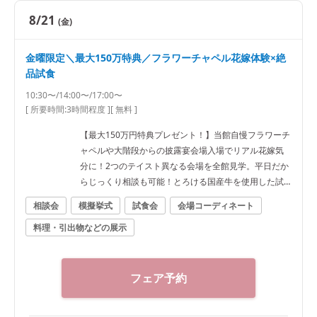
8/21
(金)
金曜限定＼最大150万特典／フラワーチャペル花嫁体験×絶
品試食
10:30〜/14:00〜/17:00〜
[ 所要時間:
3時間程度
]
[ 無料 ]
【最大150万円特典プレゼント！】当館自慢フラワーチ
ャペルや大階段からの披露宴会場入場でリアル花嫁気
分に！2つのテイスト異なる会場を全館見学。平日だか
らじっくり相談も可能！とろける国産牛を使用した試
食付き
相談会
模擬挙式
試食会
会場コーディネート
料理・引出物などの展示
フェア予約