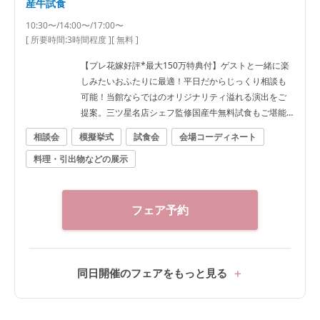
産牛試食
10:30〜/14:00〜/17:00〜
[ 所要時間:
3時間程度
]
[ 無料 ]
【プレ花嫁好評*最大150万特典付】ゲストと一緒に楽
しみたいおふたりに最適！平日だからじっくり相談も
可能！当館ならではのオリジナリティ溢れる演出をご
提案。三ツ星名店シェフ監修国産牛無料試食もご堪能
ください
相談会
模擬挙式
試食会
会場コーディネート
料理・引出物などの展示
フェア予約
同日開催のフェアをもっと見る