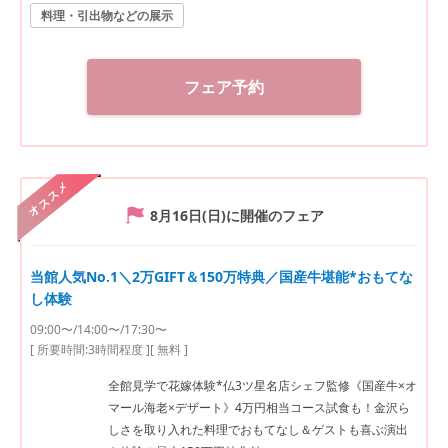
料理・引出物などの展示
フェア予約
オススメ
8月16日(日)
に開催のフェア
当館人気No.1＼2万GIFT＆150万特典／国産牛堪能*おもてな
し体験
09:00〜/14:00〜/17:30〜
[ 所要時間:
3時間程度
]
[ 無料 ]
全館見学で花嫁体験*仏3ツ星名店シェフ監修《国産牛×オ
マール海老×デザート》4万円相当コース試食も！金沢ら
しさを取り入れた料理でおもてなし＆ゲストも喜ぶ演出