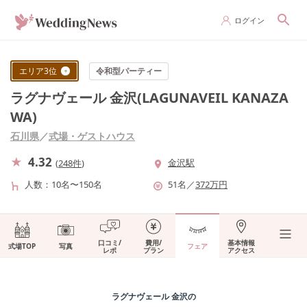
ログイン
エリア
3
位
令和型パーティー
ラグナヴェール 金沢(LAGUNAVEIL KANAZA
WA)
石川県
／
式場・ゲストハウス
4.32
金沢駅
(
248件
)
人数
10名〜150名
51
名
／
372
万円
口コミ/
費用/
基本情報
式場TOP
写真
フェア
レポ
プラン
アクセス
ラグナヴェール 金沢
の