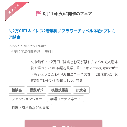
オススメ
8月11日(火)
に開催のフェア
＼2万GIFT＆ドレス2着無料／フラワーチャペル体験×プレミ
ア試食
09:00〜/14:00〜/17:30〜
[ 所要時間:
3時間程度
]
[ 無料 ]
＼来館ギフト2万円／陽光とお花が彩るチャペルで入場体
験！選べる2つの会場を見学。和牛×オマール海老×デザー
ト等シェフこだわり4万相当コース試食！【週末限定】衣
裳3着プレゼント等最大150万特典
相談会
模擬挙式
模擬披露宴
試食会
ファッションショー
会場コーディネート
料理・引出物などの展示