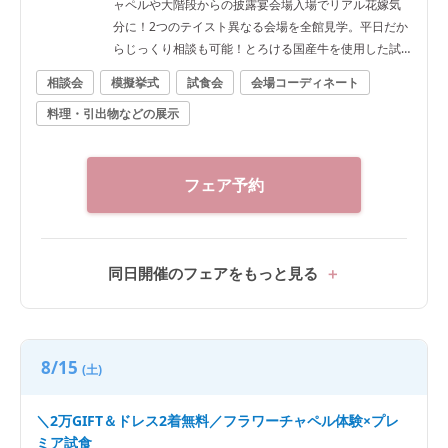
ャペルや大階段からの披露宴会場入場でリアル花嫁気
分に！2つのテイスト異なる会場を全館見学。平日だか
らじっくり相談も可能！とろける国産牛を使用した試
食付き
相談会
模擬挙式
試食会
会場コーディネート
料理・引出物などの展示
フェア予約
同日開催のフェアをもっと見る
8/15
(土)
＼2万GIFT＆ドレス2着無料／フラワーチャペル体験×プレ
ミア試食