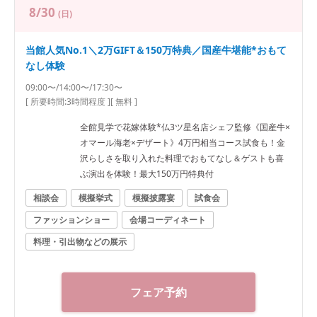
8/30
(日)
当館人気No.1＼2万GIFT＆150万特典／国産牛堪能*おもて
なし体験
09:00〜/14:00〜/17:30〜
[ 所要時間:
3時間程度
]
[ 無料 ]
全館見学で花嫁体験*仏3ツ星名店シェフ監修《国産牛×
オマール海老×デザート》4万円相当コース試食も！金
沢らしさを取り入れた料理でおもてなし＆ゲストも喜
ぶ演出を体験！最大150万円特典付
相談会
模擬挙式
模擬披露宴
試食会
ファッションショー
会場コーディネート
料理・引出物などの展示
フェア予約