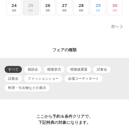
24
25
26
27
28
29
30
3件
0件
3件
4件
4件
5件
4件
次へ
フェアの種類
すべて
相談会
模擬挙式
模擬披露宴
試食会
試着会
ファッションショー
会場コーディネート
料理・引出物などの展示
ここから予約＆条件クリアで、
下記特典の対象になります。