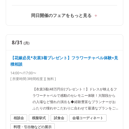
同日開催のフェアをもっと見る
8/31
(月)
【花嫁必見*衣裳3着プレゼント】フラワーチャペル体験×見
積相談
14:00〜/17:00〜
[ 所要時間:
3時間程度
]
[ 無料 ]
【衣裳3着(48万円分)プレゼント！】ドレスが映えるフ
ラワーチャペルで感動のセレモニー体験！大階段から
の入場など憧れの演出も◆経験豊富なプランナーがお
ふたりの憧れやこだわりに合わせて最適なプランをご
提案！
相談会
模擬挙式
試食会
会場コーディネート
料理・引出物などの展示