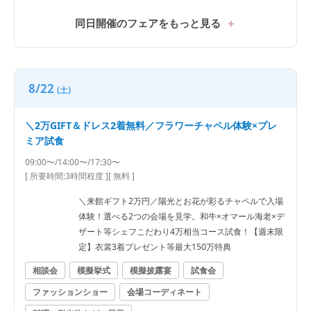
同日開催のフェアをもっと見る
8/22
(土)
＼2万GIFT＆ドレス2着無料／フラワーチャペル体験×プレ
ミア試食
09:00〜/14:00〜/17:30〜
[ 所要時間:
3時間程度
]
[ 無料 ]
＼来館ギフト2万円／陽光とお花が彩るチャペルで入場
体験！選べる2つの会場を見学。和牛×オマール海老×デ
ザート等シェフこだわり4万相当コース試食！【週末限
定】衣裳3着プレゼント等最大150万特典
相談会
模擬挙式
模擬披露宴
試食会
ファッションショー
会場コーディネート