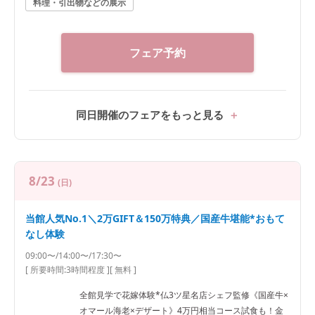
料理・引出物などの展示
フェア予約
同日開催のフェアをもっと見る
8/23
(日)
当館人気No.1＼2万GIFT＆150万特典／国産牛堪能*おもて
なし体験
09:00〜/14:00〜/17:30〜
[ 所要時間:
3時間程度
]
[ 無料 ]
全館見学で花嫁体験*仏3ツ星名店シェフ監修《国産牛×
オマール海老×デザート》4万円相当コース試食も！金