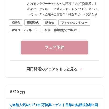
ふれるフラワーチャペルや大階段でプレ花嫁体験。お
花のバージンロードに映えるドレスもご紹介。選べる2
つのパーティ会場を全館見学！特製デザート試食付き
相談会
模擬挙式
試食会
ファッションショー
会場コーディネート
料理・引出物などの展示
フェア予約
同日開催のフェアをもっと見る
8/20
(木)
＼当館人気No.1*150万特典／ゲスト目線の結婚式体験×国