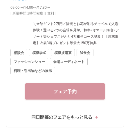
09:00〜/14:00〜/17:30〜
[ 所要時間:
3時間程度
]
[ 無料 ]
＼来館ギフト2万円／陽光とお花が彩るチャペルで入場
体験！選べる2つの会場を見学。和牛×オマール海老×デ
ザート等シェフこだわり4万相当コース試食！【週末限
定】衣裳3着プレゼント等最大150万特典
相談会
模擬挙式
模擬披露宴
試食会
ファッションショー
会場コーディネート
料理・引出物などの展示
フェア予約
同日開催のフェアをもっと見る