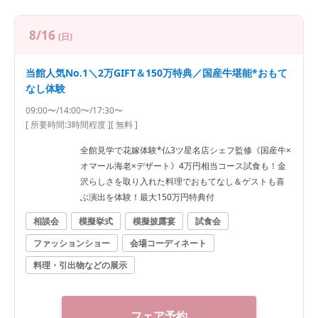
8/16
(日)
当館人気No.1＼2万GIFT＆150万特典／国産牛堪能*おもて
なし体験
09:00〜/14:00〜/17:30〜
[ 所要時間:
3時間程度
]
[ 無料 ]
全館見学で花嫁体験*仏3ツ星名店シェフ監修《国産牛×
オマール海老×デザート》4万円相当コース試食も！金
沢らしさを取り入れた料理でおもてなし＆ゲストも喜
ぶ演出を体験！最大150万円特典付
相談会
模擬挙式
模擬披露宴
試食会
ファッションショー
会場コーディネート
料理・引出物などの展示
フェア予約