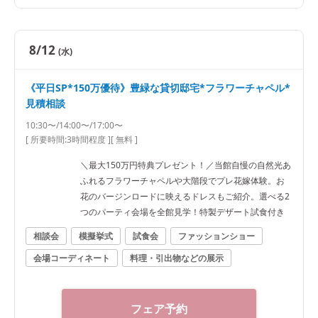
8/12
(水)
《平日SP*150万優待》豊緑な貸切邸宅*フラワーチャペル*
見積相談
10:30〜/14:00〜/17:00〜
[ 所要時間:
3時間程度
]
[ 無料 ]
＼最大150万円特典プレゼント！／当館自慢の自然光あ
ふれるフラワーチャペルや大階段でプレ花嫁体験。お
花のバージンロードに映えるドレスもご紹介。選べる2
つのパーティ会場を全館見学！特製デザート試食付き
相談会
模擬挙式
試食会
ファッションショー
会場コーディネート
料理・引出物などの展示
フェア予約