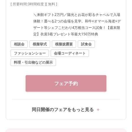
[ 所要時間:
3時間程度
]
[ 無料 ]
＼来館ギフト2万円／陽光とお花が彩るチャペルで入場
体験！選べる2つの会場を見学。和牛×オマール海老×デ
ザート等シェフこだわり4万相当コース試食！【週末限
定】衣裳3着プレゼント等最大150万特典
相談会
模擬挙式
模擬披露宴
試食会
ファッションショー
会場コーディネート
料理・引出物などの展示
フェア予約
同日開催のフェアをもっと見る