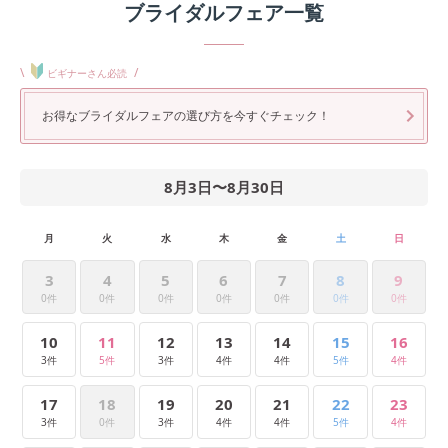
ブライダルフェア一覧
\
/
ビギナーさん必読
お得なブライダルフェアの選び方を今すぐチェック！
8月3日
〜
8月30日
月
火
水
木
金
土
日
3
4
5
6
7
8
9
0件
0件
0件
0件
0件
0件
0件
10
11
12
13
14
15
16
3件
5件
3件
4件
4件
5件
4件
17
18
19
20
21
22
23
3件
0件
3件
4件
4件
5件
4件