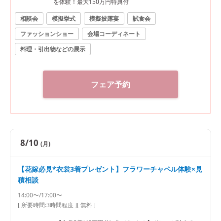
を体験！最大150万円特典付
相談会
模擬挙式
模擬披露宴
試食会
ファッションショー
会場コーディネート
料理・引出物などの展示
フェア予約
8/10
(月)
【花嫁必見*衣裳3着プレゼント】フラワーチャペル体験×見
積相談
14:00〜/17:00〜
[ 所要時間:
3時間程度
]
[ 無料 ]