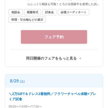
らじっくり相談も可能！とろける国産牛を使用した試
食付き
相談会
模擬挙式
試食会
会場コーディネート
料理・引出物などの展示
フェア予約
同日開催のフェアをもっと見る
8/29
(土)
＼2万GIFT＆ドレス2着無料／フラワーチャペル体験×プレ
ミア試食
09:00〜/14:00〜/17:30〜