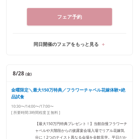
フェア予約
同日開催のフェアをもっと見る
8/28
(金)
金曜限定＼最大150万特典／フラワーチャペル花嫁体験×絶
品試食
10:30〜/14:00〜/17:00〜
[ 所要時間:
3時間程度
]
[ 無料 ]
【最大150万円特典プレゼント！】当館自慢フラワーチ
ャペルや大階段からの披露宴会場入場でリアル花嫁気
分に！2つのテイスト異なる会場を全館見学。平日だか