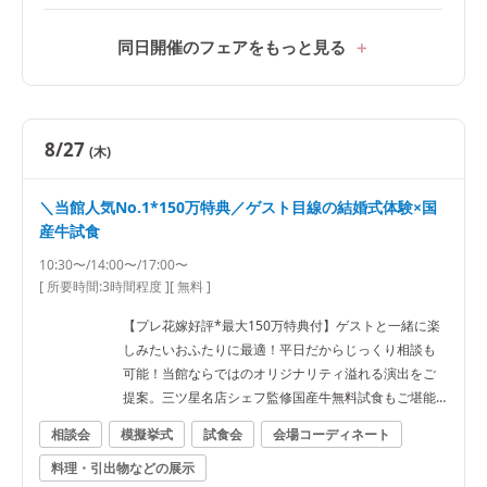
同日開催のフェアをもっと見る
8/27
(木)
＼当館人気No.1*150万特典／ゲスト目線の結婚式体験×国
産牛試食
10:30〜/14:00〜/17:00〜
[ 所要時間:
3時間程度
]
[ 無料 ]
【プレ花嫁好評*最大150万特典付】ゲストと一緒に楽
しみたいおふたりに最適！平日だからじっくり相談も
可能！当館ならではのオリジナリティ溢れる演出をご
提案。三ツ星名店シェフ監修国産牛無料試食もご堪能
ください
相談会
模擬挙式
試食会
会場コーディネート
料理・引出物などの展示