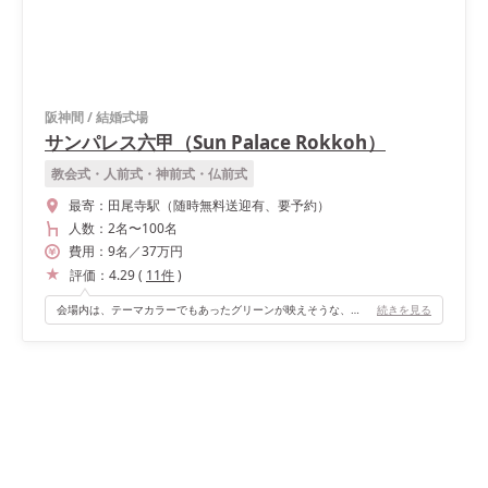
阪神間
/
結婚式場
サンパレス六甲（Sun Palace Rokkoh）
教会式・人前式・神前式・仏前式
最寄：
田尾寺駅（随時無料送迎有、要予約）
人数：
2名
〜
100名
費用：
9
名
／
37
万円
評価：
4.29
(
11
件
)
会場内は、テーマカラーでもあったグリーンが映えそうな、白がベースのシンプルな会場でした。 シンプルではありますが、飾られている小物は、オシャレな物ばかりでした。 棚など、手作りのものや写真を飾ることの出来るスペースも多く、テーマに合わせて会場装飾のしやすい会場でした！ バーカウンターもあり、そこでのドリンク提供も可能でした。 再入場の時には、隠し扉からの入場もでき、ゲストの方々へのサプライズとなりました！
続きを見る