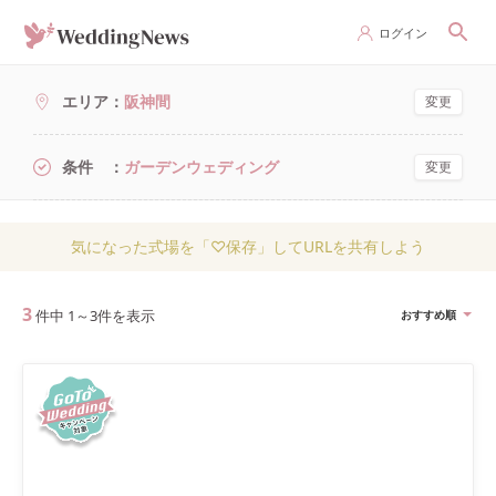
ログイン
エリア
阪神間
変更
条件
ガーデンウェディング
変更
気になった式場を「♡保存」してURLを共有しよう
3
件中
1
～
3
件を表示
おすすめ順