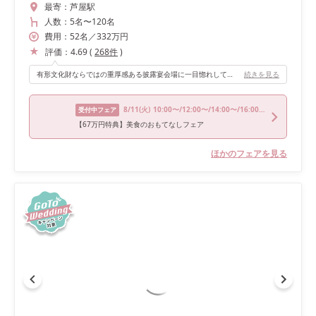
最寄：
芦屋駅
人数：
5名
〜
120名
費用：
52
名
／
332
万円
評価：
4.69
(
268
件
)
有形文化財ならではの重厚感ある披露宴会場に一目惚れしてこの会場を選びました。 絨毯のデザインが印象的で、扉が開いた瞬間の迫力が忘れられません。 たくさん窓があるのと、天井は鏡張りになっているので重厚感の中にも明るさやモダンな雰囲気も感じられると思います。 クラシカルな会場ですが、サイズ感がコンパクトなのでアットホームな空気感で過ごすことができて大満足です。
続きを見る
8/11
(火)
10:00〜/12:00〜/14:00〜/16:00〜/18:00〜
受付中フェア
【67万円特典】美食のおもてなしフェア
ほかのフェアを見る