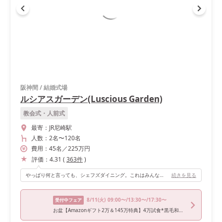
阪神間
/
結婚式場
ルシアスガーデン(Luscious Garden)
教会式・人前式
最寄：
JR尼崎駅
人数：
2名
〜
120名
費用：
45
名
／
225
万円
評価：
4.31
(
363
件
)
やっぱり何と言っても、シェフズダイニング。これはみんなが驚いていました。また今までの卒花さんの写真などを見ていて、高砂席での写真が多いなと思い『ビュッフェ形式にして高砂席へ来てもらうばかりじゃなく、私たちの方からも友人の方へ行って、いろんなところで写真を撮りたい』という思いがあったので、誰もが会場内を動きやすいようにできてよかったです。
続きを見る
8/11
(火)
09:00〜/13:30〜/17:30〜
受付中フェア
お盆【Amazonギフト2万＆145万特典】4万試食*黒毛和牛&オマール海老◇演出ALL体験