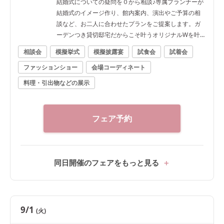
結婚式についての疑問を０から相談♪専属プランナーが
結婚式のイメージ作り、館内案内、演出やご予算の相
談など、お二人に合わせたプランをご提案します。ガ
ーデンつき貸切邸宅だからこそ叶うオリジナルWを叶
えよう
相談会
模擬挙式
模擬披露宴
試食会
試着会
ファッションショー
会場コーディネート
料理・引出物などの展示
フェア予約
同日開催のフェアをもっと見る
9/1
(火)