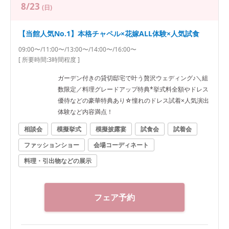
8/23
(日)
【当館人気No.1】本格チャペル×花嫁ALL体験×人気試食
09:00〜/11:00〜/13:00〜/14:00〜/16:00〜
[ 所要時間:
3時間程度
]
ガーデン付きの貸切邸宅で叶う贅沢ウェディング♪＼組
数限定／料理グレードアップ特典*挙式料全額やドレス
優待などの豪華特典あり☆憧れのドレス試着×人気演出
体験など内容満点！
相談会
模擬挙式
模擬披露宴
試食会
試着会
ファッションショー
会場コーディネート
料理・引出物などの展示
フェア予約