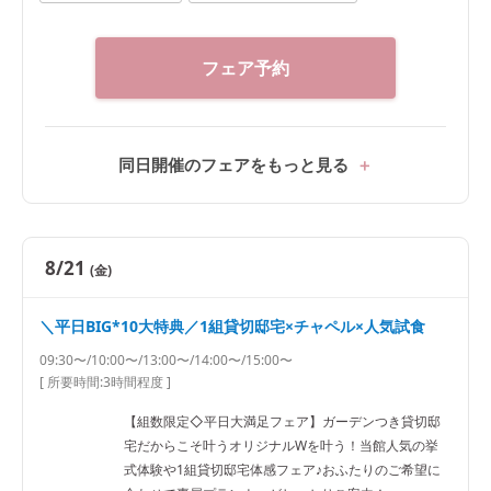
フェア予約
同日開催のフェアをもっと見る
8/21
(金)
＼平日BIG*10大特典／1組貸切邸宅×チャペル×人気試食
09:30〜/10:00〜/13:00〜/14:00〜/15:00〜
[ 所要時間:
3時間程度
]
【組数限定◇平日大満足フェア】ガーデンつき貸切邸
宅だからこそ叶うオリジナルWを叶う！当館人気の挙
式体験や1組貸切邸宅体感フェア♪おふたりのご希望に