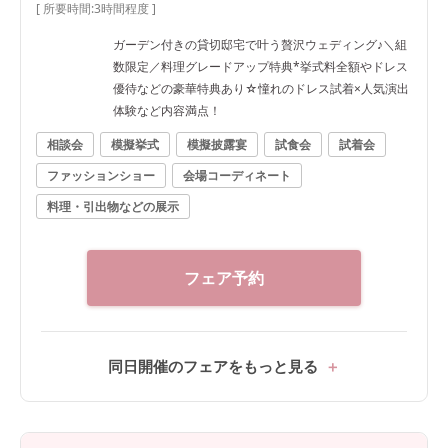
[ 所要時間:
3時間程度
]
ガーデン付きの貸切邸宅で叶う贅沢ウェディング♪＼組
数限定／料理グレードアップ特典*挙式料全額やドレス
優待などの豪華特典あり☆憧れのドレス試着×人気演出
体験など内容満点！
相談会
模擬挙式
模擬披露宴
試食会
試着会
ファッションショー
会場コーディネート
料理・引出物などの展示
フェア予約
同日開催のフェアをもっと見る