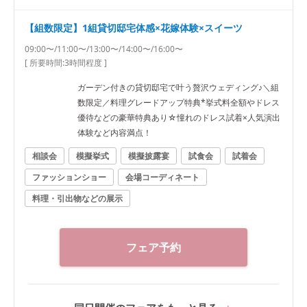
【組数限定】1組貸切邸宅体感×花嫁体験×スイーツ
09:00〜/11:00〜/13:00〜/14:00〜/16:00〜
[ 所要時間:
3時間程度
]
ガーデン付きの貸切邸宅で叶う贅沢ウェディング♪＼組
数限定／料理グレードアップ特典*挙式料全額やドレス
優待などの豪華特典あり☆憧れのドレス試着×人気演出
体験など内容満点！
相談会
模擬挙式
模擬披露宴
試食会
試着会
ファッションショー
会場コーディネート
料理・引出物などの展示
フェア予約