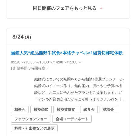
同日開催のフェアをもっと見る
8/24
(月)
当館人気*絶品熊野牛試食×本格チャペル×1組貸切邸宅体験
09:30〜/10:00〜/13:00〜/14:00〜/15:00〜
[ 所要時間:
3時間程度
]
結婚式についての疑問を０から相談♪専属プランナーが
結婚式のイメージ作り、館内案内、演出やご予算の相
談など、お二人に合わせたプランをご提案します。ガ
ーデンつき貸切邸宅だからこそ叶うオリジナルWを叶
えよう
相談会
模擬挙式
模擬披露宴
試食会
試着会
ファッションショー
会場コーディネート
料理・引出物などの展示