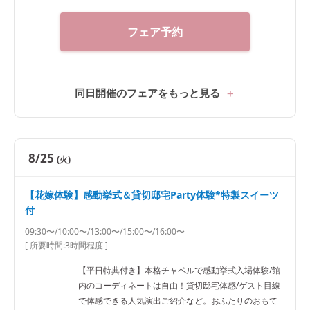
フェア予約
同日開催のフェアをもっと見る
8/25
(火)
【花嫁体験】感動挙式＆貸切邸宅Party体験*特製スイーツ
付
09:30〜/10:00〜/13:00〜/15:00〜/16:00〜
[ 所要時間:
3時間程度
]
【平日特典付き】本格チャペルで感動挙式入場体験/館
内のコーディネートは自由！貸切邸宅体感/ゲスト目線
で体感できる人気演出ご紹介など。おふたりのおもて