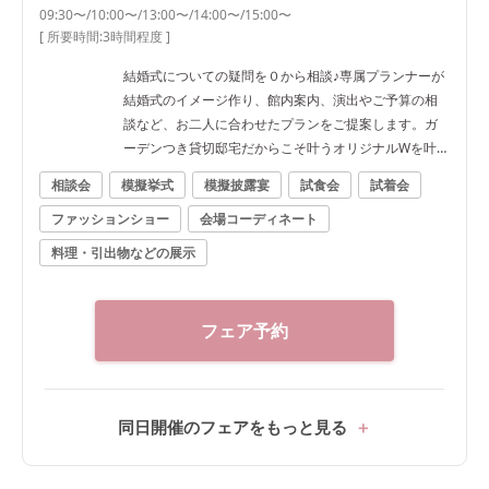
09:30〜/10:00〜/13:00〜/14:00〜/15:00〜
[ 所要時間:
3時間程度
]
結婚式についての疑問を０から相談♪専属プランナーが
結婚式のイメージ作り、館内案内、演出やご予算の相
談など、お二人に合わせたプランをご提案します。ガ
ーデンつき貸切邸宅だからこそ叶うオリジナルWを叶
えよう
相談会
模擬挙式
模擬披露宴
試食会
試着会
ファッションショー
会場コーディネート
料理・引出物などの展示
フェア予約
同日開催のフェアをもっと見る