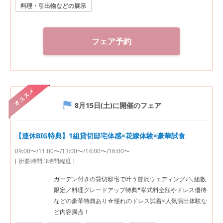
料理・引出物などの展示
フェア予約
オススメ
8月15日(土)
に開催のフェア
【連休BIG特典】1組貸切邸宅体感×花嫁体験×豪華試食
09:00〜/11:00〜/13:00〜/14:00〜/16:00〜
[ 所要時間:
3時間程度
]
ガーデン付きの貸切邸宅で叶う贅沢ウェディング♪＼組数
限定／料理グレードアップ特典*挙式料全額やドレス優待
などの豪華特典あり☆憧れのドレス試着×人気演出体験な
ど内容満点！