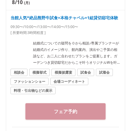
8/10
(月)
当館人気*絶品熊野牛試食×本格チャペル×1組貸切邸宅体験
09:30〜/10:00〜/13:00〜/14:00〜/15:00〜
[ 所要時間:
3時間程度
]
結婚式についての疑問を０から相談♪専属プランナーが
結婚式のイメージ作り、館内案内、演出やご予算の相
談など、お二人に合わせたプランをご提案します。ガ
ーデンつき貸切邸宅だからこそ叶うオリジナルWを叶
えよう
相談会
模擬挙式
模擬披露宴
試食会
試着会
ファッションショー
会場コーディネート
料理・引出物などの展示
フェア予約