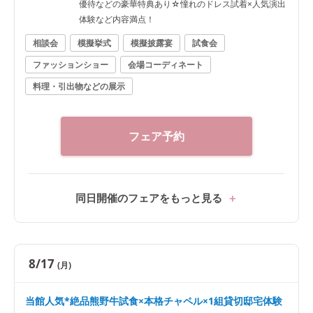
優待などの豪華特典あり☆憧れのドレス試着×人気演出
体験など内容満点！
相談会
模擬挙式
模擬披露宴
試食会
ファッションショー
会場コーディネート
料理・引出物などの展示
フェア予約
同日開催のフェアをもっと見る
8/17
(月)
当館人気*絶品熊野牛試食×本格チャペル×1組貸切邸宅体験