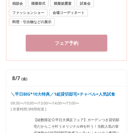
相談会
模擬挙式
模擬披露宴
試食会
ファッションショー
会場コーディネート
料理・引出物などの展示
フェア予約
8/7
(金)
＼平日BIG*10大特典／1組貸切邸宅×チャペル×人気試食
09:30〜/10:00〜/13:00〜/14:00〜/15:00〜
[ 所要時間:
3時間程度
]
【組数限定◇平日大満足フェア】ガーデンつき貸切邸
宅だからこそ叶うオリジナルWを叶う！当館人気の挙
式体験や1組貸切邸宅体感フェア♪おふたりのご希望に