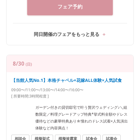
フェア予約
同日開催のフェアをもっと見る
8/30
(日)
【当館人気No.1】本格チャペル×花嫁ALL体験×人気試食
09:00〜/11:00〜/13:00〜/14:00〜/16:00〜
[ 所要時間:
3時間程度
]
ガーデン付きの貸切邸宅で叶う贅沢ウェディング♪＼組
数限定／料理グレードアップ特典*挙式料全額やドレス
優待などの豪華特典あり☆憧れのドレス試着×人気演出
体験など内容満点！
相談会
模擬挙式
模擬披露宴
試食会
試着会