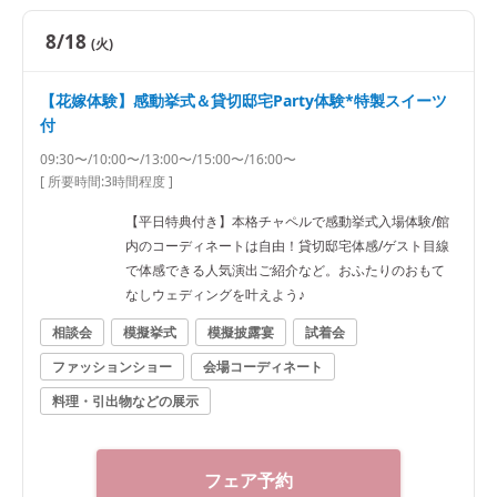
8/18
(火)
【花嫁体験】感動挙式＆貸切邸宅Party体験*特製スイーツ
付
09:30〜/10:00〜/13:00〜/15:00〜/16:00〜
[ 所要時間:
3時間程度
]
【平日特典付き】本格チャペルで感動挙式入場体験/館
内のコーディネートは自由！貸切邸宅体感/ゲスト目線
で体感できる人気演出ご紹介など。おふたりのおもて
なしウェディングを叶えよう♪
相談会
模擬挙式
模擬披露宴
試着会
ファッションショー
会場コーディネート
料理・引出物などの展示
フェア予約