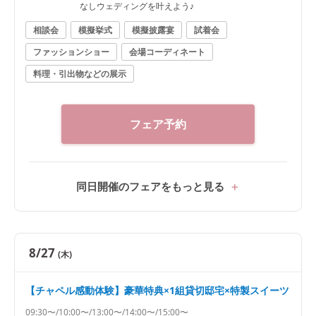
なしウェディングを叶えよう♪
相談会
模擬挙式
模擬披露宴
試着会
ファッションショー
会場コーディネート
料理・引出物などの展示
フェア予約
同日開催のフェアをもっと見る
8/27
(木)
【チャペル感動体験】豪華特典×1組貸切邸宅×特製スイーツ
09:30〜/10:00〜/13:00〜/14:00〜/15:00〜