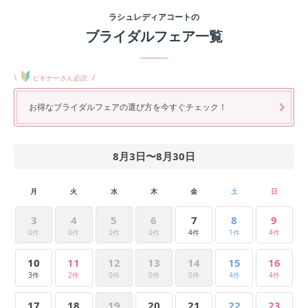
ラシュレディアコート
の
ブライダルフェア一覧
\
/
ビギナーさん必読
お得なブライダルフェアの選び方を今すぐチェック！
8月3日
〜
8月30日
月
火
水
木
金
土
日
3
4
5
6
7
8
9
0件
0件
0件
0件
4件
1件
4件
10
11
12
13
14
15
16
3件
2件
0件
0件
0件
4件
4件
17
18
19
20
21
22
23