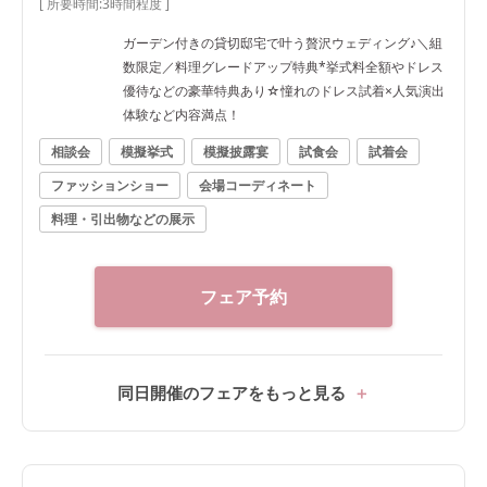
[ 所要時間:
3時間程度
]
ガーデン付きの貸切邸宅で叶う贅沢ウェディング♪＼組
数限定／料理グレードアップ特典*挙式料全額やドレス
優待などの豪華特典あり☆憧れのドレス試着×人気演出
体験など内容満点！
相談会
模擬挙式
模擬披露宴
試食会
試着会
ファッションショー
会場コーディネート
料理・引出物などの展示
フェア予約
同日開催のフェアをもっと見る