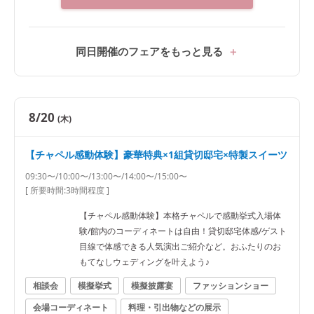
同日開催のフェアをもっと見る
8/20
(木)
【チャペル感動体験】豪華特典×1組貸切邸宅×特製スイーツ
09:30〜/10:00〜/13:00〜/14:00〜/15:00〜
[ 所要時間:
3時間程度
]
【チャペル感動体験】本格チャペルで感動挙式入場体
験/館内のコーディネートは自由！貸切邸宅体感/ゲスト
目線で体感できる人気演出ご紹介など。おふたりのお
もてなしウェディングを叶えよう♪
相談会
模擬挙式
模擬披露宴
ファッションショー
会場コーディネート
料理・引出物などの展示