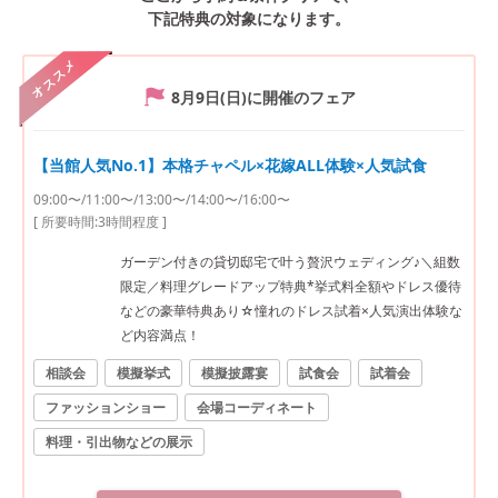
下記特典の対象になります。
オススメ
8月9日(日)
に開催のフェア
【当館人気No.1】本格チャペル×花嫁ALL体験×人気試食
09:00〜/11:00〜/13:00〜/14:00〜/16:00〜
[ 所要時間:
3時間程度
]
ガーデン付きの貸切邸宅で叶う贅沢ウェディング♪＼組数
限定／料理グレードアップ特典*挙式料全額やドレス優待
などの豪華特典あり☆憧れのドレス試着×人気演出体験な
ど内容満点！
相談会
模擬挙式
模擬披露宴
試食会
試着会
ファッションショー
会場コーディネート
料理・引出物などの展示