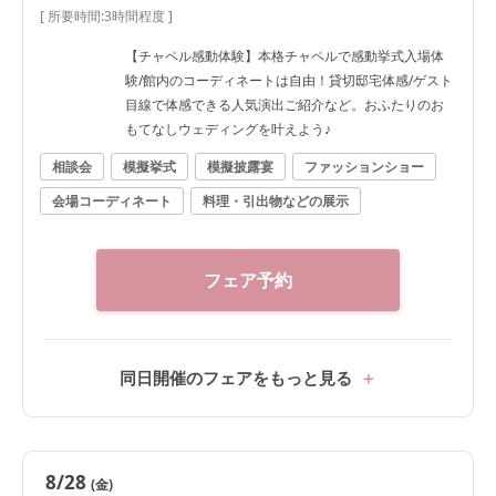
[ 所要時間:
3時間程度
]
【チャペル感動体験】本格チャペルで感動挙式入場体
験/館内のコーディネートは自由！貸切邸宅体感/ゲスト
目線で体感できる人気演出ご紹介など。おふたりのお
もてなしウェディングを叶えよう♪
相談会
模擬挙式
模擬披露宴
ファッションショー
会場コーディネート
料理・引出物などの展示
フェア予約
同日開催のフェアをもっと見る
8/28
(金)