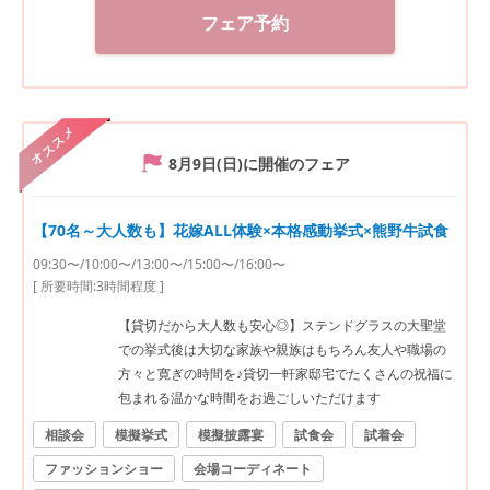
フェア予約
オススメ
8月9日(日)
に開催のフェア
【70名～大人数も】花嫁ALL体験×本格感動挙式×熊野牛試食
09:30〜/10:00〜/13:00〜/15:00〜/16:00〜
[ 所要時間:
3時間程度
]
【貸切だから大人数も安心◎】ステンドグラスの大聖堂
での挙式後は大切な家族や親族はもちろん友人や職場の
方々と寛ぎの時間を♪貸切一軒家邸宅でたくさんの祝福に
包まれる温かな時間をお過ごしいただけます
相談会
模擬挙式
模擬披露宴
試食会
試着会
ファッションショー
会場コーディネート