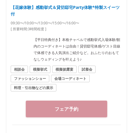
【花嫁体験】感動挙式＆貸切邸宅Party体験*特製スイーツ
付
09:30〜/10:00〜/13:00〜/15:00〜/16:00〜
[ 所要時間:
3時間程度
]
【平日特典付き】本格チャペルで感動挙式入場体験/館
内のコーディネートは自由！貸切邸宅体感/ゲスト目線
で体感できる人気演出ご紹介など。おふたりのおもて
なしウェディングを叶えよう♪
相談会
模擬挙式
模擬披露宴
試着会
ファッションショー
会場コーディネート
料理・引出物などの展示
フェア予約