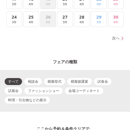
3件
4件
0件
3件
4件
4件
4件
24
25
26
27
28
29
30
3件
4件
0件
3件
4件
3件
4件
次へ
フェアの種類
すべて
相談会
模擬挙式
模擬披露宴
試食会
試着会
ファッションショー
会場コーディネート
料理・引出物などの展示
ここから予約＆条件クリアで、