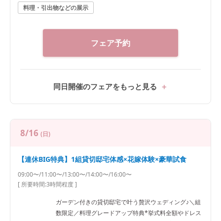
料理・引出物などの展示
フェア予約
同日開催のフェアをもっと見る
8/16
(日)
【連休BIG特典】1組貸切邸宅体感×花嫁体験×豪華試食
09:00〜/11:00〜/13:00〜/14:00〜/16:00〜
[ 所要時間:
3時間程度
]
ガーデン付きの貸切邸宅で叶う贅沢ウェディング♪＼組
数限定／料理グレードアップ特典*挙式料全額やドレス