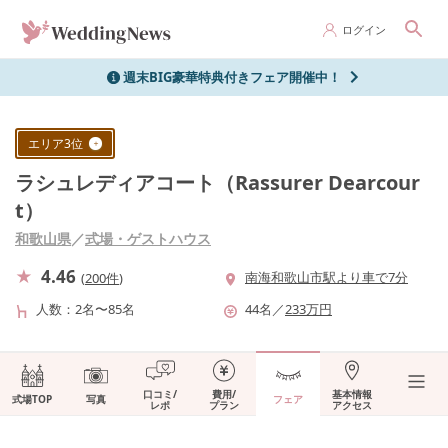
ログイン
週末BIG豪華特典付きフェア開催中！
エリア
3
位
ラシュレディアコート（Rassurer Dearcour
t）
和歌山県
／
式場・ゲストハウス
4.46
南海和歌山市駅より車で7分
(
200件
)
人数
2名〜85名
44
名
／
233
万円
口コミ/
費用/
基本情報
式場TOP
写真
フェア
レポ
プラン
アクセス