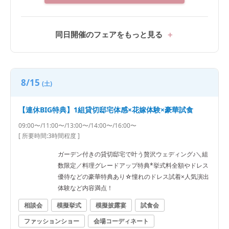
同日開催のフェアをもっと見る
8/15
(土)
【連休BIG特典】1組貸切邸宅体感×花嫁体験×豪華試食
09:00〜/11:00〜/13:00〜/14:00〜/16:00〜
[ 所要時間:
3時間程度
]
ガーデン付きの貸切邸宅で叶う贅沢ウェディング♪＼組
数限定／料理グレードアップ特典*挙式料全額やドレス
優待などの豪華特典あり☆憧れのドレス試着×人気演出
体験など内容満点！
相談会
模擬挙式
模擬披露宴
試食会
ファッションショー
会場コーディネート