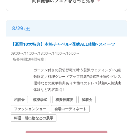
同日開催のフェアをもっと見る
8/29
(土)
【豪華10大特典】本格チャペル×花嫁ALL体験×スイーツ
09:00〜/11:00〜/13:00〜/14:00〜/16:00〜
[ 所要時間:
3時間程度
]
ガーデン付きの貸切邸宅で叶う贅沢ウェディング♪＼組
数限定／料理グレードアップ特典*挙式料全額やドレス
優待などの豪華特典あり☆憧れのドレス試着×人気演出
体験など内容満点！
相談会
模擬挙式
模擬披露宴
試着会
ファッションショー
会場コーディネート
料理・引出物などの展示