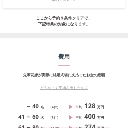
 ⑧③～⑥の持ち込み料無料♪

期間限定の嬉しい8大特典付プランに、

さらに、クラシカチャーター料半額分プレゼント！！

ここから予約＆条件クリアで、
下記特典の対象になります。
★38,000円相当　結婚式１周年記念ﾃﾞｨﾅｰｸﾙｰｽﾞペアﾁｹｯﾄ（＊挙式・
披露宴開催　基本アイテムご注文のお客様にかぎり）
費用
先輩花嫁が実際に結婚式場に支払ったお金の総額
どうやって平均を出したの？
128
~
40
名
(
4
件)
平均
万円
400
41
~
60
名
(
3
件)
平均
万円
274
61
~
80