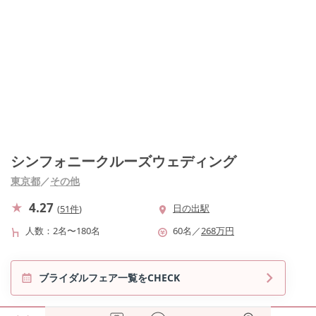
シンフォニークルーズウェディング
東京都
／
その他
4.27
日の出駅
(
51件
)
人数
2名〜180名
60
名
／
268
万円
ブライダルフェア一覧をCHECK