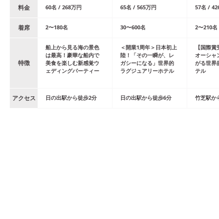
料金
60
名
/
268
万円
65
名
/
565
万円
57
名
/
42
着席
2
〜
180
名
30
〜
600
名
2
〜
210
名
船上から見る海の景色
＜開業1周年＞日本初上
【国際賞
は最高！豪華な船内で
陸！「その一瞬が、レ
オーシャ
特徴
美食を楽しむ新感覚ウ
ガシーになる」世界的
がる世界
ェディングパーティー
ラグジュアリーホテル
テル
アクセス
日の出
駅
から
徒歩
2
分
日の出
駅
から
徒歩
6
分
竹芝
駅
か