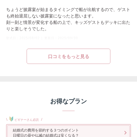
ちょうど披露宴が始まるタイミングで船が出航するので、ゲスト
も終始退屈しない披露宴になったと思います。
刻一刻と情景が変化する船の上で、キッズゲストもデッキに出た
りと楽しそうでした。
挙式日：
2025/08/02
|
更新日：
2025/09/30
口コミをもっと見る
お得なプラン
\
/
ビギナーさん必読
結婚式の費用を節約する３つのポイント
日曜日の昼や仏滅の結婚式は安くなる？