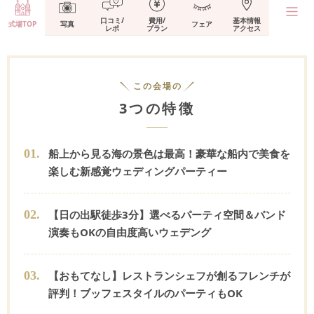
口コミ/
費用/
基本情報
式場TOP
写真
フェア
レポ
プラン
アクセス
この会場の
3つの特徴
0
1
.
船上から見る海の景色は最高！豪華な船内で美食を
楽しむ新感覚ウェディングパーティー
0
2
.
【日の出駅徒歩3分】選べるパーティ空間＆バンド
演奏もOKの自由度高いウェデング
0
3
.
【おもてなし】レストランシェフが創るフレンチが
評判！ブッフェスタイルのパーティもOK