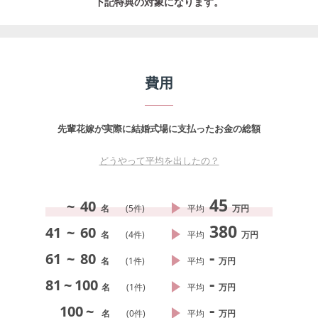
下記特典の対象になります。
費用
先輩花嫁が実際に結婚式場に支払ったお金の総額
どうやって平均を出したの？
45
~
40
名
(
5
件)
平均
万円
380
41
~
60
名
(
4
件)
平均
万円
-
61
~
80
名
(
1
件)
平均
万円
-
81
~
100
名
(
1
件)
平均
万円
-
100
~
名
(
0
件)
平均
万円