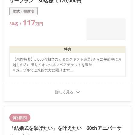
リープラン 30名様 1,170,000円
挙式・披露宴
117
30
名 /
万
円
特典
【来館特典】5,000円相当のカタログギフト進呈♪さらに午前中にお
越しの方に限りイオンシネマペアチケットを進呈

※カップルでご来館の方に限ります

※初回来館時にこちらの画面をご提示ください
詳しく見る
特別割引
「結婚式を挙げたい」を叶えたい 60thアニバーサ