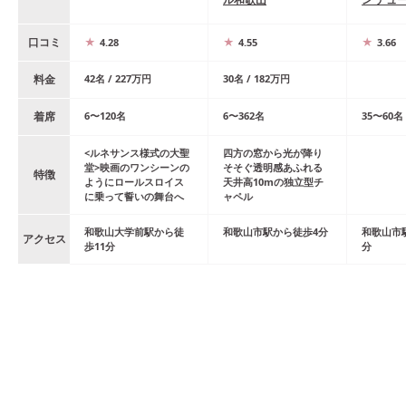
口コミ
4.28
4.55
3.66
料金
42
名
/
227
万円
30
名
/
182
万円
着席
6
〜
120
名
6
〜
362
名
35
〜
60
名
<ルネサンス様式の大聖
四方の窓から光が降り
堂>映画のワンシーンの
そそぐ透明感あふれる
特徴
ようにロールスロイス
天井高10mの独立型チ
に乗って誓いの舞台へ
ャペル
和歌山大学前
駅
から
徒
和歌山市
駅
から
徒歩
4
分
和歌山市
アクセス
歩
11
分
分