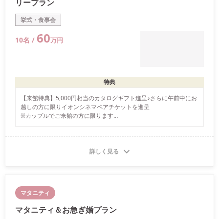
リープラン
挙式・食事会
60
10
名 /
万
円
特典
【来館特典】5,000円相当のカタログギフト進呈♪さらに午前中にお
越しの方に限りイオンシネマペアチケットを進呈

※カップルでご来館の方に限ります

※初回来館時にこちらの画面をご提示ください
詳しく見る
マタニティ
マタニティ＆お急ぎ婚プラン