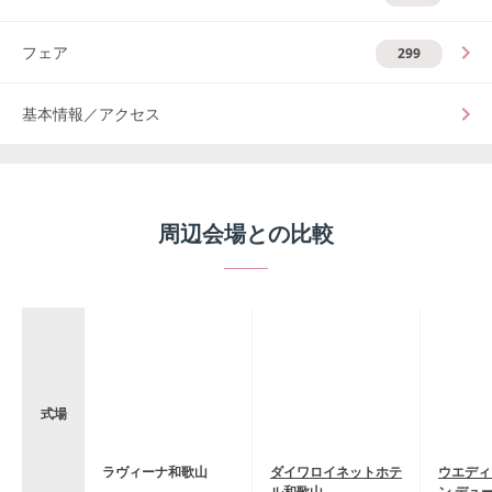
フェア
299
基本情報／アクセス
周辺会場との比較
式場
ラヴィーナ和歌山
ダイワロイネットホテ
ウエディ
ル和歌山
ン デュ