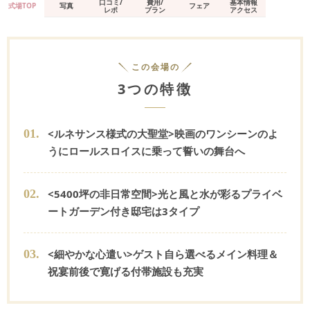
口コミ/
費用/
基本情報
式場TOP
写真
フェア
レポ
プラン
アクセス
この会場の
3つの特徴
0
1
.
<ルネサンス様式の大聖堂>映画のワンシーンのよ
うにロールスロイスに乗って誓いの舞台へ
0
2
.
<5400坪の非日常空間>光と風と水が彩るプライベ
ートガーデン付き邸宅は3タイプ
0
3
.
<細やかな心遣い>ゲスト自ら選べるメイン料理＆
祝宴前後で寛げる付帯施設も充実