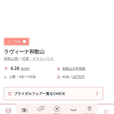
エリア
4
位
ラヴィーナ和歌山
和歌山県
／
式場・ゲストハウス
4.28
和歌山大学前駅
(
91件
)
人数
6名〜120名
42
名
／
227
万円
ブライダルフェア一覧をCHECK