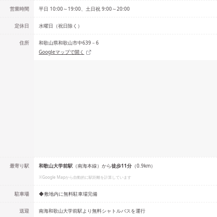
営業時間
平日 10:00～19:00、土日祝 9:00～20:00
定休日
水曜日（祝日除く）
住所
和歌山県和歌山市中639－6
Googleマップで開く
最寄り駅
和歌山大学前
駅
（
南海本線
）
から
徒歩
11
分
（
0.9
km）
※Google Mapから自動的に駅距離を計算しています
駐車場
◆敷地内に無料駐車場完備
送迎
南海和歌山大学前駅より無料シャトルバスを運行