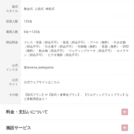
挙式
教会式
人前式
神前式
スタイル
収容人数
120
名
着席人数
6名
〜
120名
持込料金
ドレス・衣装（持込不可）・装花（持込不可）・ブーケ（無料）・引き出物
（持込不可）・引き菓子（持込不可）・印刷物（無料）・音源（無料）・DVD
（無料）・飲み物（持込不可）・ウェディングケーキ（持込不可）・カメラマ
ン（持込不可）・ビデオ撮影（持込不可）
公式
@
laviena_wakayama
インスタ
公式
公式ウェブサイトはこちら
サイト
その他
【挙式プラン】や【挙式＋食事会プラン】、【ウエディングフォトプラン】な
ど多数用意あり！
料金・支払いについて
施設サービス