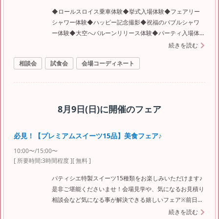
◆ロールスロイス乗車体験◆挙式入場体験◆フェアリー
シャワー体験◆ハッピー記念撮影◆祝福のバブルシャワ
ー体験◆大空へバルーンリリース体験◆パーティ入場体
験◆スイーツ試食
続きを読む
相談会
試食会
会場コーディネート
8月9日(日)
に開催のフェア
必見！【プレミアムスイーツ15品】美食フェア♪
10:00〜/15:00〜
[ 所要時間:
3時間程度
]
[ 無料 ]
パティシエ特製スイーツ15種類をお楽しみいただけます♪
是非ご堪能くださいませ！会場見学や、気になるお見積り
相談会など気になる事が解決できる嬉しいフェア※前日ま
での予約が必要です。
続きを読む