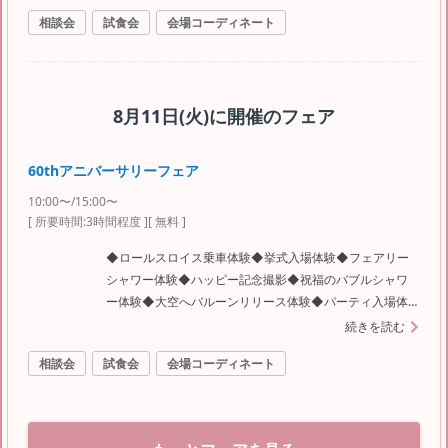
相談会
試食会
会場コーディネート
8月11日(火)
に開催のフェア
60thアニバーサリーフェア
10:00〜/15:00〜
[ 所要時間:
3時間程度
]
[ 無料 ]
◆ロールスロイス乗車体験◆挙式入場体験◆フェアリー
シャワー体験◆ハッピー記念撮影◆祝福のバブルシャワ
ー体験◆大空へバルーンリリース体験◆パーティ入場体
験◆スイーツ試食
続きを読む
相談会
試食会
会場コーディネート