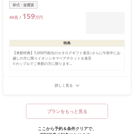
挙式・披露宴
159
40
名 /
万
円
特典
【来館特典】5,000円相当のカタログギフト進呈♪さらに午前中にお
越しの方に限りイオンシネマペアチケットを進呈

※カップルでご来館の方に限ります

※初回来館時にこちらの画面をご提示ください
詳しく見る
プランをもっと見る
ここから予約＆条件クリアで、