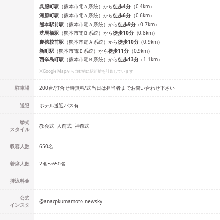
呉服町
駅
（
熊本市電Ａ系統
）
から
徒歩
4
分
（
0.4
km）
河原町
駅
（
熊本市電Ａ系統
）
から
徒歩
6
分
（
0.6
km）
熊本駅前
駅
（
熊本市電Ａ系統
）
から
徒歩
9
分
（
0.7
km）
洗馬橋
駅
（
熊本市電Ｂ系統
）
から
徒歩
10
分
（
0.8
km）
慶徳校前
駅
（
熊本市電Ａ系統
）
から
徒歩
10
分
（
0.9
km）
新町
駅
（
熊本市電Ｂ系統
）
から
徒歩
11
分
（
0.9
km）
西辛島町
駅
（
熊本市電Ｂ系統
）
から
徒歩
13
分
（
1.1
km）
※Google Mapから自動的に駅距離を計算しています
駐車場
200台/打合せ時無料/式当日は担当者までお問い合わせ下さい
送迎
ホテル送迎バス有
挙式
教会式
人前式
神前式
スタイル
収容人数
650
名
着席人数
2名
〜
650名
持込料金
公式
@
anacpkumamoto_newsky
インスタ