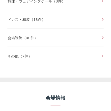
料理・ウェディングケーキ
（
3
件）
ドレス・和装
（
13
件）
会場装飾
（
40
件）
その他
（
7
件）
会場情報