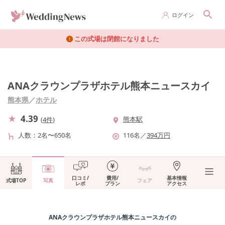
ログイン
この式場は閉館になりました
ANAクラウンプラザホテル熊本ニュースカイ
熊本県
／
ホテル
4.39
熊本駅
(
4件
)
人数
2名〜650名
116
名
／
394
万円
口コミ/
費用/
基本情報
式場TOP
写真
フェア
レポ
プラン
アクセス
ANAクラウンプラザホテル熊本ニュースカイ
の