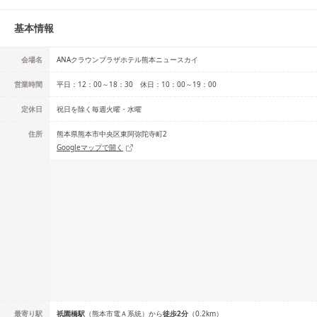
基本情報
会場名
ANAクラウンプラザホテル熊本ニュースカイ
営業時間
平日：12：00～18：30 休日：10：00～19：00
定休日
祝日を除く毎週火曜・水曜
住所
熊本県熊本市中央区東阿弥陀寺町2
Googleマップで開く
最寄り駅
祇園橋
駅
（
熊本市電Ａ系統
）
から
徒歩
2
分
（
0.2
km）