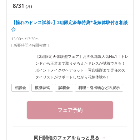
8/31
(月)
【憧れのドレス試着♪】2組限定豪華特典*花嫁体験付き相談
会
13:00〜/13:30〜
[ 所要時間:
4時間程度
]
【2組限定★体験型フェア】お洒落花嫁人気No.1！トレ
ンドから王道まで取りそろえたドレスが試着できる！
ポイントメイクやヘアセット・写真撮影まで専任のス
タイリストがサポートしながら花嫁体験を♪
相談会
模擬挙式
試着会
料理・引出物などの展示
フェア予約
同日開催のフェアをもっと見る