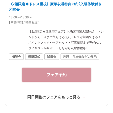
《2組限定◆ドレス重視》豪華衣裳特典×挙式入場体験付き
相談会
13:00〜/13:30〜
[ 所要時間:
4時間程度
]
【2組限定★体験型フェア】お洒落花嫁人気No.1！トレ
ンドから王道まで取りそろえたドレスが試着できる！
ポイントメイクやヘアセット・写真撮影まで専任のス
タイリストがサポートしながら花嫁体験を♪
相談会
模擬挙式
試着会
料理・引出物などの展示
フェア予約
同日開催のフェアをもっと見る