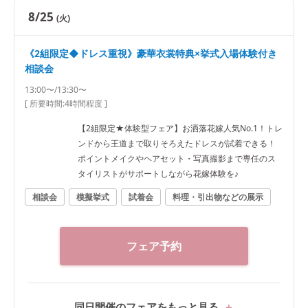
8/25
(火)
《2組限定◆ドレス重視》豪華衣裳特典×挙式入場体験付き
相談会
13:00〜/13:30〜
[ 所要時間:
4時間程度
]
【2組限定★体験型フェア】お洒落花嫁人気No.1！トレ
ンドから王道まで取りそろえたドレスが試着できる！
ポイントメイクやヘアセット・写真撮影まで専任のス
タイリストがサポートしながら花嫁体験を♪
相談会
模擬挙式
試着会
料理・引出物などの展示
フェア予約
同日開催のフェアをもっと見る