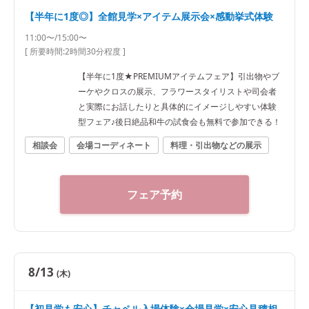
【半年に1度◎】全館見学×アイテム展示会×感動挙式体験
11:00〜/15:00〜
[ 所要時間:
2時間30分程度
]
【半年に1度★PREMIUMアイテムフェア】引出物やブ
ーケやクロスの展示、フラワースタイリストや司会者
と実際にお話したりと具体的にイメージしやすい体験
型フェア♪後日絶品和牛の試食会も無料で参加できる！
相談会
会場コーディネート
料理・引出物などの展示
フェア予約
8/13
(木)
【初見学も安心】チャペル入場体験×会場見学×安心見積相