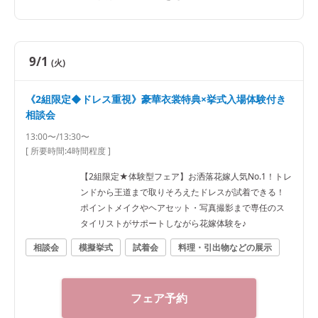
9/1
(火)
《2組限定◆ドレス重視》豪華衣裳特典×挙式入場体験付き
相談会
13:00〜/13:30〜
[ 所要時間:
4時間程度
]
【2組限定★体験型フェア】お洒落花嫁人気No.1！トレ
ンドから王道まで取りそろえたドレスが試着できる！
ポイントメイクやヘアセット・写真撮影まで専任のス
タイリストがサポートしながら花嫁体験を♪
相談会
模擬挙式
試着会
料理・引出物などの展示
フェア予約