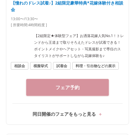
【憧れのドレス試着♪】2組限定豪華特典*花嫁体験付き相談
会
13:00〜/13:30〜
[ 所要時間:
4時間程度
]
【2組限定★体験型フェア】お洒落花嫁人気No.1！トレ
ンドから王道まで取りそろえたドレスが試着できる！
ポイントメイクやヘアセット・写真撮影まで専任のス
タイリストがサポートしながら花嫁体験を♪
相談会
模擬挙式
試着会
料理・引出物などの展示
フェア予約
同日開催のフェアをもっと見る