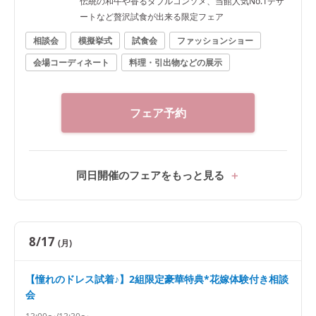
伝統の和牛や香るダブルコンソメ、当館人気No.1デザ
ートなど贅沢試食が出来る限定フェア
相談会
模擬挙式
試食会
ファッションショー
会場コーディネート
料理・引出物などの展示
フェア予約
同日開催のフェアをもっと見る
8/17
(月)
【憧れのドレス試着♪】2組限定豪華特典*花嫁体験付き相談
会