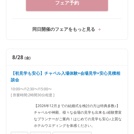
フェア予約
同日開催のフェアをもっと見る
8/28
(金)
【初見学も安心】チャペル入場体験×会場見学×安心見積相
談会
10:00〜/12:30〜/15:00〜
[ 所要時間:
2時間30分程度
]
【2026年12月までの結婚式を検討の方は特典多数♪】
チャペルや神殿、様々な会場の見学も出来る♪経験豊富
なプランナーがご案内！はじめての見学も安心♪上質な
ホテルウエディングを体感ください。