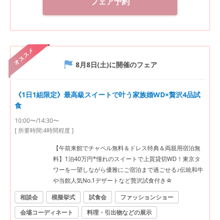
フェア予約
オススメ
8月8日(土)
に開催のフェア
《1日1組限定》最高級スイートで叶う家族婚WD×贅沢4品試
食
10:00〜/14:30〜
[ 所要時間:
4時間程度
]
【午前来館でチャペル無料＆ドレス特典＆両親用宿泊無
料】1泊40万円*憧れのスイートで上質貸切WD！東京タ
ワーを一望しながら優雅にご宿泊まで過ごせる♪伝統和牛
や当館人気No.1デザートなど贅沢試食付き☆
相談会
模擬挙式
試食会
ファッションショー
会場コーディネート
料理・引出物などの展示