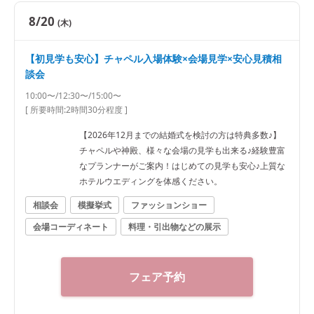
8/20
(木)
【初見学も安心】チャペル入場体験×会場見学×安心見積相
談会
10:00〜/12:30〜/15:00〜
[ 所要時間:
2時間30分程度
]
【2026年12月までの結婚式を検討の方は特典多数♪】
チャペルや神殿、様々な会場の見学も出来る♪経験豊富
なプランナーがご案内！はじめての見学も安心♪上質な
ホテルウエディングを体感ください。
相談会
模擬挙式
ファッションショー
会場コーディネート
料理・引出物などの展示
フェア予約