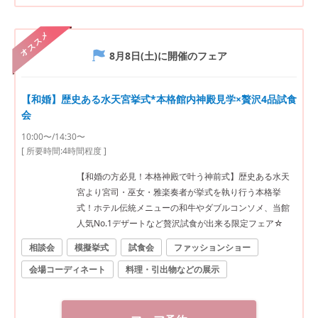
オススメ
8月8日(土)
に開催のフェア
【和婚】歴史ある水天宮挙式*本格館内神殿見学×贅沢4品試食
会
10:00〜/14:30〜
[ 所要時間:
4時間程度
]
【和婚の方必見！本格神殿で叶う神前式】歴史ある水天
宮より宮司・巫女・雅楽奏者が挙式を執り行う本格挙
式！ホテル伝統メニューの和牛やダブルコンソメ、当館
人気No.1デザートなど贅沢試食が出来る限定フェア☆
相談会
模擬挙式
試食会
ファッションショー
会場コーディネート
料理・引出物などの展示