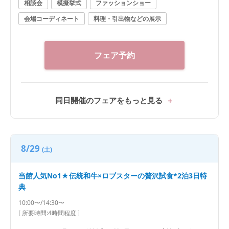
相談会
模擬挙式
ファッションショー
会場コーディネート
料理・引出物などの展示
フェア予約
同日開催のフェアをもっと見る
8/29
(土)
当館人気No1★伝統和牛×ロブスターの贅沢試食*2泊3日特
典
10:00〜/14:30〜
[ 所要時間:
4時間程度
]