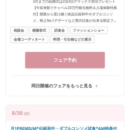
3月までの結婚式は2泊3日デラックス宿泊プレゼント
【午前来館でチャペル20万円相当無料＆入場体験特典
付】開業から受け継ぐ絶品伝統和牛やダブルコンソ
メ、映えNo.1デザートなど贅沢試食が出来る限定フェ
ア
相談会
模擬挙式
試食会
ファッションショー
会場コーディネート
料理・引出物などの展示
フェア予約
同日開催のフェアをもっと見る
8/30
(日)
月1PREMIUM*伝統和牛・ダブルコンソメ試食*AM特典付