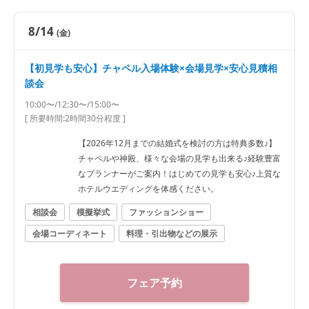
8/14
(金)
【初見学も安心】チャペル入場体験×会場見学×安心見積相
談会
10:00〜/12:30〜/15:00〜
[ 所要時間:
2時間30分程度
]
【2026年12月までの結婚式を検討の方は特典多数♪】
チャペルや神殿、様々な会場の見学も出来る♪経験豊富
なプランナーがご案内！はじめての見学も安心♪上質な
ホテルウエディングを体感ください。
相談会
模擬挙式
ファッションショー
会場コーディネート
料理・引出物などの展示
フェア予約