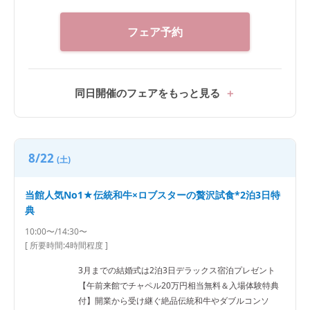
フェア予約
同日開催のフェアをもっと見る
8/22
(土)
当館人気No1★伝統和牛×ロブスターの贅沢試食*2泊3日特
典
10:00〜/14:30〜
[ 所要時間:
4時間程度
]
3月までの結婚式は2泊3日デラックス宿泊プレゼント
【午前来館でチャペル20万円相当無料＆入場体験特典
付】開業から受け継ぐ絶品伝統和牛やダブルコンソ