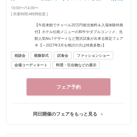
10:00〜/14:30〜
[ 所要時間:
4時間程度
]
【午前来館でチャペル20万円相当無料＆入場体験特典
付】ホテル伝統メニューの和牛やダブルコンソメ、当
館人気No.1デザートなど贅沢試食が出来る限定フェア
☆【～2027年3月を検討の方は特典多数♪】
相談会
模擬挙式
試食会
ファッションショー
会場コーディネート
料理・引出物などの展示
フェア予約
同日開催のフェアをもっと見る