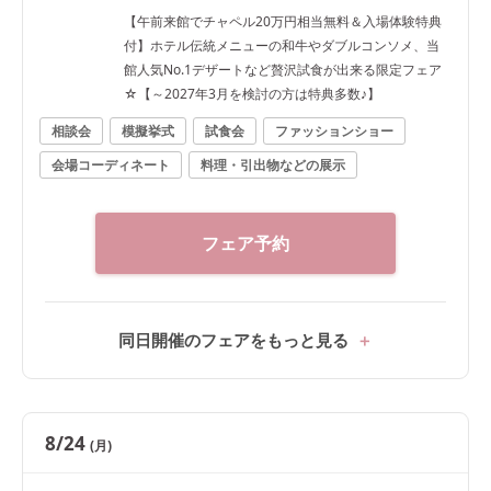
【午前来館でチャペル20万円相当無料＆入場体験特典
付】ホテル伝統メニューの和牛やダブルコンソメ、当
館人気No.1デザートなど贅沢試食が出来る限定フェア
☆【～2027年3月を検討の方は特典多数♪】
相談会
模擬挙式
試食会
ファッションショー
会場コーディネート
料理・引出物などの展示
フェア予約
同日開催のフェアをもっと見る
8/24
(月)