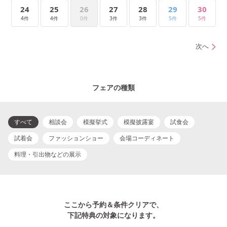
24
25
26
27
28
29
30
4件
4件
0件
3件
3件
5件
5件
次へ
フェアの種類
すべて
相談会
模擬挙式
模擬披露宴
試食会
試着会
ファッションショー
会場コーディネート
料理・引出物などの展示
ここから予約＆条件クリアで、
下記特典の対象になります。