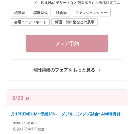
メ、映えNo.1デザートなど贅沢試食が出来る限定フェ
ア
相談会
模擬挙式
試食会
ファッションショー
会場コーディネート
料理・引出物などの展示
フェア予約
同日開催のフェアをもっと見る
8/23
(日)
月1PREMIUM*伝統和牛・ダブルコンソメ試食*AM特典付
10:00〜/14:30〜
[ 所要時間:
4時間程度
]