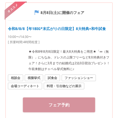
オススメ
8月8日(土)
に開催のフェア
令和8/8/8【年1BIG*末広がりの日限定】8大特典×和牛試食
10:00〜/14:30〜
[ 所要時間:
4時間程度
]
★令和8年8月8日限定！最大8大特典をご用意★「∞（無
限）」にちなみ、ドレスの上限フリーなど8大特典付きフ
ェア！さらに3月までの結婚式は2泊3日宿泊プレゼント！
午前来館はチャペル挙式無料に♪
相談会
模擬挙式
試食会
ファッションショー
会場コーディネート
料理・引出物などの展示
フェア予約