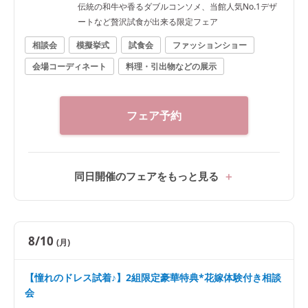
伝統の和牛や香るダブルコンソメ、当館人気No.1デザ
ートなど贅沢試食が出来る限定フェア
相談会
模擬挙式
試食会
ファッションショー
会場コーディネート
料理・引出物などの展示
フェア予約
同日開催のフェアをもっと見る
8/10
(月)
【憧れのドレス試着♪】2組限定豪華特典*花嫁体験付き相談
会