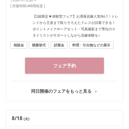
13:00〜/13:30〜
[ 所要時間:
4時間程度
]
【2組限定★体験型フェア】お洒落花嫁人気No.1！トレ
ンドから王道まで取りそろえたドレスが試着できる！
ポイントメイクやヘアセット・写真撮影まで専任のス
タイリストがサポートしながら花嫁体験を♪
相談会
模擬挙式
試着会
料理・引出物などの展示
フェア予約
同日開催のフェアをもっと見る
8/18
(火)