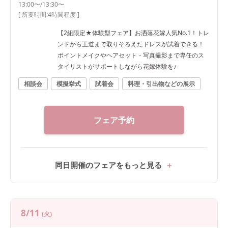
13:00〜/13:30〜
[ 所要時間:
4時間程度
]
【2組限定★体験型フェア】お洒落花嫁人気No.1！トレ
ンドから王道まで取りそろえたドレスが試着できる！
ポイントメイクやヘアセット・写真撮影まで専任のス
タイリストがサポートしながら花嫁体験を♪
相談会
模擬挙式
試着会
料理・引出物などの展示
フェア予約
同日開催のフェアをもっと見る
8/11
(火)