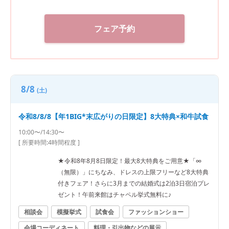
フェア予約
8/8
(土)
令和8/8/8【年1BIG*末広がりの日限定】8大特典×和牛試食
10:00〜/14:30〜
[ 所要時間:
4時間程度
]
★令和8年8月8日限定！最大8大特典をご用意★「∞
（無限）」にちなみ、ドレスの上限フリーなど8大特典
付きフェア！さらに3月までの結婚式は2泊3日宿泊プレ
ゼント！午前来館はチャペル挙式無料に♪
相談会
模擬挙式
試食会
ファッションショー
会場コーディネート
料理・引出物などの展示