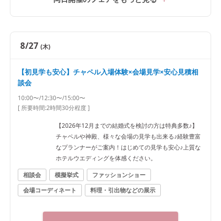
8/27
(木)
【初見学も安心】チャペル入場体験×会場見学×安心見積相
談会
10:00〜/12:30〜/15:00〜
[ 所要時間:
2時間30分程度
]
【2026年12月までの結婚式を検討の方は特典多数♪】
チャペルや神殿、様々な会場の見学も出来る♪経験豊富
なプランナーがご案内！はじめての見学も安心♪上質な
ホテルウエディングを体感ください。
相談会
模擬挙式
ファッションショー
会場コーディネート
料理・引出物などの展示