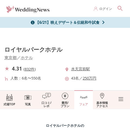
ログイン
【6/21】映えデザート＆伝統和牛試食
ロイヤルパークホテル
東京都
／
ホテル
4.31
水天宮前駅
(
832件
)
人数
6名〜550名
43
名
／
250
万円
口コミ/
費用/
基本情報
式場TOP
写真
フェア
レポ
プラン
アクセス
ロイヤルパークホテル
の