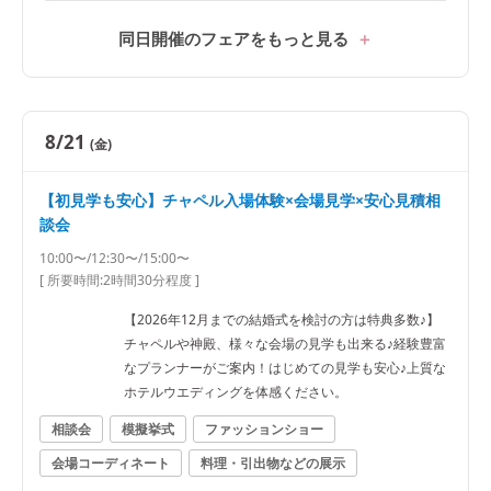
同日開催のフェアをもっと見る
8/21
(金)
【初見学も安心】チャペル入場体験×会場見学×安心見積相
談会
10:00〜/12:30〜/15:00〜
[ 所要時間:
2時間30分程度
]
【2026年12月までの結婚式を検討の方は特典多数♪】
チャペルや神殿、様々な会場の見学も出来る♪経験豊富
なプランナーがご案内！はじめての見学も安心♪上質な
ホテルウエディングを体感ください。
相談会
模擬挙式
ファッションショー
会場コーディネート
料理・引出物などの展示