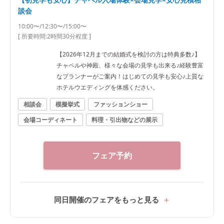
談会
10:00〜/12:30〜/15:00〜
[ 所要時間:
2時間30分程度
]
【2026年12月までの結婚式を検討の方は特典多数♪】
チャペルや神殿、様々な会場の見学も出来る♪経験豊富
なプランナーがご案内！はじめての見学も安心♪上質な
ホテルウエディングを体感ください。
相談会
模擬挙式
ファッションショー
会場コーディネート
料理・引出物などの展示
フェア予約
同日開催のフェアをもっと見る