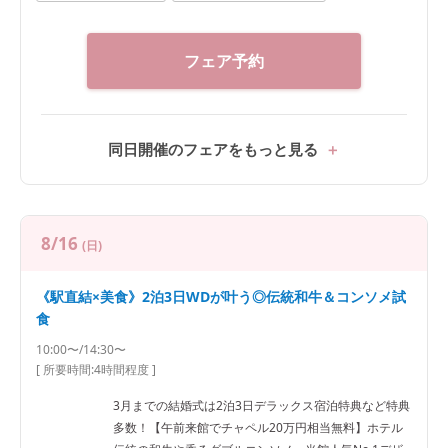
フェア予約
同日開催のフェアをもっと見る
8/16
(日)
《駅直結×美食》2泊3日WDが叶う◎伝統和牛＆コンソメ試
食
10:00〜/14:30〜
[ 所要時間:
4時間程度
]
3月までの結婚式は2泊3日デラックス宿泊特典など特典
多数！【午前来館でチャペル20万円相当無料】ホテル