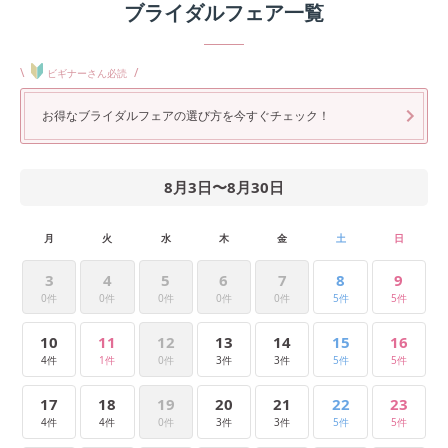
ブライダルフェア一覧
\
/
ビギナーさん必読
お得なブライダルフェアの選び方を今すぐチェック！
8月3日
〜
8月30日
月
火
水
木
金
土
日
3
4
5
6
7
8
9
0件
0件
0件
0件
0件
5件
5件
10
11
12
13
14
15
16
4件
1件
0件
3件
3件
5件
5件
17
18
19
20
21
22
23
4件
4件
0件
3件
3件
5件
5件