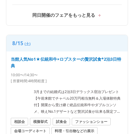
同日開催のフェアをもっと見る
8/15
(土)
当館人気No1★伝統和牛×ロブスターの贅沢試食*2泊3日特
典
10:00〜/14:30〜
[ 所要時間:
4時間程度
]
3月までの結婚式は2泊3日デラックス宿泊プレゼント
【午前来館でチャペル20万円相当無料＆入場体験特典
付】開業から受け継ぐ絶品伝統和牛やダブルコンソ
メ、映えNo.1デザートなど贅沢試食が出来る限定フェ
ア
相談会
模擬挙式
試食会
ファッションショー
会場コーディネート
料理・引出物などの展示