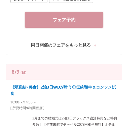
フェア予約
同日開催のフェアをもっと見る
8/9
(日)
《駅直結×美食》2泊3日WDが叶う◎伝統和牛＆コンソメ試
食
10:00〜/14:30〜
[ 所要時間:
4時間程度
]
3月までの結婚式は2泊3日デラックス宿泊特典など特典
多数！【午前来館でチャペル20万円相当無料】ホテル