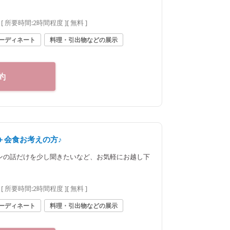
[ 所要時間:
2時間程度
]
[ 無料 ]
ーディネート
料理・引出物などの展示
約
＋会食お考えの方♪
ンの話だけを少し聞きたいなど、お気軽にお越し下
[ 所要時間:
2時間程度
]
[ 無料 ]
ーディネート
料理・引出物などの展示