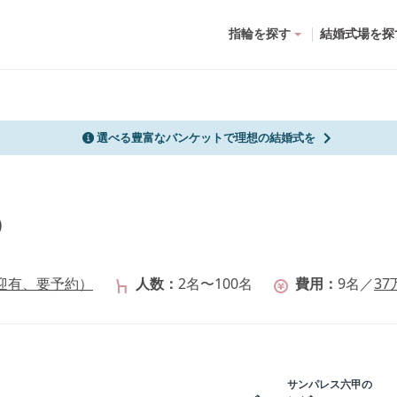
指輪を探す
結婚式場を探
選べる豊富なバンケットで理想の結婚式を
）
迎有、要予約）
人数
2名〜100名
費用
9
名
／
37
サンパレス六甲
の