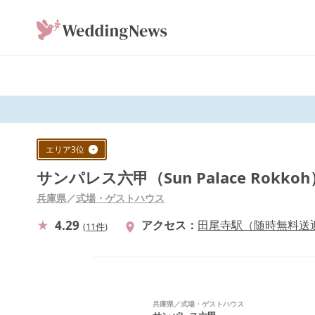
エリア
3
位
サンパレス六甲（Sun Palace Rokkoh
兵庫県
／
式場・ゲストハウス
4.29
アクセス
田尾寺駅（随時無料送
(
11件
)
兵庫県
／
式場・ゲストハウス