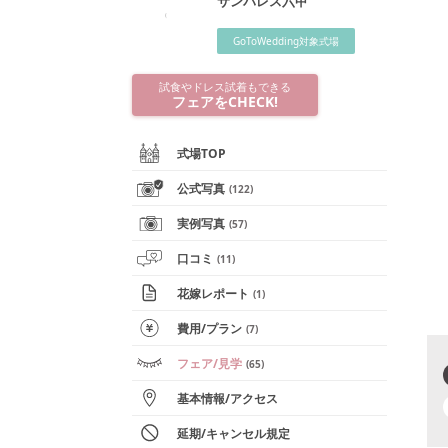
サンパレス六甲
GoToWedding対象式場
試食やドレス試着もできる
フェアをCHECK!
式場TOP
公式写真
(
122
)
実例写真
(
57
)
口コミ
(
11
)
花嫁レポート
(
1
)
費用/
プラン
(
7
)
フェア
/見学
(
65
)
基本情報
/
アクセス
延期/キャンセル規定