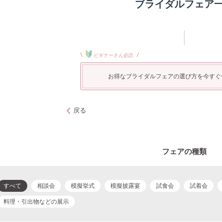
ブライダルフェア
\
/
ビギナーさん必読
お得なブライダルフェアの選び方を今すぐ
戻る
フェアの種類
すべて
相談会
模擬挙式
模擬披露宴
試食会
試着会
料理・引出物などの展示