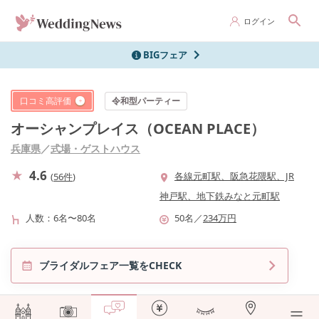
ログイン
BIGフェア
口コミ高評価
令和型パーティー
オーシャンプレイス（OCEAN PLACE）
兵庫県
／
式場・ゲストハウス
4.6
各線元町駅、阪急花隈駅、JR
(
56件
)
神戸駅、地下鉄みなと元町駅
人数
6名〜80名
50
名
／
234
万円
ブライダルフェア一覧をCHECK