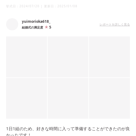
披露宴の乾杯時にカーテンが開き、陽の光がとても綺麗に入り、
挙式日：
2024/07/20
|
更新日：
2025/01/08
神戸を象徴としたモザイクやポートタワーを見ることができま
す。夕暮れ時にデザートビュッフェを外で行えたので、様々な景
yuimorioka618_
色を楽しむことができました。
レポートを詳しく見る
5
結婚式の満足度
1日1組のため、好きな時間に入って準備することができたのが良
かったです！