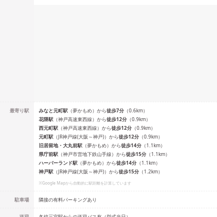
最寄り駅
みなと元町
駅
（
夢かもめ
）
から
徒歩
7
分
（
0.6
km）
花隈
駅
（
神戸高速東西線
）
から
徒歩
12
分
（
0.9
km）
西元町
駅
（
神戸高速東西線
）
から
徒歩
12
分
（
0.9
km）
元町
駅
（
JR神戸線(大阪～神戸)
）
から
徒歩
12
分
（
0.9
km）
旧居留地・大丸前
駅
（
夢かもめ
）
から
徒歩
14
分
（
1.1
km）
県庁前
駅
（
神戸市営地下鉄山手線
）
から
徒歩
15
分
（
1.1
km）
ハーバーランド
駅
（
夢かもめ
）
から
徒歩
14
分
（
1.1
km）
神戸
駅
（
JR神戸線(大阪～神戸)
）
から
徒歩
15
分
（
1.2
km）
※Google Mapから自動的に駅距離を計算しています
駐車場
隣接の有料パーキングあり
送迎
各線三宮駅からの送迎バス有（挙式当日）