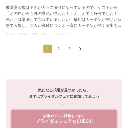
披露宴会場は全面がガラス張りになっているので、ゲストから
「どの席からも外の景色が見えた！」と、とても好評でした！
私たちは緊張して忘れていましたが、最初はカーテンが閉じた状
態で入場し、二人が高砂につくと一斉にカーテンが開く演出をし
たところ、日の光が綺麗に入り、神戸の景色が目の前に広がった
挙式日：
2024/06/08
|
更新日：
2024/09/30
瞬間、ゲストから歓声と拍手が上がっていました！
1
2
3
80名での披露宴でしたが、長卓と円卓を組み合わせて席を配置す
ることで団体のゲストが別々にならず、一つのテーブルにご案内
できたため、まとまりがあり良かったです。
気になる式場が見つかったら、
まずはブライダルフェアに参加してみよう
試食やドレス試着もできる
ブライダルフェアをCHECK!