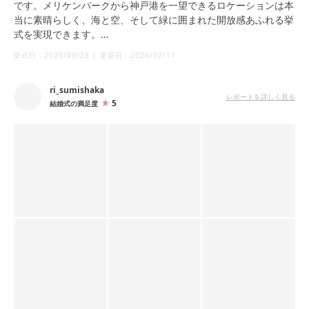
です。メリケンパークから神戸港を一望できるロケーションは本
当に素晴らしく、海と空、そして緑に囲まれた開放感あふれる挙
式を実現できます。
写真映えするのはもちろんのこと、ゲストの皆さまからも「景色
挙式日：
2025/09/28
|
更新日：
2026/02/17
がきれい！」と嬉しい声をたくさんいただきました。
ri_sumishaka
さらに、ペットも一緒に参加できる点も大きな魅力です。わが家
レポートを詳しく見る
5
結婚式の満足度
はペットの参列は叶いませんでしたが、ガーデン挙式を希望して
会場探しをしていた私たちにとって、ここはまさに運命だと感じ
られる場所でした。
また、万が一雨が降った場合でも館内で挙式ができるため、天候
に過度に左右される心配がないところも安心できるポイントで
す。ポートタワー側のテラスで式を行うこともでき、こちらもロ
ケーションの美しさは格別だと思います。
ちなみに当日は、朝は晴れていたものの挙式の時間には曇り空に
変わりました。それでも緑がいっそう鮮やかに映え、結果として
ナチュラルで落ち着きのある、素敵な雰囲気の挙式になったと思
います。