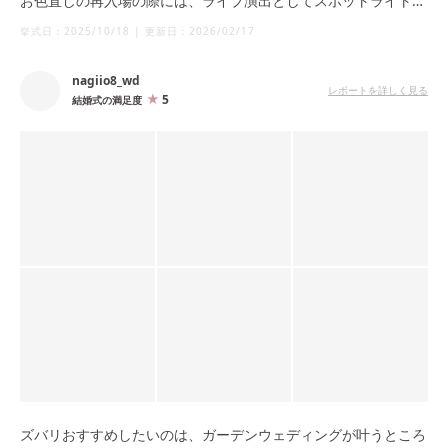
お色直しの再入場の際には、ライブ演出としてスポットライトを
当ててもらいました。ゲストの皆様には、うちわとペンライトを
挙式日：
2025/10/18
|
更新日：
2026/02/17
振っていただき"ファンサービス"ができたことが、とても好評で
した。乾杯の挨拶は自分たちで行い、レストランウェディングで
nagiio8_wd
アットホームさを出したかったので「盛り上がってますか？」
レポートを詳しく見る
5
結婚式の満足度
「イェー！」のような掛け声で進める"コールアンドレスポン
ス"形式を取り入れました。
ズバリおすすめしたいのは、ガーデンウェディングが叶うところ