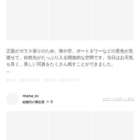
正面がガラス張りのため、海や空、ポートタワーなどの景色が見
渡せて、自然光がたっぷり入る開放的な空間です。当日はお天気
も良く、美しい写真をたくさん残すことができました。
また、お料理の美味しさでも有名なレストランなので、ゲストか
挙式日：
2025/02/11
|
更新日：
2025/07/01
らも「本当に美味しかった」と好評で、実際に「またレストラン
に来たい」という方もいらっしゃいました。
mana_ss
レポートを詳しく見る
5
結婚式の満足度