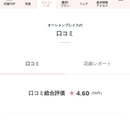
口コミ/
費用/
基本情報
式場TOP
写真
フェア
レポ
プラン
アクセス
オーシャンプレイス
の
口コミ
口コミ
花嫁レポート
4.60
口コミ総合評価
56
件