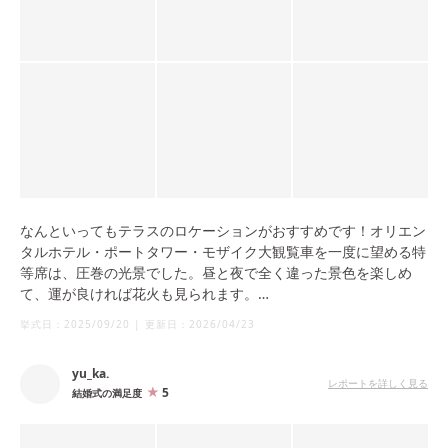
さらに再入場はテラスから登場する演出にしたことで、ゲストへ
のサプライズも取り入れることができ、会場が一層盛り上がりま
した。
なんといってもテラスのロケーションがおすすめです！オリエン
タルホテル・ポートタワー・モザイク大観覧車を一度に望める特
等席は、圧巻の光景でした。昼と夜で全く違った景色を楽しめ
て、運が良ければ花火も見られます。
挙式日：
2025/09/20
|
更新日：
2026/04/23
ゲストの方も写真撮影が止まらないほどで、KOBEを存分に感じ
ていただけたと思います。館内も組み合わせて3つの景色を楽し
yu_ka.
める、飽きない空間作りができました。
レポートを詳しく見る
5
結婚式の満足度