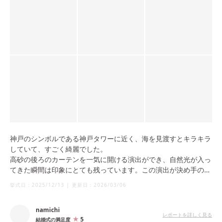
神戸のシンボルである神戸タワーに近く、海を見渡すとキラキラ
していて、すごく綺麗でした。
高砂の後ろのカーテンを一気に開ける演出ができ、自然光が入っ
てきた瞬間は印象にとても残っています。この演出が決め手のひ
とつでもありました。
挙式日：
2025/12/13
|
更新日：
2026/03/06
namichi
レポートを詳しく見る
5
結婚式の満足度