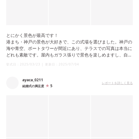
とにかく景色が最高です！
港まち・神戸の景色が大好きで、この式場を選びました。神戸の
海や青空、ポートタワーが間近にあり、テラスでの写真は本当に
どれも素敵です。屋内もガラス張りで景色を楽しめますし、自然
光が差し込み、ゲストにも好評でした。ムービー上映などの際に
挙式日：
2025/03/23
|
更新日：
2025/07/04
は、カーテンでしっかりと暗くできるため、演出の妨げになるこ
ともありません。
ayaca_0211
レポートを詳しく見る
5
結婚式の満足度
また、1日1組の貸切という点も、やはり大きな魅力だったと感じ
ています。持ち込みも自由で、どんな演出も実現できるようスタ
ッフの皆さんがしっかり動いてくださいました。
時間面でも、準備からおひらき後まで、ゆったり過ごせるのがあ
りがたく、挙式の時間も自由に決められたのは助かりました。遠
方からのゲストが多かったため、朝早すぎず、帰りも遅くならな
い時間に調整できて嬉しかったです。