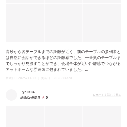
高砂から各テーブルまでの距離が近く、前のテーブルの参列者と
は自然に会話ができるほどの距離感でした。一番奥のテーブルま
でしっかり見渡すことができ、会場全体が近い距離感でつながる
アットホームな雰囲気に包まれていました。
挙式日：
2025/11/01
|
更新日：
2026/04/28
また、海側はガラス張りになっており、神戸のシンボルであるポ
ートタワーや海沿いの景色を一望できるロケーションも魅力的で
Lyn0104
す。
レポートを詳しく見る
5
結婚式の満足度
私たちは挙式が14:30、披露宴は16:00から行ったため、明るい時
間帯の景色から夕暮れ、そして夜景へと移り変わる神戸の街並み
を楽しむことができ、特別な一日をより印象深いものにしてくれ
ました。そんな1日1組限定で時間帯を自由に選べる点も、大きな
決め手でした。