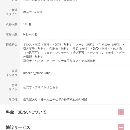
挙式
教会式
人前式
スタイル
収容人数
100
名
着席人数
6名
〜
80名
持込料金
ドレス・衣装（無料）・装花（無料）・ブーケ（無料）・引き出物（無料）・
引き菓子（無料）・印刷物（無料）・音源（無料）・DVD（無料）・飲み物
（持込不可）・ウェディングケーキ（持込不可）・カメラマン（無料）・ビデ
オ撮影（無料）
司会者・ヘアメイク・オリジナル手作りアイテム等無料
公式
@
ocean_place.kobe
インスタ
公式
公式ウェブサイトはこちら
サイト
その他
授乳室あり・神戸周辺神社での神前式も紹介可能
料金・支払いについて
施設サービス