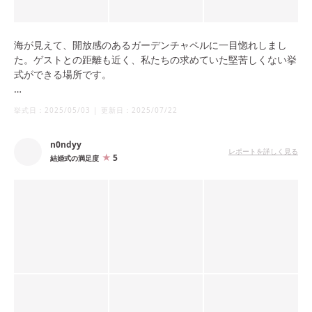
海が見えて、開放感のあるガーデンチャペルに一目惚れしまし
た。ゲストとの距離も近く、私たちの求めていた堅苦しくない挙
式ができる場所です。
青空と芝と白い椅子のコントラストがとても綺麗で、椅子には自
挙式日：
2025/05/03
|
更新日：
2025/07/22
分たちで持ち込んだリボンを結びつけて装飾させてもらいまし
た。海のそばということもあり、心地良い風が吹いてリボンをな
n0ndyy
びかせていて、とても可愛らしい雰囲気になりました。
レポートを詳しく見る
5
結婚式の満足度