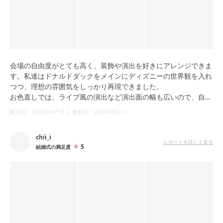
会場の自由度がとても高く、装飾や演出を好きにアレンジできま
す。私達はドナルドダックをメインにディズニーの世界観を入れ
つつ、理想の雰囲気をしっかり再現できました。
お色直しでは、ライブ風の演出など演出面の幅も広いので、自分
達らしい披露宴をしたい方におすすめです！
挙式日：
2025/09/13
|
更新日：
2026/05/11
chii_i
レポートを詳しく見る
5
結婚式の満足度