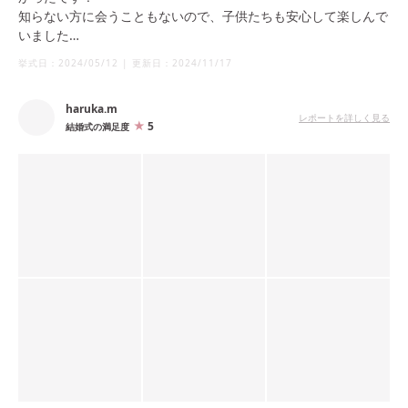
知らない方に会うこともないので、子供たちも安心して楽しんで
いました
挙式日：
2024/05/12
|
更新日：
2024/11/17
とにかく私たちの理想に寄り添ってくれる式場で、装飾やDIYア
イテム、音楽についての意見をくれるなど、パーティー作りにた
haruka.m
くさん協力してくださいました♪
レポートを詳しく見る
5
結婚式の満足度